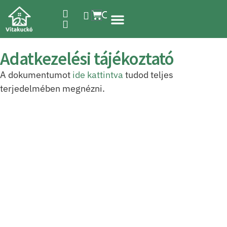
Étrend-kiegészítők
Adatkezelési tájékoztató
A dokumentumot
ide kattintva
tudod teljes
terjedelmében megnézni.