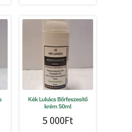
s
Kék Lukács Bőrfeszesítő
krém 50ml
5 000
Ft