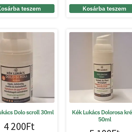
Kosárba teszem
Kosárba teszem
kács Dolo scroll 30ml
Kék Lukács Dolorosa kr
50ml
4 200
Ft