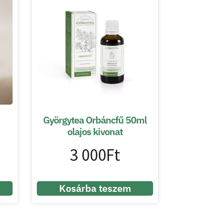
Györgytea Orbáncfű 50ml
olajos kivonat
3 000
Ft
Kosárba teszem