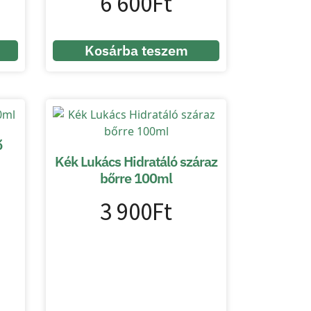
6 600
Ft
Kosárba teszem
ő
Kék Lukács Hidratáló száraz
bőrre 100ml
3 900
Ft