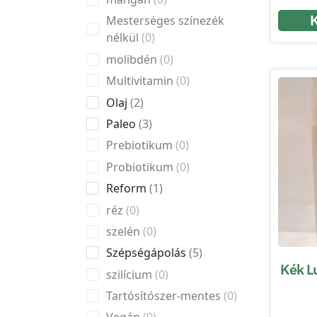
Mesterséges színezék
nélkül
0
molibdén
0
Multivitamin
0
Olaj
2
Paleo
3
Prebiotikum
0
Probiotikum
0
Reform
1
réz
0
szelén
0
Szépségápolás
5
Kék Lu
szilícium
0
Tartósítószer-mentes
0