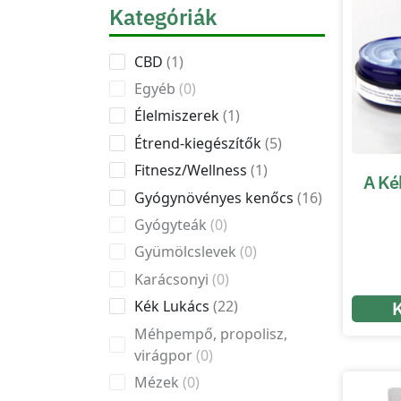
Kategóriák
CBD
1
Egyéb
0
Élelmiszerek
1
Étrend-kiegészítők
5
Fitnesz/Wellness
1
A Ké
Gyógynövényes kenőcs
16
Gyógyteák
0
Gyümölcslevek
0
Karácsonyi
0
Kék Lukács
22
Méhpempő, propolisz,
virágpor
0
Mézek
0