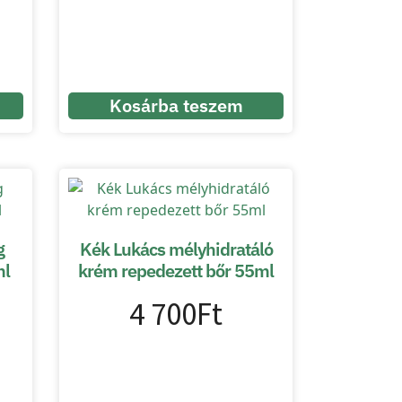
Kosárba teszem
g
Kék Lukács mélyhidratáló
ml
krém repedezett bőr 55ml
4 700
Ft