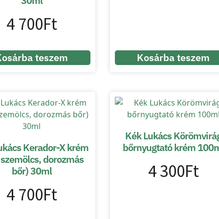
30ml
4 700
Ft
Kosárba teszem
Kosárba teszem
Kék Lukács Körömvirá
ukács Kerador-X krém
bőrnyugtató krém 100
ó szemölcs, dorozmás
4 300
Ft
bőr) 30ml
4 700
Ft