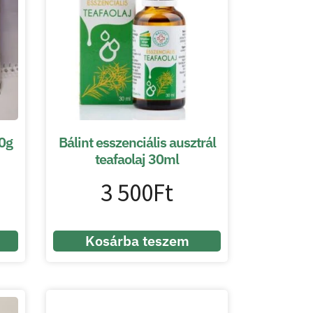
00g
Bálint esszenciális ausztrál
teafaolaj 30ml
3 500
Ft
Kosárba teszem