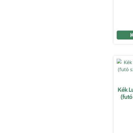
Kék L
(fut