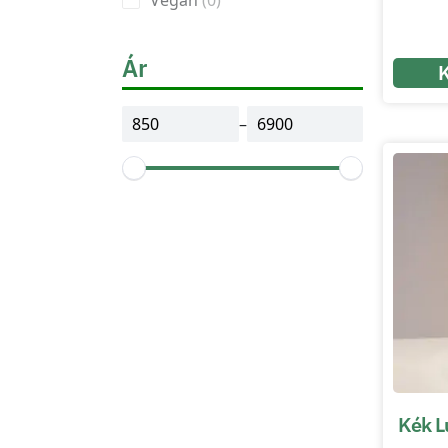
Vegán
0
Ár
–
Kék L