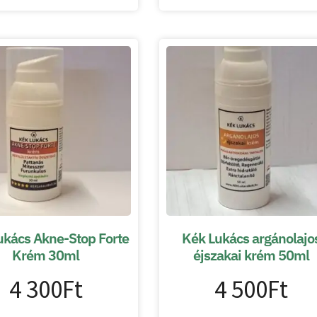
ukács Akne-Stop Forte
Kék Lukács argánolajo
Krém 30ml
éjszakai krém 50ml
4 300
Ft
4 500
Ft