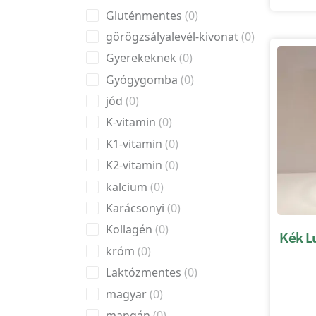
Gluténmentes
0
görögzsályalevél-kivonat
0
Gyerekeknek
0
Gyógygomba
0
jód
0
K-vitamin
0
K1-vitamin
0
K2-vitamin
0
kalcium
0
Karácsonyi
0
Kollagén
0
Kék L
króm
0
Laktózmentes
0
magyar
0
mangán
0