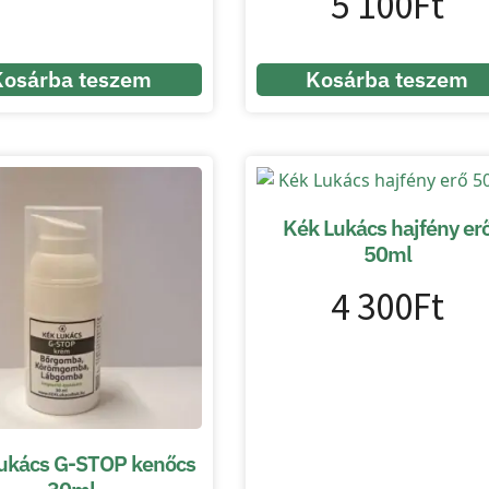
5 100
Ft
Kosárba teszem
Kosárba teszem
Kék Lukács hajfény er
50ml
4 300
Ft
ukács G-STOP kenőcs