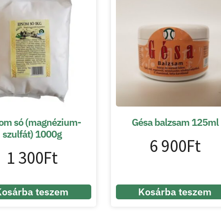
om só (magnézium-
Gésa balzsam 125ml
szulfát) 1000g
6 900
Ft
1 300
Ft
Kosárba teszem
Kosárba teszem