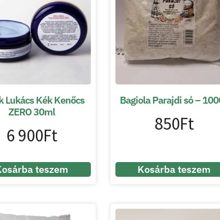
k Lukács Kék Kenőcs
Bagiola Parajdi só – 10
ZERO 30ml
850
Ft
6 900
Ft
Kosárba teszem
Kosárba teszem