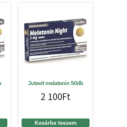
b
Jutavit melatonin 50db
2 100
Ft
Kosárba teszem