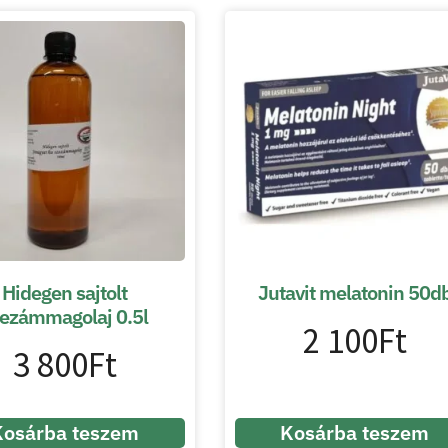
Hidegen sajtolt
Jutavit melatonin 50d
ezámmagolaj 0.5l
2 100
Ft
3 800
Ft
Kosárba teszem
Kosárba teszem