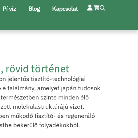
Pí víz
Blog
Kapcsolat
e, rövid történet
n jelentős tisztító-technológiai
 e találmány, amelyet japán tudósok
 A természetben szinte minden élő
zett molekulastruktúrájú vizet,
ben működő tisztító- és regeneráló
estbe bekerülő folyadékokból.