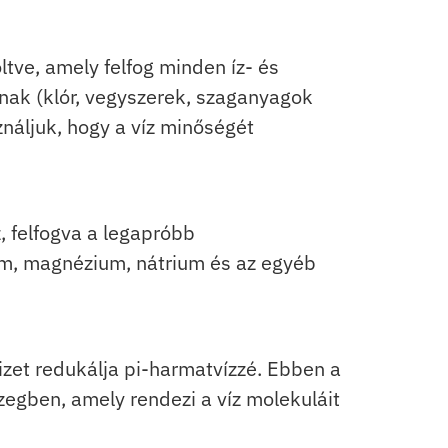
tve, amely felfog minden íz- és
nak (klór, vegyszerek, szaganyagok
ználjuk, hogy a víz minőségét
, felfogva a legapróbb
um, magnézium, nátrium és az egyéb
vizet redukálja pi-harmatvízzé. Ebben a
gben, amely rendezi a víz molekuláit