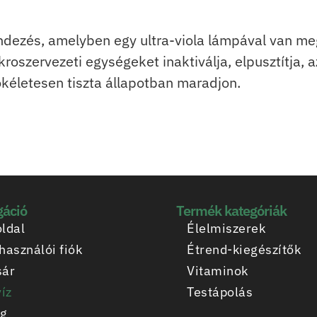
dezés, amelyben egy ultra-viola lámpával van megvi
oszervezeti egységeket inaktiválja, elpusztítja, az
tökéletesen tiszta állapotban maradjon.
gáció
Termék kategóriák
ldal
Élelmiszerek
használói fiók
Étrend-kiegészítők
sár
Vitaminok
víz
Testápolás
og