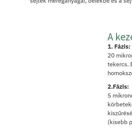
sejtek méreganyagai, belekbe és a sejt
A keze
1. Fázis:
20 mikro
tekercs. 
homoksze
2.Fázis:
5 mikrono
körbetek
kiszűrésé
(kisebb 