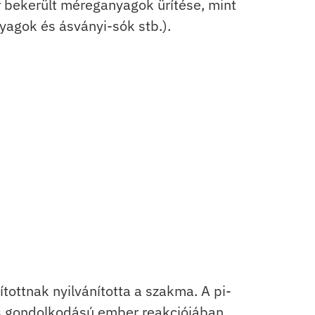
r bekerült méreganyagok ürítése, mint
yagok és ásványi-sók stb.).
tottnak nyilvánította a szakma. A pi-
os gondolkodású ember reakciójában