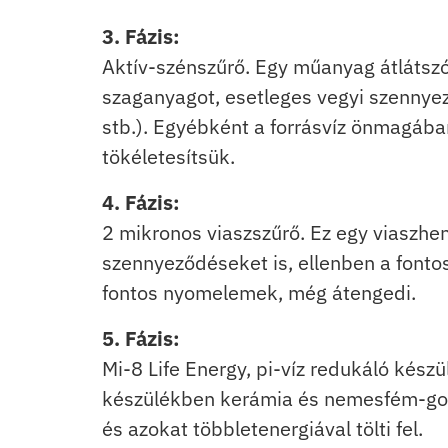
3. Fázis:
Aktív-szénszűrő. Egy műanyag átlátszó
szaganyagot, esetleges vegyi szennyez
stb.). Egyébként a forrásvíz önmagában
tökéletesítsük.
4. Fázis:
2 mikronos viaszszűrő. Ez egy viaszhen
szennyeződéseket is, ellenben a font
fontos nyomelemek, még átengedi.
5. Fázis:
Mi-8 Life Energy, pi-víz redukáló készü
készülékben kerámia és nemesfém-goly
és azokat többletenergiával tölti fel.