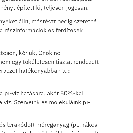
ényt épített ki, teljesen jogosan.
yeket állít, másrészt pedig szeretné
ba részinformációk és ferdítések
étesen, kérjük, Önök ne
em egy tökéletesen tiszta, rendezett
zervezet hatékonyabban tud
zta pi-víz hatására, akár 50%-kal
víz. Szerveink és molekuláink pi-
t és lerakódott méreganyag (pl.: rákos