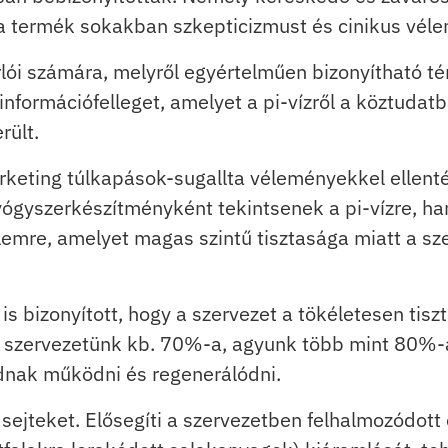
a termék sokakban szkepticizmust és cinikus vélem
lói számára, melyről egyértelműen bizonyítható tén
információfelleget, amelyet a pi-vízről a köztudat
ült.
arketing túlkapások-sugallta véleményekkel ellent
gyszerkészítményként tekintsenek a pi-vízre, han
elemre, amelyet magas szintű tisztasága miatt a s
 is bizonyított, hogy a szervezet a tökéletesen tis
szervezetünk kb. 70%-a, agyunk több mint 80%-a 
udnak működni és regenerálódni.
eg sejteket. Elősegíti a szervezetben felhalmozódot