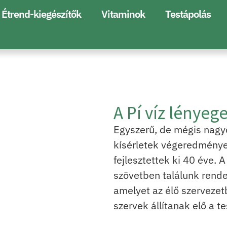
Étrend-kiegészítők
Vitaminok
Testápolás
A Pí víz lényeg
Egyszerű, de mégis nagyo
kísérletek végeredménye
fejlesztettek ki 40 éve.
szövetben találunk rende
amelyet az élő szervezet
szervek állítanak elő a t