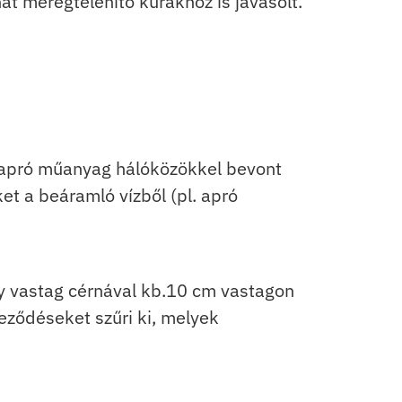
át méregtelenítő kúrákhoz is javasolt.
apró műanyag hálóközökkel bevont
et a beáramló vízből (pl. apró
egy vastag cérnával kb.10 cm vastagon
ződéseket szűri ki, melyek