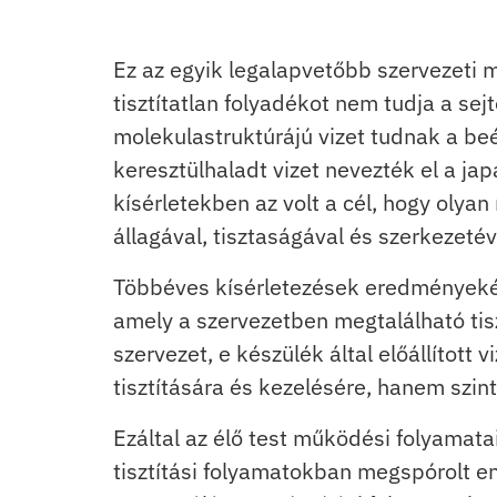
Ez az egyik legalapvetőbb szervezeti 
tisztítatlan folyadékot nem tudja a se
molekulastruktúrájú vizet tudnak a beé
keresztülhaladt vizet nevezték el a ja
kísérletekben az volt a cél, hogy olyan
állagával, tisztaságával és szerkezeté
Többéves kísérletezések eredményekén
amely a szervezetben megtalálható tiszt
szervezet, e készülék által előállított
tisztítására és kezelésére, hanem szi
Ezáltal az élő test működési folyamat
tisztítási folyamatokban megspórolt en