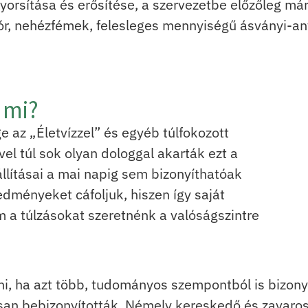
gyorsítása és erősítése, a szervezetbe előzőleg má
lór, nehézfémek, felesleges mennyiségű ásványi-an
 mi?
 az „Életvízzel” és egyéb túlfokozott
l túl sok olyan dologgal akarták ezt a
llításai a mai napig sem bizonyíthatóak
edményeket cáfoljuk, hiszen így saját
 a túlzásokat szeretnénk a valóságszintre
ni, ha azt több, tudományos szempontból is bizonyí
san bebizonyították. Némely kereskedő és zavar