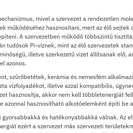
mechanizmus, mivel a szervezet a rendezetlen mole
jtek működéséhez hasznosítani, mert az élő sejtek c
píteni. A szervezetben működő többszintű tisztítá
pán tudósok Pi-víznek, mint az élő szervezetek sta
 minőségű, illetve szerkezetű vizet állítsanak elő, 
vel azonos.
t, szűrőbetétek, kerámia és nemesfém alkalmazás
a vízfolyadékot, illetve azzal kompatibilis, úgyneve
 vizet hasznosítja, akkor nem kell többletenergiát f
nte azonnal hasznosítható alkotóelemként építi be
ai gyorsabbakká és hatékonyabbakká válnak. Az el
ergiát ezért a szervezet más szervezeti területekr