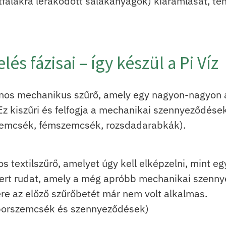
falakra lerakódott salakanyagok) kiáramlását, teh
lés fázisai – így készül a Pi Víz
nos mechanikus szűrő, amely egy nagyon-nagyon 
Ez kiszűri és felfogja a mechanikai szennyeződések
mcsék, fémszemcsék, rozsdadarabkák).
s textilszűrő, amelyet úgy kell elképzelni, mint 
ert rudat, amely a még apróbb mechanikai szennye
re az előző szűrőbetét már nem volt alkalmas.
porszemcsék és szennyeződések)