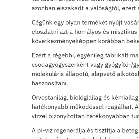
azonban elszakadt a valóságtól, ezért 
Cégünk egy olyan terméket nyújt vásár
eloszlatni azt a homályos és misztikus 
következményeképpen korábban beker
Ezért a régebbi, egyénileg fabrikált m
csodagyógyszerként vagy gyógyító-/gyó
molekuláris állapotú, alapvető alkotó
hasznosítani.
Orvostanilag, biológiailag és kémiailag
hatékonyabb működéssel reagálhat. A 
vízzel bizonyítottan hatékonyabban t
A pi-víz regenerálja és tisztítja a bet