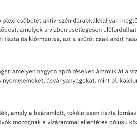
 plexi csőbetét aktív-szén darabkákkal van megtöl
ődést, amelyek a vízben esetlegesen előfordulhat
 tiszta és klórmentes, ezt a szűrőt csak azért has
ger, amelyen nagyon apró réseken áramlik át a víz
os nyomelemeket, ásványanyagokat, mint pl. kalci
lék, amely a beáramlott, tökéletesen tiszta forrás
ók mozognak a vízárammal ellentétes pólusú köze