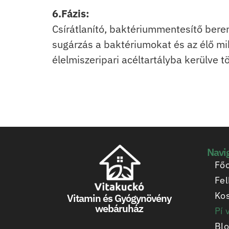
6.Fázis:
Csírátlanító, baktériummentesítő beren
sugárzás a baktériumokat és az élő mikr
élelmiszeripari acéltartályba kerülve 
Navi
Főo
Fel
Ko
Vitamin és Gyógynövény
webáruház
Pí 
Bl