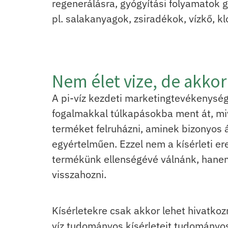
regenerálásra, gyógyítási folyamatok 
pl. salakanyagok, zsiradékok, vízkő, k
Nem élet vize, de akkor
A pi-víz kezdeti marketingtevékenysége
fogalmakkal túlkapásokba ment át, mive
terméket felruházni, aminek bizonyos á
egyértelműen. Ezzel nem a kísérleti er
termékünk ellenségévé válnánk, hanem
visszahozni.
Kísérletekre csak akkor lehet hivatkoz
víz tudományos kísérleteit tudományo