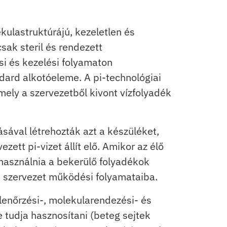
kulastruktúrájú, kezeletlen és
sak steril és rendezett
si és kezelési folyamaton
ndard alkotóeleme. A pi-technológiai
amely a szervezetből kivont vízfolyadék
ával létrehozták azt a készüléket,
zett pi-vizet állít elő. Amikor az élő
elhasználnia a bekerülő folyadékok
 a szervezet működési folyamataiba.
lenőrzési-, molekularendezési- és
e tudja hasznosítani (beteg sejtek