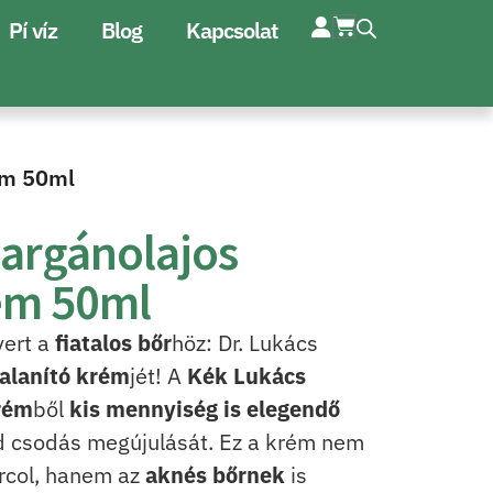
Pí víz
Blog
Kapcsolat
ém 50ml
 argánolajos
rém 50ml
vert a
fiatalos bőr
höz: Dr. Lukács
alanító krém
jét! A
Kék Lukács
krém
ből
kis mennyiség is elegendő
d csodás megújulását. Ez a krém nem
rcol, hanem az
aknés bőrnek
is