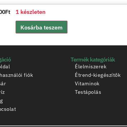
00
Ft
1 készleten
Kosárba teszem
gáció
Termék kategóriák
ldal
Élelmiszerek
használói fiók
Étrend-kiegészítők
sár
Vitaminok
víz
Testápolás
og
csolat