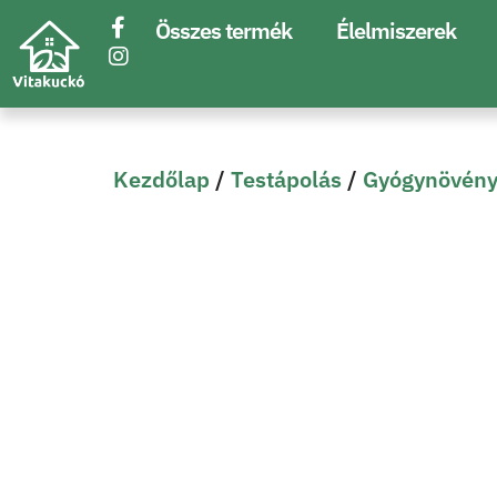
Összes termék
Élelmiszerek
Kezdőlap
/
Testápolás
/
Gyógynövény