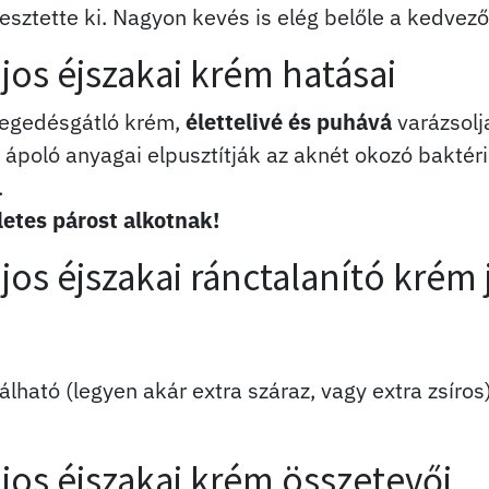
jlesztette ki. Nagyon kevés is elég belőle a kedvez
jos éjszakai krém hatásai
öregedésgátló krém,
élettelivé és puhává
varázsolja
l ápoló anyagai elpusztítják az aknét okozó baktér
.
etes párost alkotnak!
os éjszakai ránctalanító krém 
lható (legyen akár extra száraz, vagy extra zsíros
jos éjszakai krém összetevői