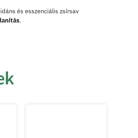
dáns és esszenciális zsírsav
lanítás
.
ek