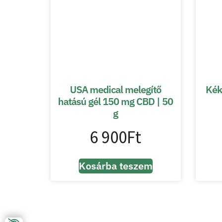
USA medical melegítő
Kék
hatású gél 150 mg CBD | 50
g
6 900
Ft
Kosárba teszem