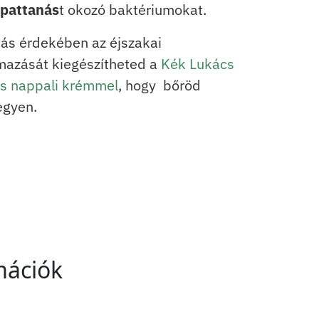
pattanás
t okozó baktériumokat.
ás érdekében az éjszakai
lmazását kiegészítheted a
Kék Lukács
os nappali krémmel
, hogy bőröd
egyen.
mációk