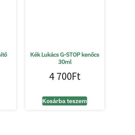
ítő
Kék Lukács G-STOP kenőcs
30ml
4 700
Ft
Kosárba teszem