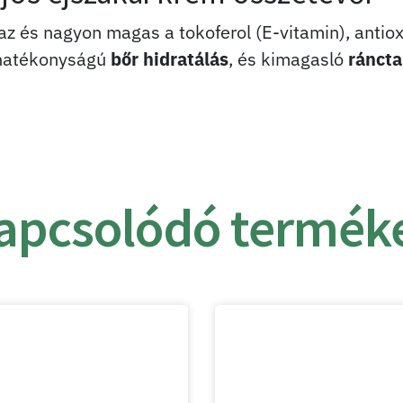
 és nagyon magas a tokoferol (E-vitamin), antioxi
i hatékonyságú
bőr hidratálás
, és kimagasló
ráncta
apcsolódó termék