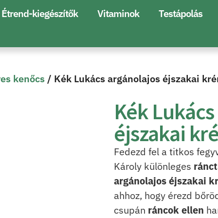
Étrend-kiegészítők
Vitaminok
Testápolás
es kenőcs
/ Kék Lukács argánolajos éjszakai kr
Kék Lukács
éjszakai k
Fedezd fel a titkos fegy
Károly különleges
ránct
argánolajos éjszakai 
ahhoz, hogy érezd bőrö
csupán
ráncok ellen
ha