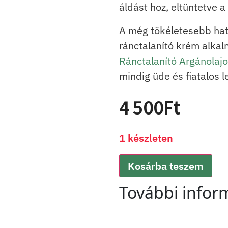
áldást hoz, eltüntetve a
A még tökéletesebb hat
ránctalanító krém alka
Ránctalanító Argánolaj
mindig üde és fiatalos l
4 500
Ft
1 készleten
Kosárba teszem
További infor