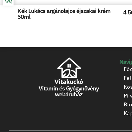
Kék Lukács argánolajos éjszakai krém
4 5
50ml
Navi
Főo
Fel
Ko
Vitamin és Gyógynövény
webáruház
Pí 
Bl
Kap