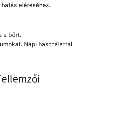
ő hatás eléréséhez.
 a bőrt.
iumokat. Napi használattal
jellemzői
)