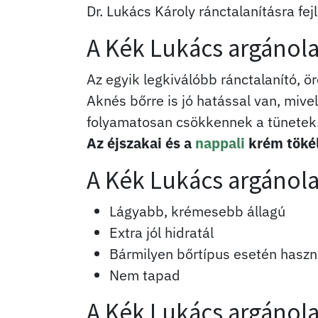
Dr. Lukács Károly ránctalanításra fe
A Kék Lukács argánola
Az egyik legkiválóbb ránctalanító, 
Aknés bőrre is jó hatással van, mive
folyamatosan csökkennek a tünetek
Az éjszakai és a
nappali
krém tökél
A Kék Lukács argánolaj
Lágyabb, krémesebb állagú
Extra jól hidratál
Bármilyen bőrtípus esetén haszná
Nem tapad
A Kék Lukács argánola