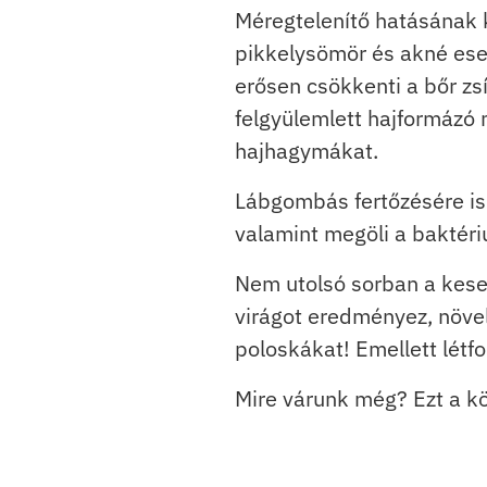
Méregtelenítő hatásának 
pikkelysömör és akné eseté
erősen csökkenti a bőr zsí
felgyülemlett hajformázó 
hajhagymákat.
Lábgombás fertőzésére is 
valamint megöli a baktér
Nem utolsó sorban a kese
virágot eredményez, növeli
poloskákat! Emellett létf
Mire várunk még? Ezt a k