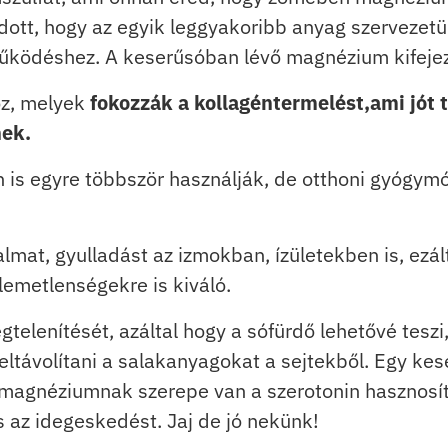
dott, hogy az egyik leggyakoribb anyag szervezet
űködéshez. A keserűsóban lévő magnézium kifejeze
oz, melyek
fokozzák a kollagéntermelést,ami jót 
ek.
 is egyre többször használják, de otthoni gyógy
mat, gyulladást az izmokban, ízületekben is, ezált
lemetlenségekre is kiváló.
telenítését, azáltal hogy a sófürdő lehetővé tesz
 eltávolítani a salakanyagokat a sejtekből. Egy ke
a magnéziumnak szerepe van a szerotonin hasznosít
s az idegeskedést. Jaj de jó nekünk!