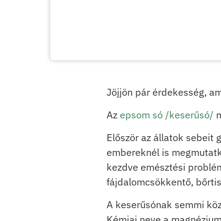
Jöjjön pár érdekesség, am
Az
epsom só /keserűsó/
m
Először az állatok sebeit 
embereknél is megmutatk
kezdve emésztési problémá
fájdalomcsökkentő, bőrti
A keserűsónak semmi köze
Kémiai neve a magnéziums