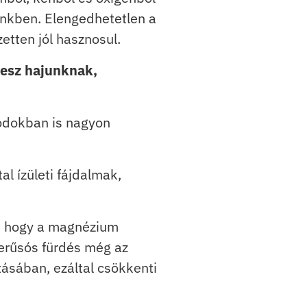
ünkben. Elengedhetetlen a
tten jól hasznosul.
tesz hajunknak,
módokban is nagyon
al ízületi fájdalmak,
i, hogy a magnézium
serűsós fürdés még az
ásában, ezáltal csökkenti