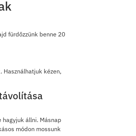
nak
ajd fürdőzzünk benne 20
k. Használhatjuk kézen,
ávolítása
e hagyjuk állni. Másnap
szokásos módon mossunk