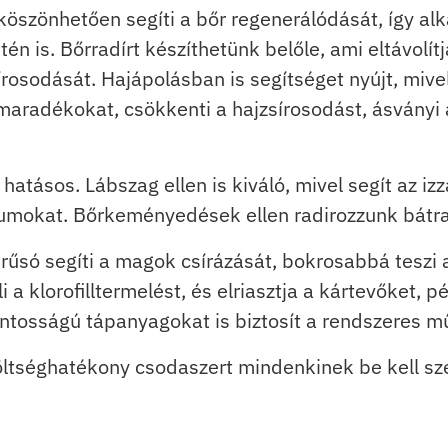
köszönhetően segíti a bőr regenerálódását, így a
n is. Bőrradírt készíthetünk belőle, ami eltávolítj
rosodását. Hajápolásban is segítséget nyújt, mivel 
maradékokat, csökkenti a hajzsírosodást, ásványi a
hatásos. Lábszag ellen is kiváló, mivel segít az i
iumokat. Bőrkeményedések ellen radirozzunk bátr
rűsó segíti a magok csírázását, bokrosabbá teszi 
 a klorofilltermelést, és elriasztja a kártevőket, p
ontosságú tápanyagokat is biztosít a rendszeres m
öltséghatékony csodaszert mindenkinek be kell sz