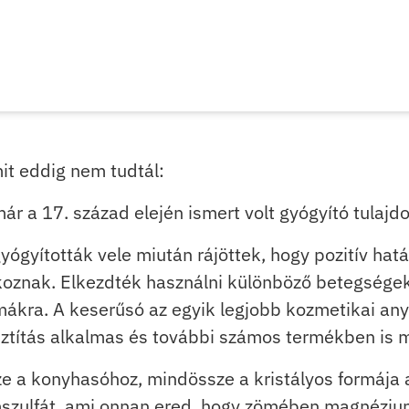
it eddig nem tudtál:
ár a 17. század elején ismert volt gyógyító tulajd
gyógyították vele miután rájöttek, hogy pozitív ha
oznak. Elkezdték használni különböző betegségek
kra. A keserűsó az egyik legjobb kozmetikai anya
sztítás alkalmas és további számos termékben is m
 a konyhasóhoz, mindössze a kristályos formája a
zulfát, ami onnan ered, hogy zömében magnézium