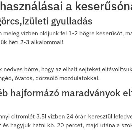
lhasználásai a keserűsó
rcs,ízületi gyulladás
 meleg vízben oldjunk fel 1-2 bögre keserűsót, m
jük heti 2-3 alkalommal!
 nedves bőrre, hogy az elhalt sejteket eltávolítsu
ngéd, óvatos, dörzsölő mozdulatokkal.
b hajformázó maradványok elt
nyi citromlét 3.5l vízben 24 órán keresztül lefedv
at és hagyjuk hatni kb. 20 percet, majd utána a 