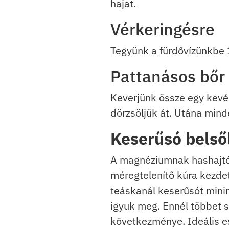
hajat.
Vérkeringésre
Tegyünk a fürdővízünkbe 1
Pattanásos bőr
Keverjünk össze egy kevé
dörzsöljük át. Utána mind
Keserűsó belső
A magnéziumnak hashajtó 
méregtelenítő kúra kezdeté
teáskanál keserűsót minim
igyuk meg. Ennél többet 
következménye. Ideális e