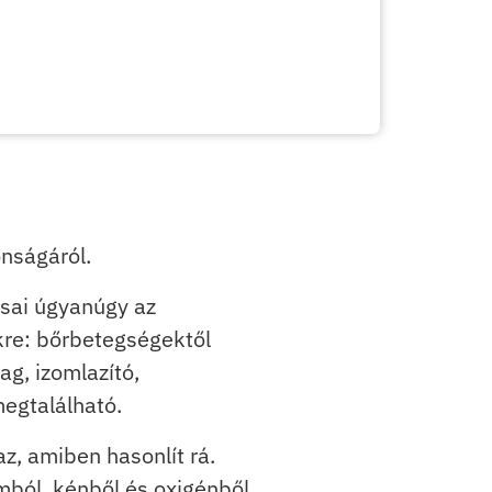
onságáról.
tásai úgyanúgy az
re: bőrbetegségektől
g, izomlazító,
egtalálható.
z, amiben hasonlít rá.
ból, kénből és oxigénből