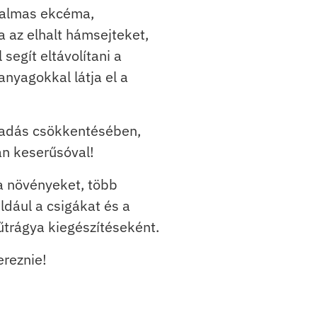
lkalmas ekcéma,
a az elhalt hámsejteket,
segít eltávolítani a
nyagokkal látja el a
zzadás csökkentésében,
an keserűsóval!
a növényeket, több
éldául a csigákat és a
űtrágya kiegészítéseként.
ereznie!