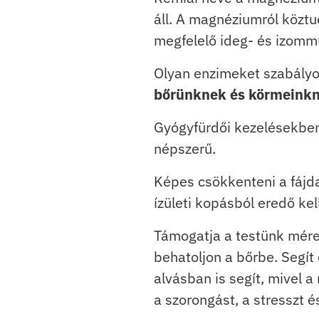
áll. A magnéziumról köztu
megfelelő ideg- és izomm
Olyan enzimeket szabály
bőrünknek és körmeinkn
Gyógyfürdői kezelésekben
népszerű.
Képes csökkenteni a fájdal
ízületi kopásból eredő kel
Támogatja a testünk méreg
behatoljon a bőrbe. Segít
alvásban is segít, mivel 
a szorongást, a stresszt é