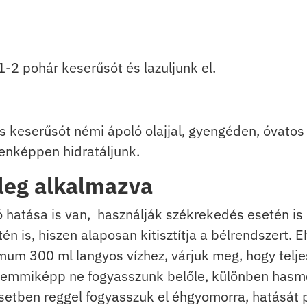
-2 pohár keserűsót és lazuljunk el.
s keserűsót némi ápoló olajjal, gyengéden, óvato
enképpen hidratáljunk.
leg alkalmazva
hatása is van, használják székrekedés esetén is
n is, hiszen alaposan kitisztítja a bélrendszert. 
um 300 ml langyos vízhez, várjuk meg, hogy telje
semmiképp ne fogyasszunk belőle, különben hasme
setben reggel fogyasszuk el éhgyomorra, hatását 