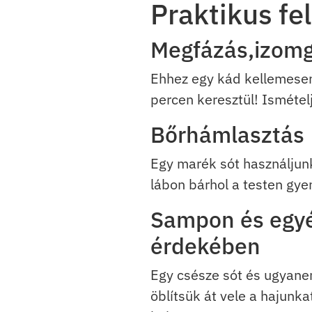
Praktikus fe
Megfázás,izomgö
Ehhez egy kád kellemesen
percen keresztül! Ismétel
Bőrhámlasztás
Egy marék sót használjunk
lábon bárhol a testen gye
Sampon és egyé
érdekében
Egy csésze sót és ugyanen
öblítsük át vele a hajunk