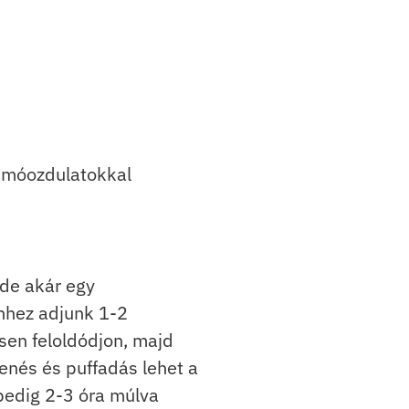
s móozdulatokkal
 de akár egy
Ehhez adjunk 1-2
sen feloldódjon, majd
nés és puffadás lehet a
pedig 2-3 óra múlva