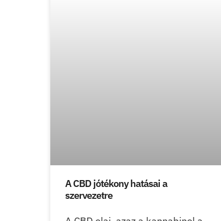
A CBD jótékony hatásai a
szervezetre
A CBD olaj, azaz a kannabinol a