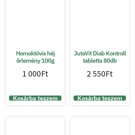
Homoktövis héj
JutaVit Diab Kontroll
őrlemény 100g
tabletta 80db
1 000
Ft
2 550
Ft
Kosárba teszem
Kosárba teszem