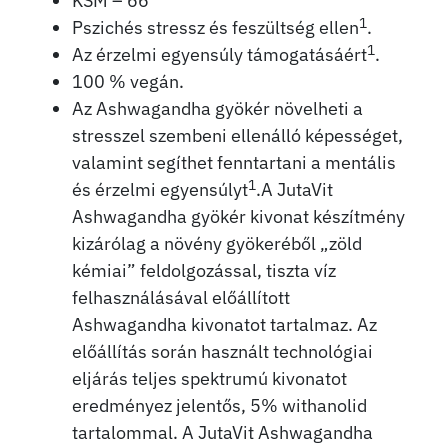
KSM – 66
1
Pszichés stressz és feszültség ellen
.
1
Az érzelmi egyensúly támogatásáért
.
100 % vegán.
Az Ashwagandha gyökér növelheti a
stresszel szembeni ellenálló képességet,
valamint segíthet fenntartani a mentális
1
és érzelmi egyensúlyt
.A JutaVit
Ashwagandha gyökér kivonat készítmény
kizárólag a növény gyökeréből „zöld
kémiai” feldolgozással, tiszta víz
felhasználásával előállított
Ashwagandha kivonatot tartalmaz. Az
előállítás során használt technológiai
eljárás teljes spektrumú kivonatot
eredményez jelentős, 5% withanolid
tartalommal. A JutaVit Ashwagandha