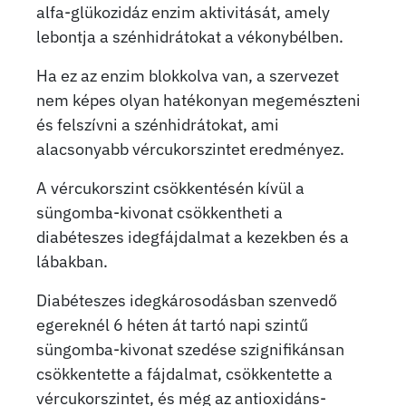
alfa-glükozidáz enzim aktivitását, amely
lebontja a szénhidrátokat a vékonybélben.
Ha ez az enzim blokkolva van, a szervezet
nem képes olyan hatékonyan megemészteni
és felszívni a szénhidrátokat, ami
alacsonyabb vércukorszintet eredményez.
A vércukorszint csökkentésén kívül a
süngomba-kivonat csökkentheti a
diabéteszes idegfájdalmat a kezekben és a
lábakban.
Diabéteszes idegkárosodásban szenvedő
egereknél 6 héten át tartó napi szintű
süngomba-kivonat szedése szignifikánsan
csökkentette a fájdalmat, csökkentette a
vércukorszintet, és még az antioxidáns-