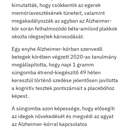
kimutatták, hogy csökkentik az egerek
memóriavesztésének tüneteit, valamint
megakadályozzák az agyban az Alzheimer-
kór során felhalmozódó béta-amiloid plakkok
okozta idegsejtek károsodását.
Egy enyhe Alzheimer-kórban szenvedő
betegek körében végzett 2020-as tanulmány
megállapította, hogy napi 1 gramm
süngomba étrend-kiegészítő 49 héten
keresztül történő szedése jelentősen javította
a kognitív tesztek pontszámait a placebóhoz
képest.
A süngomba azon képessége, hogy elősegíti
az idegek növekedését és megvédi az agyat
az Alzheimer-kórral kapcsolatos