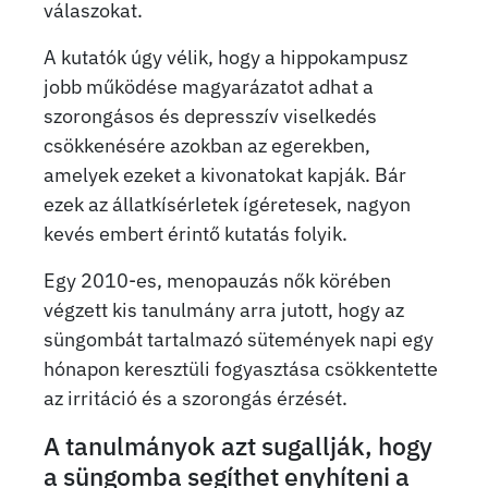
válaszokat.
A kutatók úgy vélik, hogy a hippokampusz
jobb működése magyarázatot adhat a
szorongásos és depresszív viselkedés
csökkenésére azokban az egerekben,
amelyek ezeket a kivonatokat kapják. Bár
ezek az állatkísérletek ígéretesek, nagyon
kevés embert érintő kutatás folyik.
Egy 2010-es, menopauzás nők körében
végzett kis tanulmány arra jutott, hogy az
süngombát tartalmazó sütemények napi egy
hónapon keresztüli fogyasztása csökkentette
az irritáció és a szorongás érzését.
A tanulmányok azt sugallják, hogy
a süngomba segíthet enyhíteni a