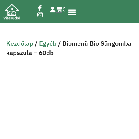
Étrend-kiegészítők
Kezdőlap
/
Egyéb
/ Biomenü Bio Süngomba
kapszula – 60db