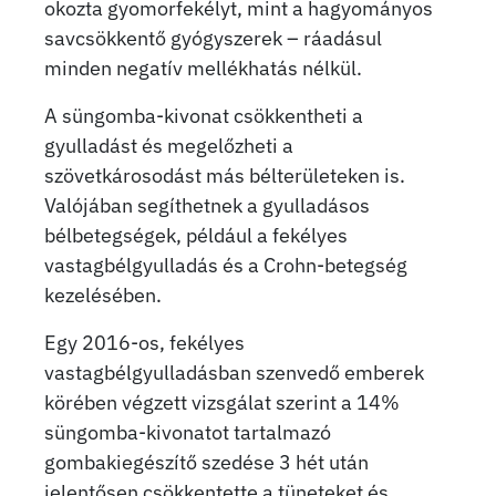
okozta gyomorfekélyt, mint a hagyományos
savcsökkentő gyógyszerek – ráadásul
minden negatív mellékhatás nélkül.
A süngomba-kivonat csökkentheti a
gyulladást és megelőzheti a
szövetkárosodást más bélterületeken is.
Valójában segíthetnek a gyulladásos
bélbetegségek, például a fekélyes
vastagbélgyulladás és a Crohn-betegség
kezelésében.
Egy 2016-os, fekélyes
vastagbélgyulladásban szenvedő emberek
körében végzett vizsgálat szerint a 14%
süngomba-kivonatot tartalmazó
gombakiegészítő szedése 3 hét után
jelentősen csökkentette a tüneteket és