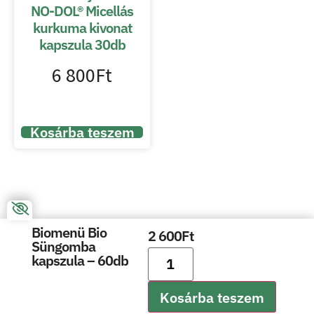
NO-DOL® Micellás
kurkuma kivonat
kapszula 30db
6 800
Ft
Kosárba teszem
Biomenü Bio
2 600
Ft
Süngomba
kapszula – 60db
Kosárba teszem