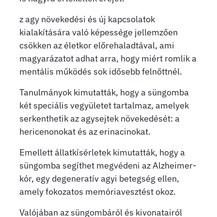
z agy növekedési és új kapcsolatok
kialakítására való képessége jellemzően
csökken az életkor előrehaladtával, ami
magyarázatot adhat arra, hogy miért romlik a
mentális működés sok idősebb felnőttnél.
Tanulmányok kimutatták, hogy a süngomba
két speciális vegyületet tartalmaz, amelyek
serkenthetik az agysejtek növekedését: a
hericenonokat és az erinacinokat.
Emellett állatkísérletek kimutatták, hogy a
süngomba segíthet megvédeni az Alzheimer-
kór, egy degeneratív agyi betegség ellen,
amely fokozatos memóriavesztést okoz.
Valójában az süngombáról és kivonatairól