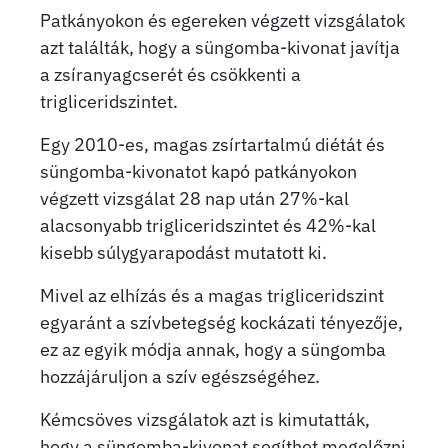
Patkányokon és egereken végzett vizsgálatok
azt találták, hogy a süngomba-kivonat javítja
a zsíranyagcserét és csökkenti a
trigliceridszintet.
Egy 2010-es, magas zsírtartalmú diétát és
süngomba-kivonatot kapó patkányokon
végzett vizsgálat 28 nap után 27%-kal
alacsonyabb trigliceridszintet és 42%-kal
kisebb súlygyarapodást mutatott ki.
Mivel az elhízás és a magas trigliceridszint
egyaránt a szívbetegség kockázati tényezője,
ez az egyik módja annak, hogy a süngomba
hozzájáruljon a szív egészségéhez.
Kémcsöves vizsgálatok azt is kimutatták,
hogy a süngomba-kivonat segíthet megelőzni