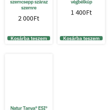
szemcsepp száraz
végbélkúp
szemre
1 400
Ft
2 000
Ft
Kosárba teszem
Kosárba teszem
Natur Tanya® ESI®