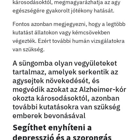
károsodásoktól, megmagyarázhatja az agy
egészségére gyakorolt jótékony hatását.
Fontos azonban megjegyezni, hogy a legtöbb
kutatást állatokon vagy kémcsövekben
végezték. Ezért további humán vizsgálatokra
van szükség.
A süngomba olyan vegyületeket
tartalmaz, amelyek serkentik az
agysejtek növekedését, és
megvédik azokat az Alzheimer-kór
okozta károsodásoktól, azonban
további kutatásokra van szükség
emberek bevonásával
Segíthet enyhíteni a
depresszió és a szorongás