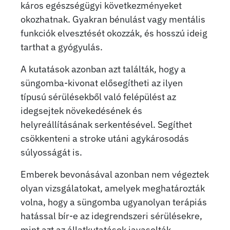
káros egészségügyi következményeket
okozhatnak. Gyakran bénulást vagy mentális
funkciók elvesztését okozzák, és hosszú ideig
tarthat a gyógyulás.
A kutatások azonban azt találták, hogy a
süngomba-kivonat elősegítheti az ilyen
típusú sérülésekből való felépülést az
idegsejtek növekedésének és
helyreállításának serkentésével. Segíthet
csökkenteni a stroke utáni agykárosodás
súlyosságát is.
Emberek bevonásával azonban nem végeztek
olyan vizsgálatokat, amelyek meghatározták
volna, hogy a süngomba ugyanolyan terápiás
hatással bír-e az idegrendszeri sérülésekre,
mint azt az állatkutatások javasolták.