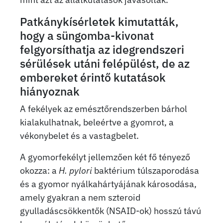
Patkánykísérletek kimutatták,
hogy a süngomba-kivonat
felgyorsíthatja az idegrendszeri
sérülések utáni felépülést, de az
embereket érintő kutatások
hiányoznak
A fekélyek az emésztőrendszerben bárhol
kialakulhatnak, beleértve a gyomrot, a
vékonybelet és a vastagbelet.
A gyomorfekélyt jellemzően két fő tényező
okozza: a
H. pylori
baktérium túlszaporodása
és a gyomor nyálkahártyájának károsodása,
amely gyakran a nem szteroid
gyulladáscsökkentők (NSAID-ok) hosszú távú