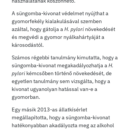
használatának köszönhető.
A süngomba-kivonat védelmet nyújthat a
gyomorfekély kialakulásával szemben
azáltal, hogy gátolja a
H. pylori
növekedését
és megvédi a gyomor nyálkahártyáját a
károsodástól.
Számos régebbi tanulmány kimutatta, hogy a
süngomba-kivonat megakadályozhatja a
H.
pylori
kémcsőben történő növekedését, de
egyetlen tanulmány sem vizsgálta, hogy a
kivonat ugyanolyan hatással van-e a
gyomorban.
Egy másik 2013-as állatkísérlet
megállapította, hogy a süngomba-kivonat
hatékonyabban akadályozta meg az alkohol