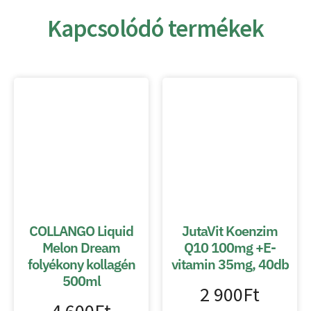
Kapcsolódó termékek
COLLANGO Liquid
JutaVit Koenzim
Melon Dream
Q10 100mg +E-
folyékony kollagén
vitamin 35mg, 40db
500ml
2 900
Ft
4 600
Ft