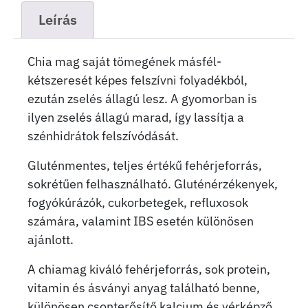
Leírás
Chia mag saját tömegének másfél-
kétszeresét képes felszívni folyadékból,
ezután zselés állagú lesz. A gyomorban is
ilyen zselés állagú marad, így lassítja a
szénhidrátok felszívódását.
Gluténmentes, teljes értékű fehérjeforrás,
sokrétűen felhasználható. Gluténérzékenyek,
fogyókúrázók, cukorbetegek, refluxosok
számára, valamint IBS esetén különösen
ajánlott.
A chiamag kiváló fehérjeforrás, sok protein,
vitamin és ásványi anyag található benne,
különösen csonterősítő kalcium és vérképző