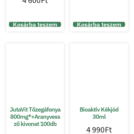
Kosárba teszem
Kosárba teszem
JutaVit Tőzegáfonya
Bioaktív Kékjód
800mg*+Aranyvess
30ml
ző kivonat 100db
4 990
Ft