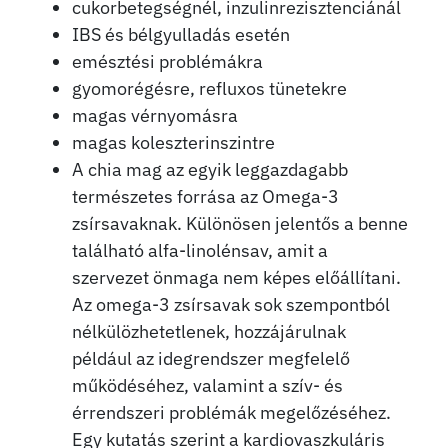
cukorbetegségnél, inzulinrezisztenciánál
IBS és bélgyulladás esetén
emésztési problémákra
gyomorégésre, refluxos tünetekre
magas vérnyomásra
magas koleszterinszintre
A chia mag az egyik leggazdagabb
természetes forrása az Omega-3
zsírsavaknak. Különösen jelentős a benne
található alfa-linolénsav, amit a
szervezet önmaga nem képes előállítani.
Az omega-3 zsírsavak sok szempontból
nélkülözhetetlenek, hozzájárulnak
például az idegrendszer megfelelő
működéséhez, valamint a szív- és
érrendszeri problémák megelőzéséhez.
Egy kutatás szerint a kardiovaszkuláris