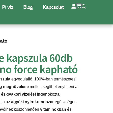
Pí víz
Blog
Kapcsolat
ható
e kapszula 60db
ino force kapható
pszula
egyedülálló, 100%-ban természetes
ág megnövelése
mellett segíthet enyhíteni a
s
és
gyakori vizelési inger
okozta
tja az
ágyéki nyirokrendszer
egészséges
evőinek
köszönhetően
vitaminokban és