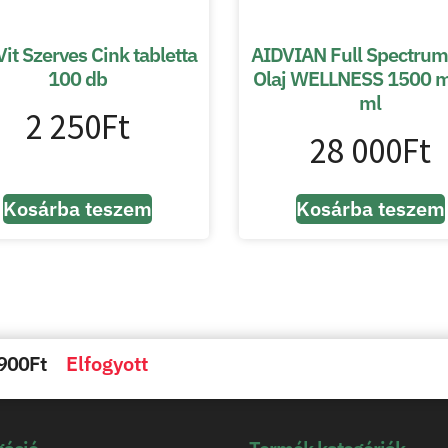
it Szerves Cink tabletta
AIDVIAN Full Spectru
100 db
Olaj WELLNESS 1500 
ml
2 250
Ft
28 000
Ft
Kosárba teszem
Kosárba teszem
900
Ft
Elfogyott