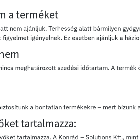
m a terméket
tt nem ajánljuk. Terhesség alatt bármilyen gyógy
figyelmet igényelnek. Ez esetben ajánljuk a házio
dnem
 nincs meghatározott szedési időtartam. A termék
biztosítunk a bontatlan termékekre – mert bízunk 
vőket tartalmazza:
evőket tartalmazza. A Konrád – Solutions Kft., mint