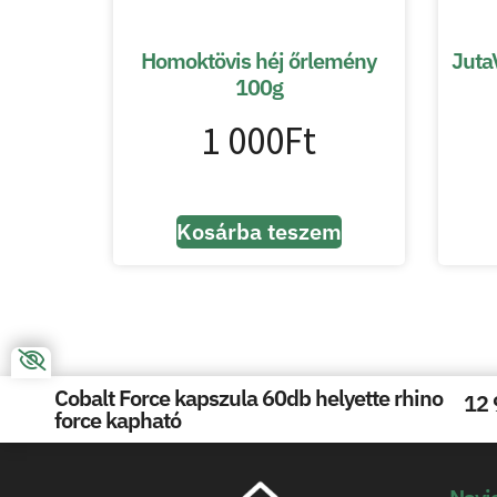
Homoktövis héj őrlemény
JutaV
100g
1 000
Ft
Kosárba teszem
Cobalt Force kapszula 60db helyette rhino
12 
force kapható