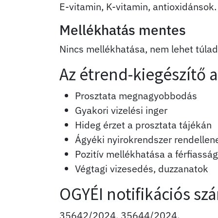
E-vitamin, K-vitamin, antioxidánsok.
Mellékhatás mentes
Nincs mellékhatása, nem lehet túla
Az étrend-kiegészítő a
Prosztata megnagyobbodás
Gyakori vizelési inger
Hideg érzet a prosztata tájékán
Ágyéki nyirokrendszer rendelle
Pozitív mellékhatása a férfiassá
Végtagi vizesedés, duzzanatok
OGYÉI notifikációs sz
35642/2024, 35644/2024.