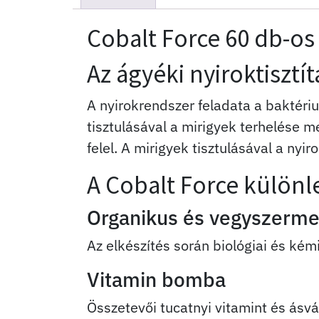
Cobalt Force 60 db-os
Az ágyéki nyiroktisztí
A nyirokrendszer feladata a baktér
tisztulásával a mirigyek terhelése m
felel. A mirigyek tisztulásával a n
A Cobalt Force külön
Organikus és vegyszerm
Az elkészítés során biológiai és k
Vitamin bomba
Összetevői tucatnyi vitamint és ásvá