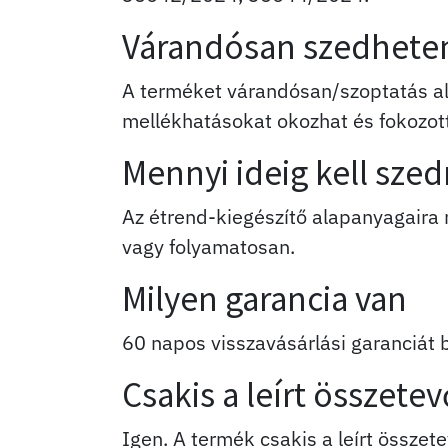
Várandósan szedhete
A terméket várandósan/szoptatás ala
mellékhatásokat okozhat és fokozott 
Mennyi ideig kell sze
Az étrend-kiegészítő alapanyagaira
vagy folyamatosan.
Milyen garancia van
60 napos visszavásárlási garanciát 
Csakis a leírt összete
Igen. A termék csakis a leírt összet