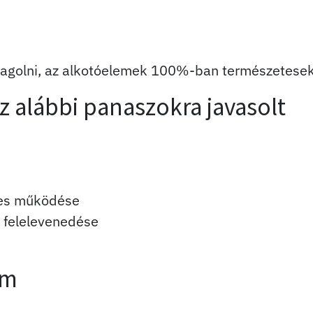
dagolni, az alkotóelemek 100%-ban természetesek
z alábbi panaszokra javasolt
nes működése
g felelevenedése
ám