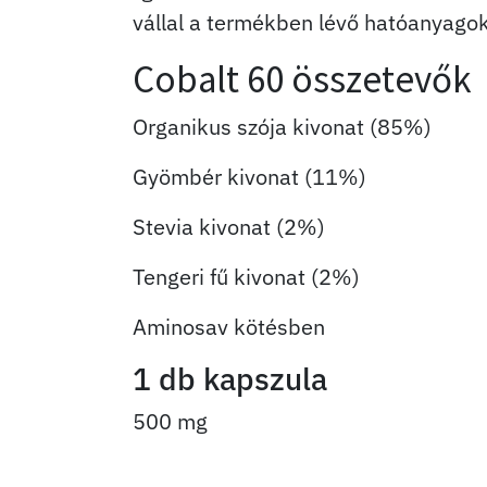
vállal a termékben lévő hatóanyago
Cobalt 60 összetevők
Organikus szója kivonat (85%)
Gyömbér kivonat (11%)
Stevia kivonat (2%)
Tengeri fű kivonat (2%)
Aminosav kötésben
1 db kapszula
500 mg