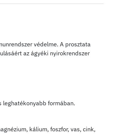
mmunrendszer védelme. A prosztata
tulásáért az ágyéki nyirokrendszer
és leghatékonyabb formában.
gnézium, kálium, foszfor, vas, cink,