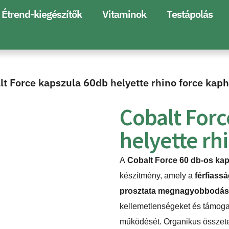
Étrend-kiegészítők
Vitaminok
Testápolás
lt Force kapszula 60db helyette rhino force kap
Cobalt Forc
helyette rh
A
Cobalt Force 60 db-os ka
készítmény, amely a
férfiass
prosztata megnagyobbodá
kellemetlenségeket és támoga
működését.
Organikus összet