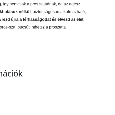
g
, így nemcsak a prosztatádnak, de az egész
khatások nélkül,
biztonságosan alkalmazható,
Érezd újra a férfiasságodat és élvezd az élet
rce-szal búcsút inthetsz a prosztata
mációk