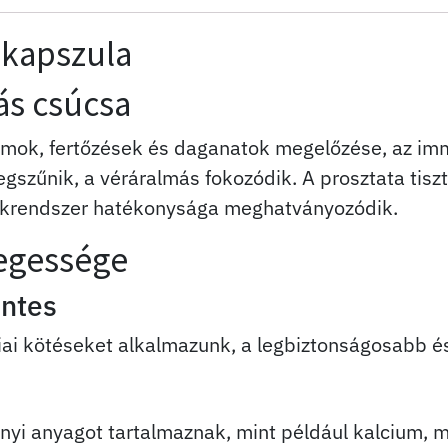
 kapszula
tás csúcsa
iumok, fertőzések és daganatok megelőzése, az i
egszűnik, a véráralmás fokozódik. A prosztata tisz
yirokrendszer hatékonysága meghatványozódik.
legessége
entes
émiai kötéseket alkalmazunk, a legbiztonságosabb 
nyi anyagot tartalmaznak, mint például kalcium, ma