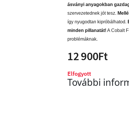
ásványi anyagokban gazda
szervezetednek jót tesz.
Mellé
így nyugodtan kipróbálhatod.
minden pillanatát!
A Cobalt Fo
problémáknak.
12 900
Ft
Elfogyott
További infor