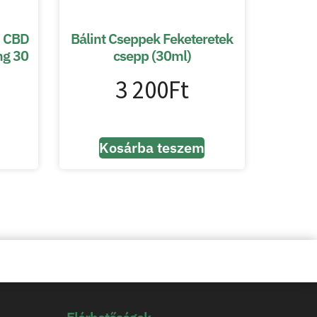
m CBD
Bálint Cseppek Feketeretek
mg 30
csepp (30ml)
3 200
Ft
Kosárba teszem