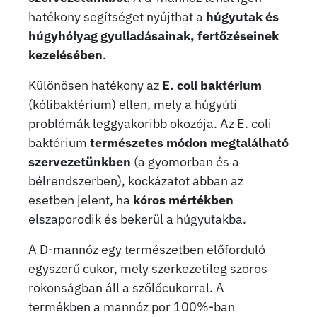
hatékony segítséget nyújthat a
húgyutak és
húgyhólyag gyulladásainak, fertőzéseinek
kezelésében
.
Különösen hatékony az
E. coli baktérium
(kólibaktérium) ellen, mely a húgyúti
problémák leggyakoribb okozója. Az E. coli
baktérium
természetes módon megtalálható
szervezetünkben
(a gyomorban és a
bélrendszerben), kockázatot abban az
esetben jelent, ha
kóros mértékben
elszaporodik és bekerül a húgyutakba.
A D-mannóz egy természetben előforduló
egyszerű cukor, mely szerkezetileg szoros
rokonságban áll a szőlőcukorral. A
termékben a mannóz por 100%-ban