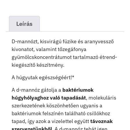
Leírás
D-mannózt, kisvirágú füzike és aranyvessző
kivonatot, valamint tőzegáfonya
gyümölcskoncentrátumot tartalmazó étrend-
kiegészítő készítmény.
A húgyutak egészségéért!*
A d-mannóz gátolja a
baktériumok
húgyhólyaghoz való tapadását
, molekuláris
szerkezetének köszönhetően ugyanis a
baktériumok felszínén található csillókhoz
tapad, így azok a vizelettel együtt
távoznak
szervezetünkből
. A d-mannóz tehát igen