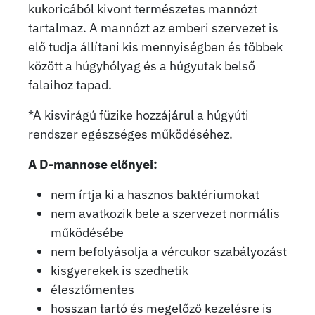
kukoricából kivont természetes mannózt
tartalmaz. A mannózt az emberi szervezet is
elő tudja állítani kis mennyiségben és többek
között a húgyhólyag és a húgyutak belső
falaihoz tapad.
*A kisvirágú füzike hozzájárul a húgyúti
rendszer egészséges működéséhez.
A D-mannose előnyei:
nem írtja ki a hasznos baktériumokat
nem avatkozik bele a szervezet normális
működésébe
nem befolyásolja a vércukor szabályozást
kisgyerekek is szedhetik
élesztőmentes
hosszan tartó és megelőző kezelésre is