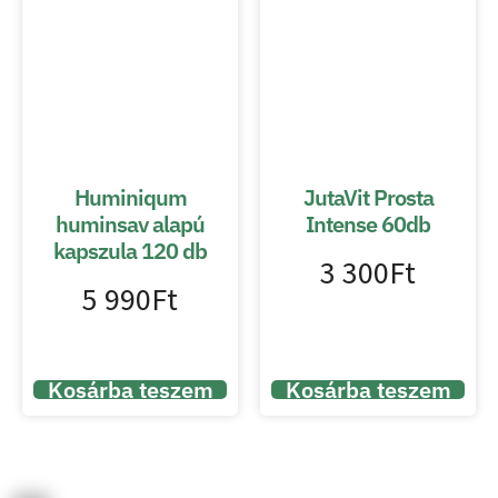
Huminiqum
JutaVit Prosta
huminsav alapú
Intense 60db
kapszula 120 db
3 300
Ft
5 990
Ft
Kosárba teszem
Kosárba teszem