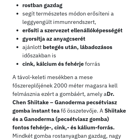
rostban gazdag
segít természetes módon erősíteni a
leggyengült immunrendszert,
erősíti a szervezet ellenállóképességét
gyorsítja az anyagcserét
ajánlott
betegés után, lábadozásos
időszakban is
cink, kálcium és fehérje
forrás
A távol-keleti mesékben a mese
főszereplőjének 2000 méter magasra kell
felmásznia ezért a gombáért, amely a
Dr.
Chen Shiitake – Ganoderma pecsétviasz
gomba instant tea
fő összetevője. A
Shiitake
és a Ganoderma (pecsétviasz gomba)
fontos fehérje-, cink,- és kálium-forrás.
Mindkét gomba rostanyagban gazdag, nagy