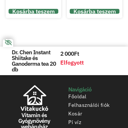
Kosárba teszem
Kosárba teszem
Dr. Chen Instant
2 000
Ft
Shiitake és
Elfogyott
Ganoderma tea 20
db
Navigáció
Főoldal
Felhasználói fiók
Kosár
Vitamin és
Gyógynövény
Pí víz
webáruház