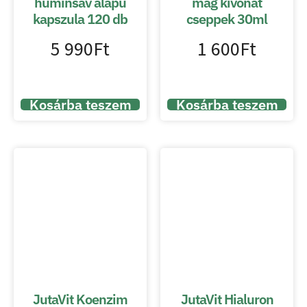
huminsav alapú
mag kivonat
kapszula 120 db
cseppek 30ml
5 990
Ft
1 600
Ft
Kosárba teszem
Kosárba teszem
JutaVit Koenzim
JutaVit Hialuron