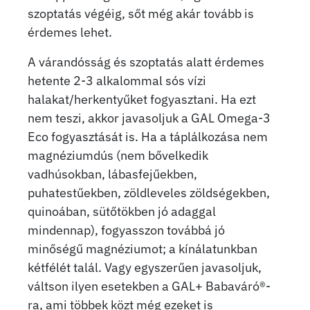
szoptatás végéig, sőt még akár tovább is
érdemes lehet.
A várandósság és szoptatás alatt érdemes
hetente 2-3 alkalommal sós vízi
halakat/herkentyűket fogyasztani. Ha ezt
nem teszi, akkor javasoljuk a GAL Omega-3
Eco fogyasztását is. Ha a táplálkozása nem
magnéziumdús (nem bővelkedik
vadhúsokban, lábasfejűekben,
puhatestűekben, zöldleveles zöldségekben,
quinoában, sütőtökben jó adaggal
mindennap), fogyasszon továbbá jó
minőségű magnéziumot; a kínálatunkban
kétfélét talál. Vagy egyszerűen javasoljuk,
váltson ilyen esetekben a GAL+ Babaváró®-
ra, ami többek közt még ezeket is