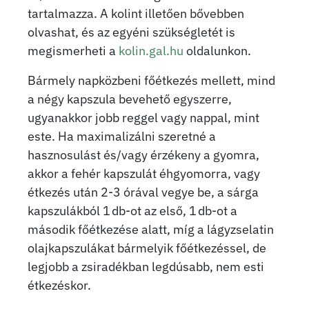
tartalmazza. A kolint illetően bővebben
olvashat, és az egyéni szükségletét is
megismerheti a
kolin.gal.hu
oldalunkon.
Bármely napközbeni főétkezés mellett, mind
a négy kapszula bevehető egyszerre,
ugyanakkor jobb reggel vagy nappal, mint
este. Ha maximalizálni szeretné a
hasznosulást és/vagy érzékeny a gyomra,
akkor a fehér kapszulát éhgyomorra, vagy
étkezés után 2-3 órával vegye be, a sárga
kapszulákból 1 db-ot az első, 1 db-ot a
második főétkezése alatt, míg a lágyzselatin
olajkapszulákat bármelyik főétkezéssel, de
legjobb a zsiradékban legdúsabb, nem esti
étkezéskor.