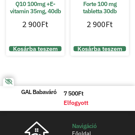
Q10 100mg +E-
Forte 100 mg
vitamin 35mg, 40db
tabletta 30db
2 900
Ft
2 900
Ft
Kosárba teszem
Kosárba teszem
GAL Babaváró
7 500
Ft
Elfogyott
Navigáció
Főoldal