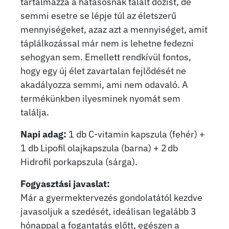
tartalmazza a hatásosnak talált dózist, de
semmi esetre se lépje túl az életszerű
mennyiségeket, azaz azt a mennyiséget, amit
táplálkozással már nem is lehetne fedezni
sehogyan sem. Emellett rendkívül fontos,
hogy egy új élet zavartalan fejlődését ne
akadályozza semmi, ami nem odavaló. A
termékünkben ilyesminek nyomát sem
találja.
Napi adag:
1 db C-vitamin kapszula (fehér) +
1 db Lipofil olajkapszula (barna) + 2 db
Hidrofil porkapszula (sárga).
Fogyasztási javaslat:
Már a gyermektervezés gondolatától kezdve
javasoljuk a szedését, ideálisan legalább 3
hónappal a fogantatás előtt, egészen a