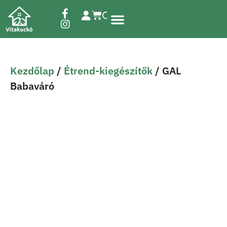
Étrend-kiegészítők
Kezdőlap
/
Étrend-kiegészítők
/ GAL
Babaváró