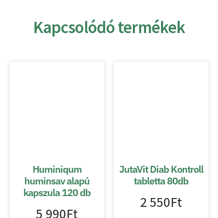
Kapcsolódó termékek
Huminiqum
JutaVit Diab Kontroll
huminsav alapú
tabletta 80db
kapszula 120 db
2 550
Ft
5 990
Ft