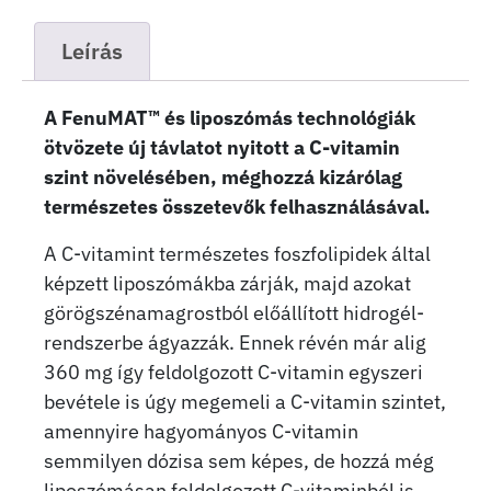
Leírás
A FenuMAT™ és liposzómás technológiák
ötvözete új távlatot nyitott a C-vitamin
szint növelésében, méghozzá kizárólag
természetes összetevők felhasználásával.
A C-vitamint természetes foszfolipidek által
képzett liposzómákba zárják, majd azokat
görögszénamagrostból előállított hidrogél-
rendszerbe ágyazzák. Ennek révén már alig
360 mg így feldolgozott C-vitamin egyszeri
bevétele is úgy megemeli a C-vitamin szintet,
amennyire hagyományos C-vitamin
semmilyen dózisa sem képes, de hozzá még
liposzómásan feldolgozott C-vitaminból is