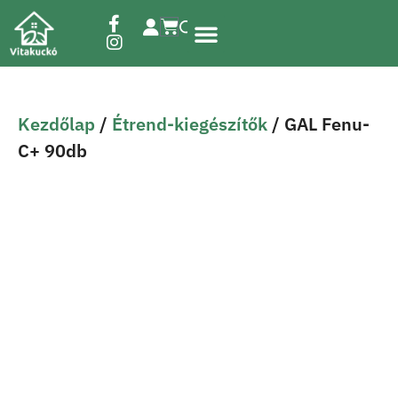
Étrend-kiegészítők
Kezdőlap
/
Étrend-kiegészítők
/ GAL Fenu-
C+ 90db