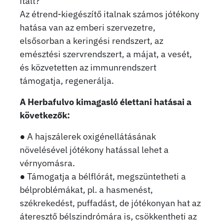
italt?
Az étrend-kiegészítő italnak számos jótékony
hatása van az emberi szervezetre,
elsősorban a keringési rendszert, az
emésztési szervrendszert, a májat, a vesét,
és közvetetten az immunrendszert
támogatja, regenerálja.
A Herbafulvo kimagasló élettani hatásai a
következők:
● A hajszálerek oxigénellátásának
növelésével jótékony hatással lehet a
vérnyomásra.
● Támogatja a bélflórát, megszüntetheti a
bélproblémákat, pl. a hasmenést,
székrekedést, puffadást, de jótékonyan hat az
áteresztő bélszindrómára is, csökkentheti az