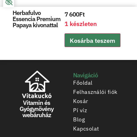
Herbafulvo
7 600
Ft
Essencia Premium
1 készleten
Papaya kivonattal
Kosárba teszem
Navigáció
Főoldal
Felhasználói fiók
Kosár
Vitamin és
Gyógynövény
Pí víz
webáruház
Blog
Kapcsolat