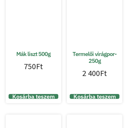
Mák liszt 500g
Termelői virágpor-
250g
750
Ft
2 400
Ft
Kosárba teszem
Kosárba teszem