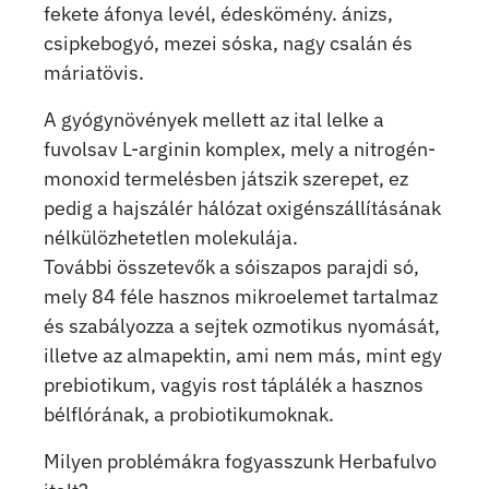
fekete áfonya levél, édeskömény. ánizs,
csipkebogyó, mezei sóska, nagy csalán és
máriatövis.
A gyógynövények mellett az ital lelke a
fuvolsav L-arginin komplex, mely a nitrogén-
monoxid termelésben játszik szerepet, ez
pedig a hajszálér hálózat oxigénszállításának
nélkülözhetetlen molekulája.
További összetevők a sóiszapos parajdi só,
mely 84 féle hasznos mikroelemet tartalmaz
és szabályozza a sejtek ozmotikus nyomását,
illetve az almapektin, ami nem más, mint egy
prebiotikum, vagyis rost táplálék a hasznos
bélflórának, a probiotikumoknak.
Milyen problémákra fogyasszunk Herbafulvo