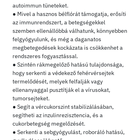
autoimmun tüneteket.
● Mivel a hasznos bélflórát támogatja, erősíti
az immunrendszert, a betegségekkel
szemben ellenállóbbá válhatunk, könnyebben
felgyógyulunk, és még a daganatos
megbetegedések kockázata is csökkenhet a
rendszeres fogyasztással.
● Szintén rákmegelőző hatású tulajdonsága,
hogy serkenti a védekező fehérvérsejtek
termelődését, melyek felfalják vagy
ellenanyaggal pusztítják el a vírusokat,
tumorsejteket.
● Segít a vércukorszint stabilizálásában,
segítheti az inzulinrezisztencia, és a
cukorbetegség megelőzését.
● Serkenti a sebgyógyulást, roboráló hatású,