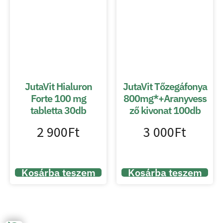
JutaVit Hialuron
JutaVit Tőzegáfonya
Forte 100 mg
800mg*+Aranyvess
tabletta 30db
ző kivonat 100db
2 900
Ft
3 000
Ft
Kosárba teszem
Kosárba teszem