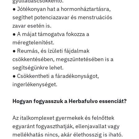
gyulladáscsökkentő.
● Jótékonyan hat a hormonháztartásra,
segíthet potenciazavar és menstruációs
zavar esetén is.
● A májat támogatva fokozza a
méregtelenítést.
● Reumás, és ízületi fájdalmak
csökkentésében, megszüntetésében is a
segítségünkre lehet.
● Csökkentheti a fáradékonyságot,
ingerlékenységet.
Hogyan fogyasszuk a Herbafulvo essenciát?
Az italkomplexet gyermekek és felnőttek
egyaránt fogyaszthatják, ellenjavallat vagy
mellékhatás nincs, akár élethosszig is iható.