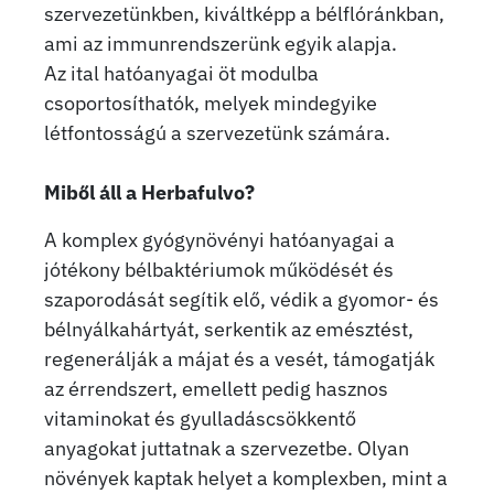
szervezetünkben, kiváltképp a bélflóránkban,
ami az immunrendszerünk egyik alapja.
Az ital hatóanyagai öt modulba
csoportosíthatók, melyek mindegyike
létfontosságú a szervezetünk számára.
Miből áll a Herbafulvo?
A komplex gyógynövényi hatóanyagai a
jótékony bélbaktériumok működését és
szaporodását segítik elő, védik a gyomor- és
bélnyálkahártyát, serkentik az emésztést,
regenerálják a májat és a vesét, támogatják
az érrendszert, emellett pedig hasznos
vitaminokat és gyulladáscsökkentő
anyagokat juttatnak a szervezetbe. Olyan
növények kaptak helyet a komplexben, mint a