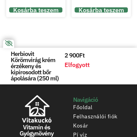
Kosárba teszem
Kosárba teszem
Herbiovit
2 900
Ft
Körömvirág krém
Elfogyott
érzékeny és
kipirosodott bőr
ápolására (250 ml)
Navigáció
Főoldal
Felhasználói fiók
Kosár
Vitamin és
Gyógynövény
Pí víz