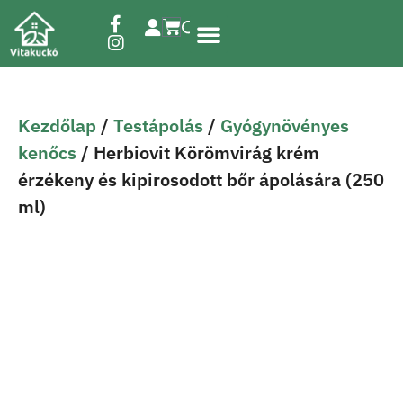
Étrend-kiegészítők
Kezdőlap
/
Testápolás
/
Gyógynövényes
kenőcs
/ Herbiovit Körömvirág krém
érzékeny és kipirosodott bőr ápolására (250
ml)