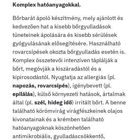
Komplex hatóanyagokkal.
Bőrbarát ápoló készítmény, mely ajánlott és
kedvezően hat a kisebb bőrgyulladások
tüneteinek ápolására és kisebb sérülések
gyógyulásának elősegítésére. Használható
rovarcsípések okozta bőrgyulladás esetén is.
Komplex összetevői intenzíven táplálják a
bőrt, megóvják a kiszáradástól és a
kipirosodástól. Nyugtatja az allergiás (pl.
napozás, rovarcsípés
), igénybevett (pl.
epilálás
), külső környezeti hatások, ártalmak
által (pl.
szél, hideg idő
) irritált bőrt. A benne
található körömvirág virágfészkeinek olajos
kivonatainak és a krémben található
hatóanyagoknak köszönhetően
antimikrobiális, gyulladáscsökkentő,