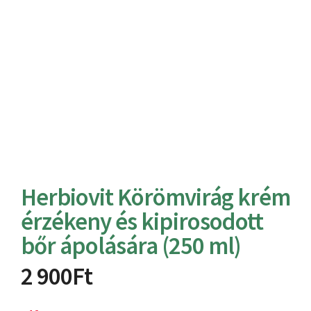
Herbiovit Körömvirág krém
érzékeny és kipirosodott
bőr ápolására (250 ml)
2 900
Ft