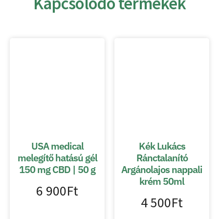
Kapcsolódó termékek
USA medical
Kék Lukács
melegítő hatású gél
Ránctalanító
150 mg CBD | 50 g
Argánolajos nappali
krém 50ml
6 900
Ft
4 500
Ft