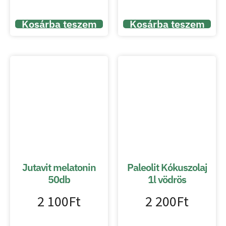
Kosárba teszem
Kosárba teszem
Jutavit melatonin
Paleolit Kókuszolaj
50db
1l vödrös
2 100
Ft
2 200
Ft