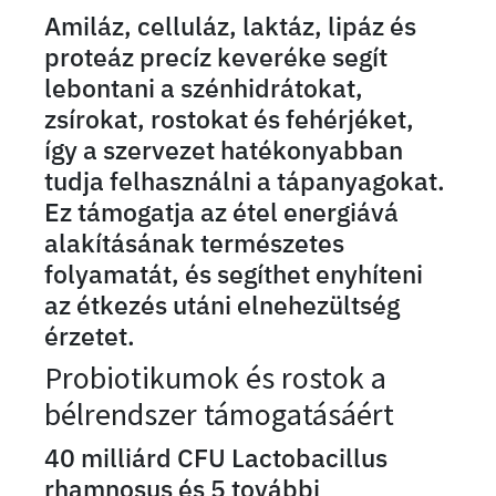
Amiláz, celluláz, laktáz, lipáz és
proteáz precíz keveréke segít
lebontani a szénhidrátokat,
zsírokat, rostokat és fehérjéket,
így a szervezet hatékonyabban
tudja felhasználni a tápanyagokat.
Ez támogatja az étel energiává
alakításának természetes
folyamatát, és segíthet enyhíteni
az étkezés utáni elnehezültség
érzetet.
Probiotikumok és rostok a
bélrendszer támogatásáért
40 milliárd CFU Lactobacillus
rhamnosus és 5 további