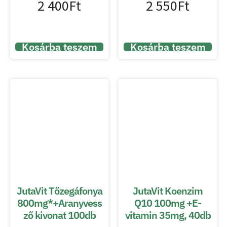
2 400
Ft
2 550
Ft
Kosárba teszem
Kosárba teszem
JutaVit Tőzegáfonya
JutaVit Koenzim
800mg*+Aranyvess
Q10 100mg +E-
ző kivonat 100db
vitamin 35mg, 40db