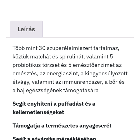
Leírás
Több mint 30 szuperélelmiszert tartalmaz,
köztük matchát és spirulinát, valamint 5
probiotikus törzset és 5 emésztőenzimet az
emésztés, az energiaszint, a kiegyensúlyozott
étvágy, valamint az immunrendszer, a bőr és
a haj egészségének támogatására
Segít enyhíteni a puffadást és a
kellemetlenségeket
Támogatja a természetes anyagcserét
Segít a sóvárgás mérséklésében