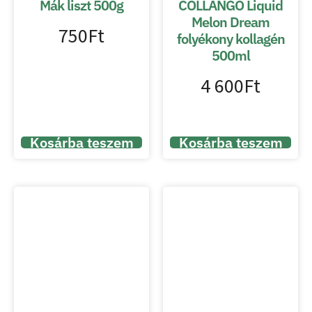
Mák liszt 500g
COLLANGO Liquid
Melon Dream
750
Ft
folyékony kollagén
500ml
4 600
Ft
Kosárba teszem
Kosárba teszem