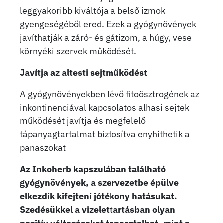
leggyakoribb kiváltója a belső izmok
gyengeségéből ered. Ezek a gyógynövények
javíthatják a záró- és gátizom, a húgy, vese
környéki szervek működését.
Javítja az altesti sejtműködést
A gyógynövényekben lévő fitoösztrogének az
inkontinenciával kapcsolatos alhasi sejtek
működését javítja és megfelelő
tápanyagtartalmat biztosítva enyhíthetik a
panaszokat
Az Inkoherb kapszulában található
gyógynövények, a szervezetbe épülve
elkezdik kifejteni jótékony hatásukat.
Szedésükkel a vizelettartásban olyan
pozitív változásokat tapasztalhat, mint a