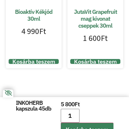
Bioaktív Kékjód
JutaVit Grapefruit
30ml
mag kivonat
cseppek 30ml
4 990
Ft
1 600
Ft
Kosárba teszem
Kosárba teszem
INKOHERB
5 800
Ft
kapszula 45db