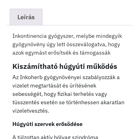
Leírás
Inkontinencia gyógyszer, melybe mindegyik
gyógynövény úgy lett összeválogatva, hogy
azok egymást erősítsék és támogassák
Kiszámítható húgyúti működés
Az Inkoherb gyógynövényei szabályozzák a
vizelet megtartását és ürítésének
sebességét, hogy fizikai terhelés vagy
tüsszentés esetén se történhessen akaratlan
vizeletvesztés.
Húgyúti szervek erősödése
A túlzottan aktív hólyag szindróma