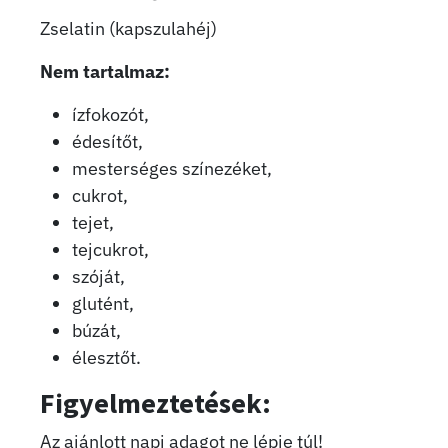
Zselatin (kapszulahéj)
Nem tartalmaz:
ízfokozót,
édesítőt,
mesterséges színezéket,
cukrot,
tejet,
tejcukrot,
szóját,
glutént,
búzát,
élesztőt.
Figyelmeztetések:
Az ajánlott napi adagot ne lépje túl!