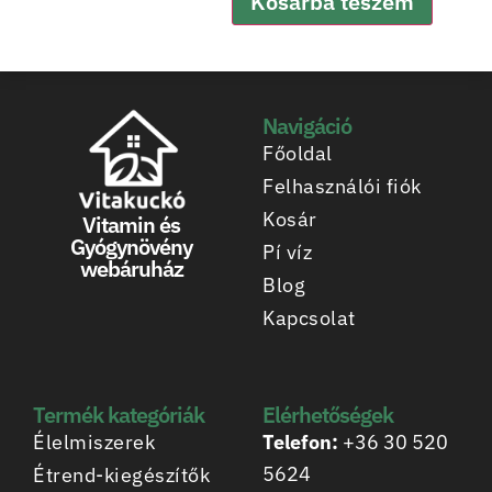
Kosárba teszem
Navigáció
Főoldal
Felhasználói fiók
Kosár
Vitamin és
Gyógynövény
Pí víz
webáruház
Blog
Kapcsolat
Termék kategóriák
Elérhetőségek
Élelmiszerek
Telefon:
+36 30 520
5624
Étrend-kiegészítők