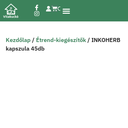
Étrend-kiegészítők
Kezdőlap
/
Étrend-kiegészítők
/ INKOHERB
kapszula 45db