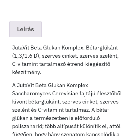
Leírás
JutaVit Beta Glukan Komplex. Béta-glükánt
(1,3/1,6 D), szerves cinket, szerves szelént,
C-vitamint tartalmazó étrend-kiegészítő
készítmény.
A JutaVit Beta Glukan Komplex
Saccharomyces Cerevisiae fajtájú élesztőből
kivont béta-glükánt, szerves cinket, szerves
szelént és C-vitamint tartalmaz. A béta-
glükán a természetben is előforduló
poliszaharid; több altípusát különítik el, attól
függően, hogy hány szénatom kapcsolódik a