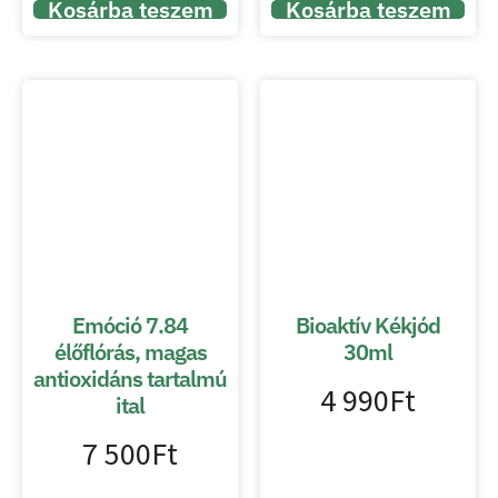
Kosárba teszem
Kosárba teszem
Emóció 7.84
Bioaktív Kékjód
élőflórás, magas
30ml
antioxidáns tartalmú
4 990
Ft
ital
7 500
Ft