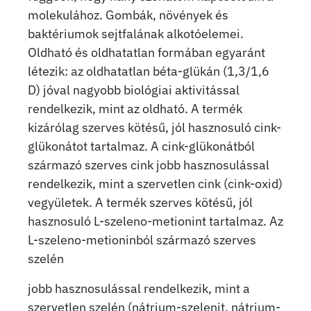
molekulához. Gombák, növények és
baktériumok sejtfalának alkotóelemei.
Oldható és oldhatatlan formában egyaránt
létezik: az oldhatatlan béta-glükán (1,3/1,6
D) jóval nagyobb biológiai aktivitással
rendelkezik, mint az oldható. A termék
kizárólag szerves kötésű, jól hasznosuló cink-
glükonátot tartalmaz. A cink-glükonátból
származó szerves cink jobb hasznosulással
rendelkezik, mint a szervetlen cink (cink-oxid)
vegyületek. A termék szerves kötésű, jól
hasznosuló L-szeleno-metionint tartalmaz. Az
L-szeleno-metioninból származó szerves
szelén
jobb hasznosulással rendelkezik, mint a
szervetlen szelén (nátrium-szelenit, nátrium-