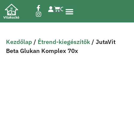
Étrend-kiegészítők
Kezdőlap
/
Étrend-kiegészítők
/ JutaVit
Beta Glukan Komplex 70x