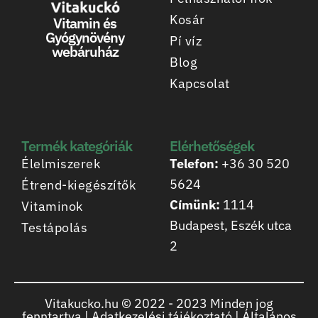
Kosár
Vitamin és
Gyógynövény
Pí víz
webáruház
Blog
Kapcsolat
Termék kategóriák
Elérhetőségek
Élelmiszerek
Telefon:
+36 30 520
5624
Étrend-kiegészítők
Címünk:
1114
Vitaminok
Budapest, Eszék utca
Testápolás
2
Vitakucko.hu © 2022 -
2023
Minden jog
fenntartva |
Adatkezelési tájékoztató
|
Általános