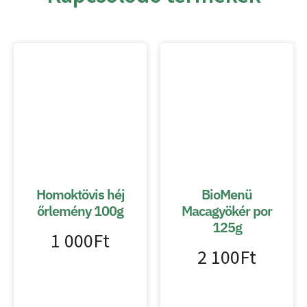
Homoktövis héj
BioMenü
őrlemény 100g
Macagyökér por
125g
1 000
Ft
2 100
Ft