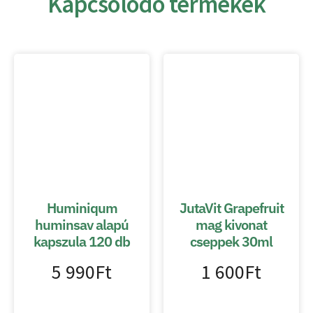
Kapcsolódó termékek
Huminiqum
JutaVit Grapefruit
huminsav alapú
mag kivonat
kapszula 120 db
cseppek 30ml
5 990
Ft
1 600
Ft