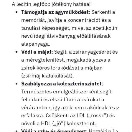
A lecitin legfőbb jótékony hatásai
Támogatja az agyműködést
: Serkenti a
memóriát, javítja a koncentrációt és a
tanulási képességet, mivel az acetilkolin
nevű idegi átvivőanyag előállításának
alapanyaga.
Védi a májat
: Segíti a zsíranyagcserét és
a méregtelenítést, megakadályozva a
zsírok kóros lerakódását a májban
(zsírmáj kialakulását).
Szabályozza a koleszterinszintet
:
Természetes emulgeálószerként segít
feloldani és elszállítani a zsírokat a
véráramban, így azok nem rakódnak le az
érfalakra. Csökkenti az LDL („rossz”) és
növeli a HDL („jó”) koleszterint.
Védi a szív- és érrendszert
: Hozzájárul a