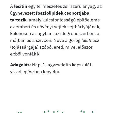
A
lecitin
egy természetes zsírszerű anyag, az
úgynevezett
foszfolipidek csoportjába
tartozik
, amely kulcsfontosságú építőeleme
az emberi és növényi sejtek sejthártyájának,
különösen az agyban, az idegrendszerben, a
májban és a szívben. Neve a görög
lekithosz
(tojássárgája) szóból ered, mivel először
ebből vonták ki
Adagolás:
Napi 1 lágyzselatin kapszulát
vízzel egészben lenyelni.