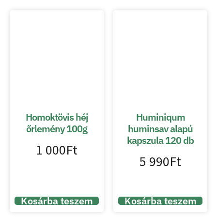
Homoktövis héj
Huminiqum
őrlemény 100g
huminsav alapú
kapszula 120 db
1 000
Ft
5 990
Ft
Kosárba teszem
Kosárba teszem