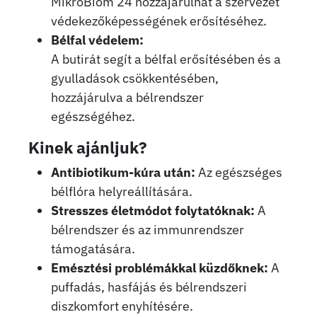
MikroBiom 24 hozzájárulhat a szervezet
védekezőképességének erősítéséhez.
Bélfal védelem:
A butirát segít a bélfal erősítésében és a
gyulladások csökkentésében,
hozzájárulva a bélrendszer
egészségéhez.
Kinek ajánljuk?
Antibiotikum-kúra után:
Az egészséges
bélflóra helyreállítására.
Stresszes életmódot folytatóknak:
A
bélrendszer és az immunrendszer
támogatására.
Emésztési problémákkal küzdőknek:
A
puffadás, hasfájás és bélrendszeri
diszkomfort enyhítésére.