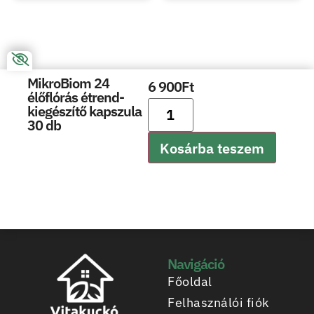
MikroBiom 24
6 900
Ft
élőflórás étrend-
kiegészítő kapszula
30 db
Kosárba teszem
Navigáció
Főoldal
Felhasználói fiók