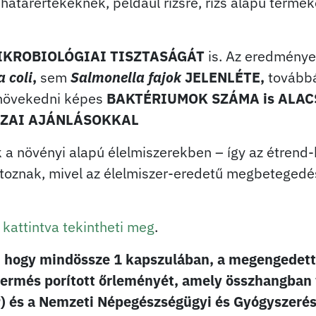
 határértékeknek, például rizsre, rizs alapú term
IKROBIOLÓGIAI TISZTASÁGÁT
is. Az eredménye
a coli
,
sem
Salmonella fajok
JELENLÉTE,
tovább
 növekedni képes
BAKTÉRIUMOK SZÁMA is ALAC
AZAI AJÁNLÁSOKKAL
k a növényi alapú élelmiszerekben – így az étrend
rtoznak, mivel az élelmiszer-eredetű megbetegedé
 kattintva tekintheti meg
.
k, hogy mindössze 1 kapszulában, a megengedet
termés porított őrleményét, amely összhangban 
 és a Nemzeti Népegészségügyi és Gyógyszerés