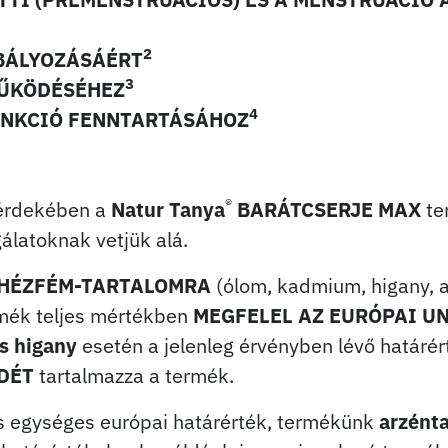
2
BÁLYOZÁSÁÉRT
3
MŰKÖDÉSÉHEZ
4
UNKCIÓ FENNTARTÁSÁHOZ
®
érdekében a
Natur Tanya
BARÁTCSERJE MAX
te
álatoknak vetjük alá.
HÉZFÉM-TARTALOMRA
(ólom, kadmium, higany, a
mék teljes mértékben
MEGFELEL AZ EURÓPAI U
s higany
esetén a jelenleg érvényben lévő határ
DÉT
tartalmazza a termék.
s egységes európai határérték, termékünk
arzént