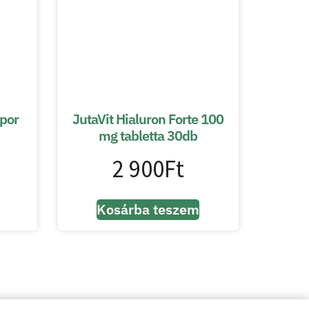
por
JutaVit Hialuron Forte 100
mg tabletta 30db
2 900
Ft
Kosárba teszem