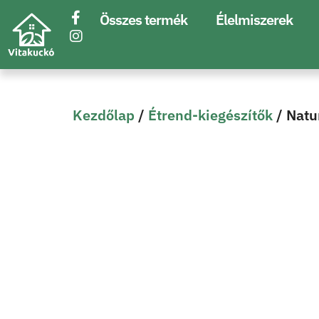
Összes termék
Élelmiszerek
Kezdőlap
/
Étrend-kiegészítők
/ Nat