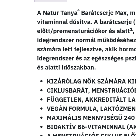
®
A Natur Tanya
Barátcserje Max, ma
vitaminnal dúsítva. A barátcserje (
1
előtt/premensturációkor és alatt
,
idegrendszer normál működéséhe
számára lett fejlesztve, akik hormo
idegrendszer és az egészséges pszi
és alatti időszakban.
KIZÁRÓLAG NŐK SZÁMÁRA KI
CIKLUSBARÁT, MENSTRUÁCIÓ
FÜGGETLEN, AKKREDITÁLT L
VEGÁN FORMULA, LAKTÓZMEN
MAXIMÁLIS MENNYISÉGŰ 240
BIOAKTÍV B6-VITAMINNAL (AK
A MENSTRUÁCIÓS CIKLUS ELŐ