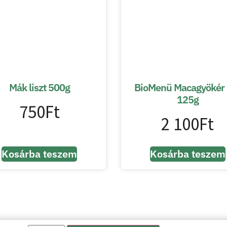
Mák liszt 500g
BioMenü Macagyökér 
125g
750
Ft
2 100
Ft
Kosárba teszem
Kosárba teszem