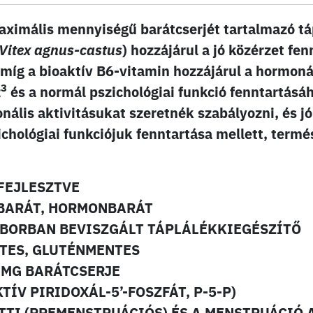
ximális mennyiségű barátcserjét tartalmazó táp
Vitex agnus-castus
) hozzájárul a jó közérzet fe
 míg a bioaktív B6-vitamin hozzájárul a hormoná
3
z
és a normál pszichológiai funkció fenntartásá
nális aktivitásukat szeretnék szabályozni, és jó
chológiai funkciójuk fenntartása mellett, term
FEJLESZTVE
BARÁT, HORMONBARÁT
ABORBAN BEVISZGÁLT TÁPLÁLÉKKIEGÉSZÍTŐ
TES, GLUTÉNMENTES
 MG BARÁTCSERJE
TÍV PIRIDOXÁL-5’-FOSZFÁT, P-5-P)
TTI (PREMENSTRUÁCIÓS) ÉS A MENSTRUÁCIÓ 