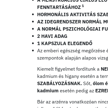
1
FENNTARTÁSÁHOZ
HORMONÁLIS AKTIVITÁS SZA
AZ IDEGRENDSZER NORMÁL 
A NORMÁL PSZICHOLÓGIAI F
2 HAVI ADAG
1 KAPSZULA ELEGENDŐ
Az emberi egészség megőrzése 
szempontok alapján alapos vizsg
Kiemelt figyelmet fordítunk a
NE
kadmium és higany esetén a ter
SZABÁLYOZÁSNAK.
Sőt,
ólom é
kadmium
esetén pedig az
EZRE
Bár az arzénra vonatkozóan ninc