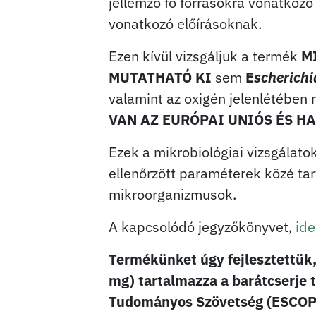
jellemző fő forrásokra vonatkozó
vonatkozó előírásoknak.
Ezen kívül vizsgáljuk a termék
M
MUTATHATÓ KI
sem
E
scherichi
valamint az oxigén jelenlétében
VAN AZ EURÓPAI UNIÓS ÉS H
Ezek a mikrobiológiai vizsgálato
ellenőrzött paraméterek közé ta
mikroorganizmusok.
A kapcsolódó jegyzőkönyvet,
ide
Termékünket úgy fejlesztettü
mg) tartalmazza a barátcserje 
Tudományos Szövetség (ESCOP)