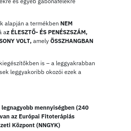
ékekre és egyéb gabonafélékre
k alapján a termékben
NEM
á a
z ÉLESZTŐ- ÉS PENÉSZSZÁM,
SONY VOLT,
amely
ÖSSZHANGBAN
-kiegészítőkben is – a leggyakrabban
sek leggyakoribb okozói ezek a
t legnagyobb mennyiségben (240
van az Európai Fitoterápiás
zeti Központ (NNGYK)