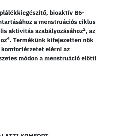
lálékkiegészítő, bioaktív B6-
nntartásához a menstruációs ciklus
2
lis aktivitás szabályozásához
, az
4
hoz
. Termékünk kifejezetten nők
 komfortérzetet elérni az
észetes módon a menstruáció előtti
ALATTI KOMFORT