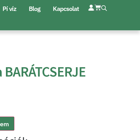
Pí víz
Blog
Kapcsolat
a BARÁTCSERJE
zem