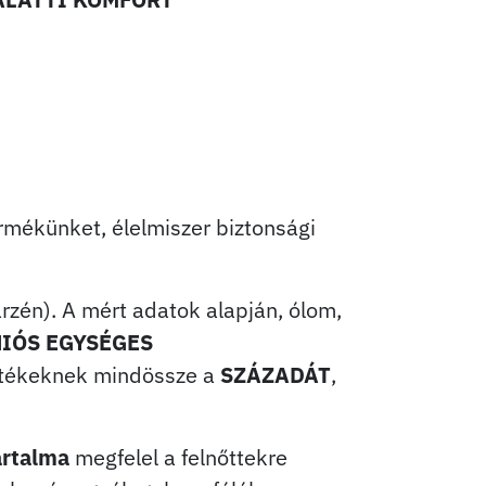
rmékünket, élelmiszer biztonsági
rzén). A mért adatok alapján, ólom,
NIÓS EGYSÉGES
értékeknek mindössze a
SZÁZADÁT
,
artalma
megfelel a felnőttekre