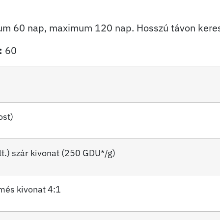
m 60 nap, maximum 120 nap. Hosszú távon keresz
:
60
napi adagban
ost)
t.) szár kivonat (250 GDU*/g)
més kivonat 4:1