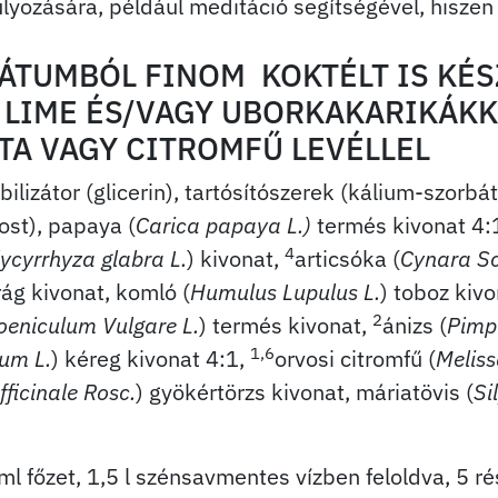
lyozására, például meditáció segítségével, hiszen 
ÁTUMBÓL FINOM KOKTÉLT IS KÉS
 LIME ÉS/VAGY UBORKAKARIKÁKK
A VAGY CITROMFŰ LEVÉLLEL
tabilizátor (glicerin), tartósítószerek (kálium-szorb
ost), papaya (
Carica papaya L.)
termés kivonat 4:1
4
lycyrrhyza glabra
L.
) kivonat,
articsóka (
Cynara Sc
irág kivonat, komló (
Humulus Lupulus L.
) toboz kiv
2
oeniculum Vulgare L.
) termés kivonat,
ánizs (
Pimpi
1,6
um L.
) kéreg kivonat 4:1,
orvosi citromfű (
Meliss
fficinale Rosc.
) gyökértörzs kivonat, máriatövis (
Si
l főzet, 1,5 l szénsavmentes vízben feloldva, 5 r