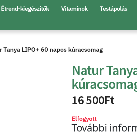
Étrend-kiegészítők
Vitaminok
Testápolás
r Tanya LIPO+ 60 napos kúracsomag
Natur Tany
kúracsoma
16 500
Ft
Elfogyott
További infor