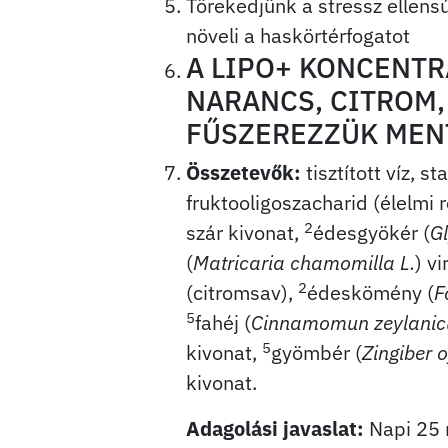
Törekedjünk a stressz ellensú
növeli a haskörtérfogatot
A LIPO+ KONCENTR
NARANCS, CITROM,
FŰSZEREZZÜK MENT
Összetevők:
tisztított víz, s
fruktooligoszacharid (élelmi r
2
szár kivonat,
édesgyökér (
G
(
Matricaria chamomilla L.
) v
2
(citromsav),
édeskömény (
F
5
fahéj (
Cinnamomun zeylanic
5
kivonat,
gyömbér (
Zingiber o
kivonat.
Adagolási javaslat:
Napi 25 m