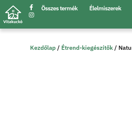
Összes termék
Élelmiszerek
Kezdőlap
/
Étrend-kiegészítők
/ Natu