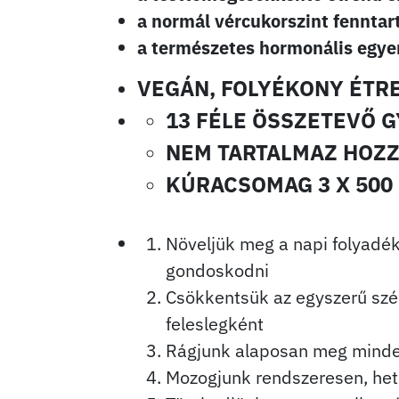
a normál vércukorszint fenntar
a természetes hormonális egye
VEGÁN, FOLYÉKONY ÉTR
13 FÉLE ÖSSZETEVŐ 
NEM TARTALMAZ HOZ
KÚRACSOMAG 3 X 500
Növeljük meg a napi folyadék
gondoskodni
Csökkentsük az egyszerű szén
feleslegként
Rágjunk alaposan meg minden 
Mozogjunk rendszeresen, het