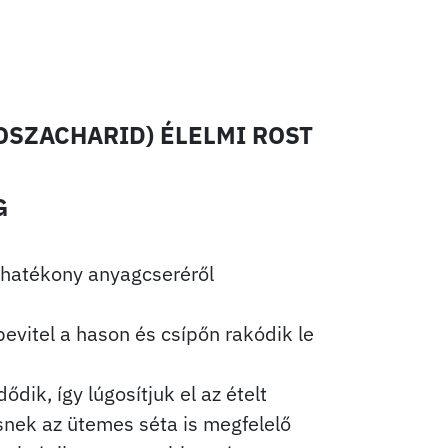
OSZACHARID) ÉLELMI ROST
G
k hatékony anyagcseréről
vitel a hason és csípőn rakódik le
ik, így lúgosítjuk el az ételt
nek az ütemes séta is megfelelő