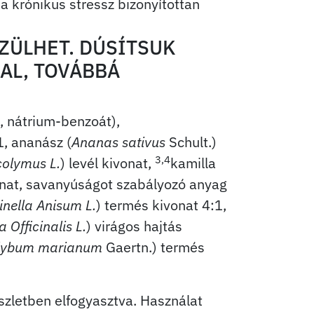
a krónikus stressz bizonyítottan
ZÜLHET. DÚSÍTSUK
AL, TOVÁBBÁ
át, nátrium-benzoát),
, ananász (
Ananas sativus
Schult.)
3,4
olymus L.
) levél kivonat,
kamilla
onat, savanyúságot szabályozó anyag
nella Anisum L.
) termés kivonat 4:1,
a Officinalis L.
) virágos hajtás
lybum marianum
Gaertn.) termés
észletben elfogyasztva. Használat