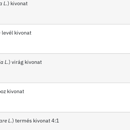
a
L.
) kivonat
) levél kivonat
a L.
) virág kivonat
boz kivonat
are L.
) termés kivonat 4:1