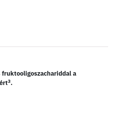
 fruktooligoszachariddal a
3
ért
.