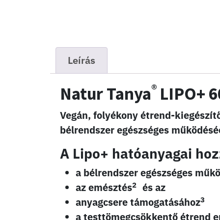
Leírás
®
Natur Tanya
LIPO+ 6
Vegán, folyékony étrend-kiegészít
bélrendszer egészséges működésé
A Lipo+ hatóanyagai hoz
a bélrendszer egészséges műk
2
az emésztés
és az
3
anyagcsere támogatásához
a testtömegcsökkentő étrend 