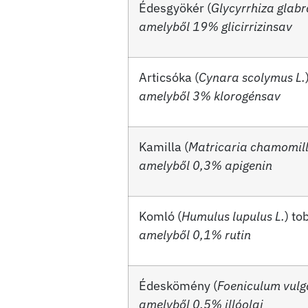
Édesgyökér (
Glycyrrhiza glabr
amelyből 19% glicirrizinsav
Articsóka (
Cynara scolymus L.
amelyből
3% klorogénsav
Kamilla (
Matricaria chamomill
amelyből 0,3% apigenin
Komló (
Humulus lupulus L.
) to
amelyből 0,1% rutin
Édeskömény (
Foeniculum vulg
amelyből 0,5% illóolaj