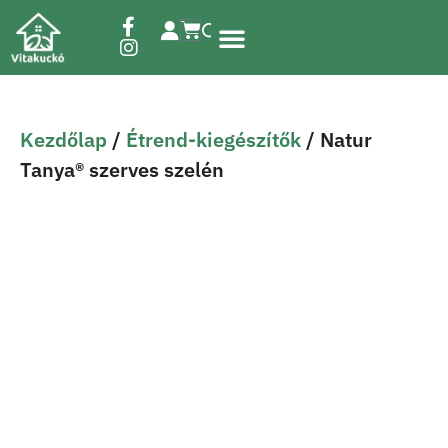
Étrend-kiegészítők
Kezdőlap
/
Étrend-kiegészítők
/ Natur
Tanya® szerves szelén