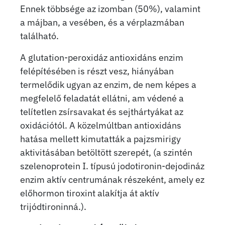
Ennek többsége az izomban (50%), valamint
a májban, a vesében, és a vérplazmában
található.
A glutation-peroxidáz antioxidáns enzim
felépítésében is részt vesz, hiányában
termelődik ugyan az enzim, de nem képes a
megfelelő feladatát ellátni, am védené a
telítetlen zsírsavakat és sejthártyákat az
oxidációtól. A közelmúltban antioxidáns
hatása mellett kimutatták a pajzsmirigy
aktivitásában betöltött szerepét, (a szintén
szelenoprotein I. típusú jodotironin-dejodináz
enzim aktív centrumának részeként, amely ez
előhormon tiroxint alakítja át aktív
trijódtironinná.).