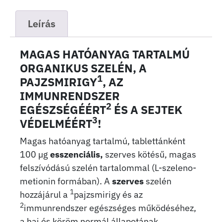
Leírás
MAGAS HATÓANYAG TARTALMÚ
ORGANIKUS SZELÉN, A
1
PAJZSMIRIGY
, AZ
IMMUNRENDSZER
2
EGÉSZSÉGÉÉRT
ÉS A SEJTEK
3
VÉDELMÉÉRT
!
Magas hatóanyag tartalmú, tablett­ánként
100 µg
esszenciális,
szerves kötésű, magas
felszívódású szelén tartalommal (L-szeleno-
metionin formában). A
szerves
szelén
1
hozzájárul a
pajzsmirigy és az
2
immunrendszer egészséges működéséhez,
a haj és köröm normál állapotának