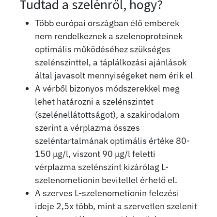
Tudtad a szelénről, hogy?
Több európai országban élő emberek
nem rendelkeznek a szelenoproteinek
optimális működéséhez szükséges
szelénszinttel, a táplálkozási ajánlások
által javasolt mennyiségeket nem érik el
A vérből bizonyos módszerekkel meg
lehet határozni a szelénszintet
(szelénellátottságot), a szakirodalom
szerint a vérplazma összes
szeléntartalmának optimális értéke 80-
150 μg/l, viszont 90 μg/l feletti
vérplazma szelénszint kizárólag L-
szelenometionin bevitellel érhető el.
A szerves L-szelenometionin felezési
ideje 2,5x több, mint a szervetlen szelenit