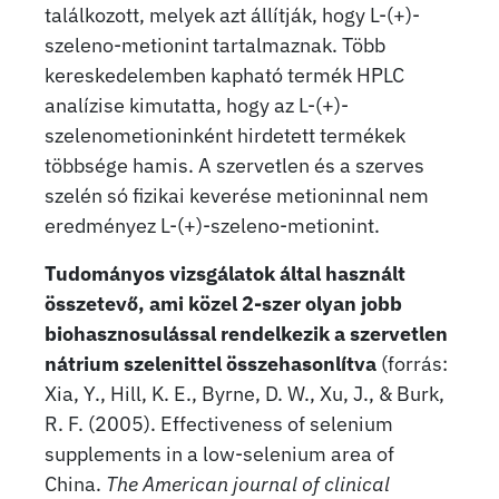
találkozott, melyek azt állítják, hogy L-(+)-
szeleno-metionint tartalmaznak. Több
kereskedelemben kapható termék HPLC
analízise kimutatta, hogy az L-(+)-
szelenometioninként hirdetett termékek
többsége hamis. A szervetlen és a szerves
szelén só fizikai keverése metioninnal nem
eredményez L-(+)-szeleno-metionint.
Tudományos vizsgálatok által használt
összetevő, ami közel 2-szer olyan jobb
biohasznosulással rendelkezik a szervetlen
nátrium szelenittel összehasonlítva
(forrás:
Xia, Y., Hill, K. E., Byrne, D. W., Xu, J., & Burk,
R. F. (2005). Effectiveness of selenium
supplements in a low-selenium area of
China.
The American journal of clinical