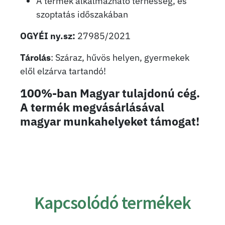
A termék alkalmazható terhesség, és
szoptatás időszakában
OGYÉI ny.sz:
27985/2021
Tárolás
: Száraz, hűvös helyen, gyermekek
elől elzárva tartandó!
100%-ban Magyar tulajdonú cég.
A termék megvásárlásával
magyar munkahelyeket támogat!
Kapcsolódó termékek