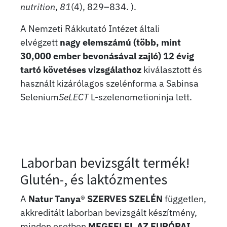
nutrition
,
81
(4), 829–834. ).
A Nemzeti Rákkutató Intézet általi
elvégzett
nagy elemszámú (több, mint
30,000 ember bevonásával zajló) 12 évig
tartó követéses vizsgálathoz
kiválasztott és
használt kizárólagos szelénforma a Sabinsa
Selenium
SeLECT
L-szelenometioninja lett.
Laborban bevizsgált termék!
Glutén-, és laktózmentes
A
Natur Tanya
®
SZERVES SZELÉN
független,
akkreditált laborban bevizsgált készítmény,
minden esetben
MEGFELEL AZ EURÓPAI