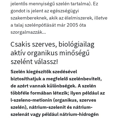
jelentős mennyiségű szelén tartalma). Ez
gondot is jelent az egészségügyi
szakembereknek, akik az élelmiszerek, illetve
a talaj szelénpótlását már 2005 óta
szorgalmazzák…
Csakis szerves, biológiailag
aktív organikus minőségű
szelént válassz!
Szelén kiegészítők szedésével
biztosíthatjuk a megfelelő szelénbevitelt,
de azért vannak különbségek. A szelén
többféle formában létezik; ilyen például az
l-szeleno-metionin (organikus, szerves
szelén), nátrium-szelenit és nátrium-
szelenát vagy például nátrium-hidrogén