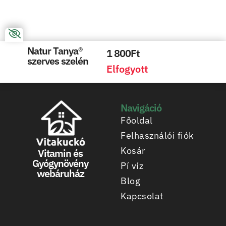
Natur Tanya®
1 800
Ft
szerves szelén
Elfogyott
Navigáció
Főoldal
Felhasználói fiók
Kosár
Vitamin és
Gyógynövény
Pí víz
webáruház
Blog
Kapcsolat