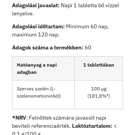
Adagolási javaslat:
Napi 1 tabletta bő vízzel
lenyelve.
Adagolási időtartam:
Minimum 60 nap,
maximum 120 nap.
Adagok száma a termékben:
60
Hatóanyag a napi
1 tablettában
adagban
Szerves szelén (L-
100 µg
szelenometioninból)
(181,8%*)
*NRV
: Felnőttek számára javasolt napi
beviteli referenciaérték.
Laktóztartalom:
<
0,1 g/100 g.