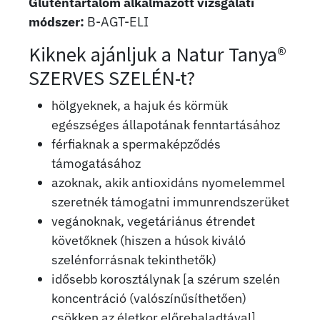
Gluténtartalom alkalmazott vizsgálati
módszer:
B-AGT-ELI
Kiknek ajánljuk a Natur Tanya®
SZERVES SZELÉN-t?
hölgyeknek, a hajuk és körmük
egészséges állapotának fenntartásához
férfiaknak a spermaképződés
támogatásához
azoknak, akik antioxidáns nyomelemmel
szeretnék támogatni immunrendszerüket
vegánoknak, vegetáriánus étrendet
követőknek (hiszen a húsok kiváló
szelénforrásnak tekinthetők)
idősebb korosztálynak [a szérum szelén
koncentráció (valószínűsíthetően)
csökken az életkor előrehaladtával]