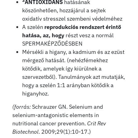
3
ANTIOXIDÁNS
hatásának
köszönhetően, hozzájárul a sejtek
oxidatív stresszel szembeni védelméhez
A szelén
reprodukciós rendszert érintő
hatása, az, hogy
részt vesz a normál
SPERMAKÉPZŐDÉSBEN
Mérsékli a higany, a kadmium és az ezüst
mérgező hatását. (nehézfémekhez
kötődik, amelyek így kiürülnek a
szervezetből). Tanulmányok azt mutatják,
hogy a szelén 1:1 arányban kötődik a
higanyhoz.
(forrás:
Schrauzer GN. Selenium and
selenium-antagonistic elements in
nutritional cancer prevention.
Crit Rev
Biotechnol
. 2009;29(1):10-17.)