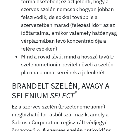
forma esetében; ez azt jelenti, hogy a
szerves szelén nemcsak hogyan jobban
felszívódik, de sokkal tovább is a
szervezetben marad (felezési idő= az az
időtartalma, amikor valamely hatóanyag
vérplazmában levő koncentrációja a
felére csökken)
Mind a rövid távú, mind a hosszú távú L-
szelenometionin bevitel növeli a szelén
plazma biomarkereinek a jelenlétét
BRANDELT SZELÉN, AVAGY A
®
SELENIUM
SELECT
Ez a szerves szelén (L-szelenometionin)
megbízható forrásból származik, amely a
Sabinsa Corporation regisztrált védjegyű
összetevője.
A szerves szelén
antioxidáns