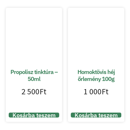
Propolisz tinktúra –
Homoktövis héj
50ml
őrlemény 100g
2 500
Ft
1 000
Ft
Kosárba teszem
Kosárba teszem