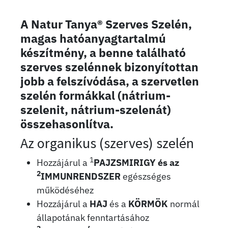
A Natur Tanya® Szerves Szelén,
magas hatóanyagtartalmú
készítmény, a benne található
szerves szelénnek bizonyítottan
jobb a felszívódása, a szervetlen
szelén formákkal (nátrium-
szelenit, nátrium-szelenát)
összehasonlítva.
Az organikus (szerves) szelén
1
Hozzájárul a
PAJZSMIRIGY és az
2
IMMUNRENDSZER
egészséges
működéséhez
Hozzájárul a
HAJ
és a
KÖRMÖK
normál
állapotának fenntartásához