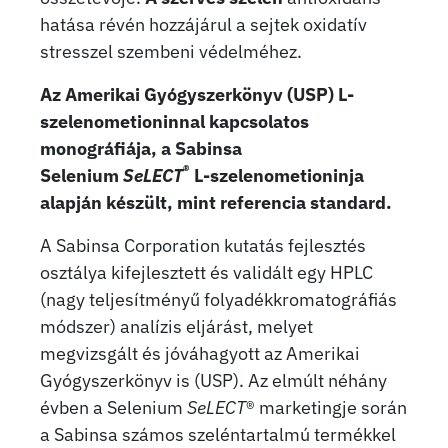
hatása révén hozzájárul a sejtek oxidatív
stresszel szembeni védelméhez.
Az Amerikai Gyógyszerkönyv (USP) L-
szelenometioninnal kapcsolatos
monográfiája, a Sabinsa
®
Selenium
SeLECT
L-szelenometioninja
alapján készült, mint referencia standard.
A Sabinsa Corporation kutatás fejlesztés
osztálya kifejlesztett és validált egy HPLC
(nagy teljesítményű folyadékkromatográfiás
módszer) analízis eljárást, melyet
megvizsgált és jóváhagyott az Amerikai
Gyógyszerkönyv is (USP). Az elmúlt néhány
évben a Selenium
SeLECT
® marketingje során
a Sabinsa számos szeléntartalmú termékkel