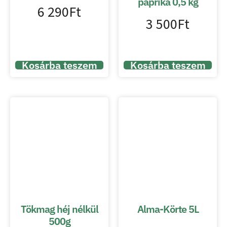
paprika 0,5 kg
6 290
Ft
3 500
Ft
Kosárba teszem
Kosárba teszem
Tökmag héj nélkül
Alma-Körte 5L
500g