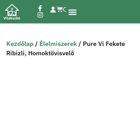
Étrend-kiegészítők
Kezdőlap
/
Élelmiszerek
/ Pure Vi Fekete
Ribizli, Homoktövisvelő