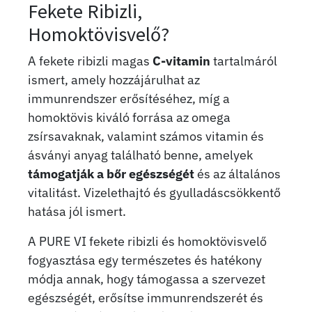
Fekete Ribizli,
Homoktövisvelő?
A fekete ribizli magas
C-vitamin
tartalmáról
ismert, amely hozzájárulhat az
immunrendszer erősítéséhez, míg a
homoktövis kiváló forrása az omega
zsírsavaknak, valamint számos vitamin és
ásványi anyag található benne, amelyek
támogatják a bőr egészségét
és az általános
vitalitást. Vizelethajtó és gyulladáscsökkentő
hatása jól ismert.
A PURE VI fekete ribizli és homoktövisvelő
fogyasztása egy természetes és hatékony
módja annak, hogy támogassa a szervezet
egészségét, erősítse immunrendszerét és