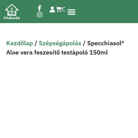
Étrend-kiegészítők
Kezdőlap
/
Szépségápolás
/ Specchiasol®
Aloe vera feszesítő testápoló 150ml