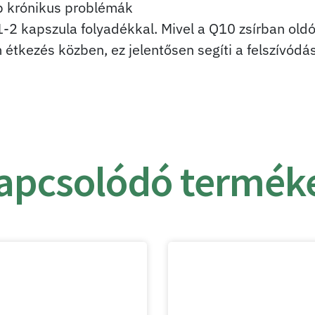
éb krónikus problémák
-2 kapszula folyadékkal. Mivel a Q10 zsírban oldó
tkezés közben, ez jelentősen segíti a felszívódás
apcsolódó termék