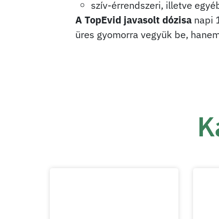
szív-érrendszeri, illetve egy
A TopEvid javasolt dózisa
napi 1
üres gyomorra vegyük be, hanem é
K