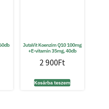
 60db
JutaVit Koenzim Q10 100mg
+E-vitamin 35mg, 40db
2 900
Ft
Kosárba teszem