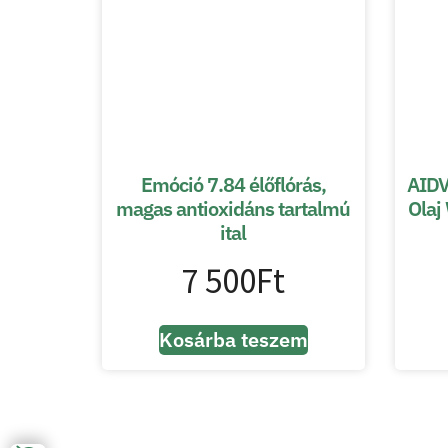
Emóció 7.84 élőflórás,
AIDV
magas antioxidáns tartalmú
Olaj
ital
7 500
Ft
Kosárba teszem