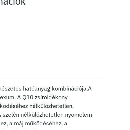
mációk
rmészetes hatóanyag kombinációja.A
lexum. A Q10 zsíroldékony
űködéséhez nélkülözhetetlen.
A szelén nélkülözhetetlen nyomelem
hez, a máj működéséhez, a