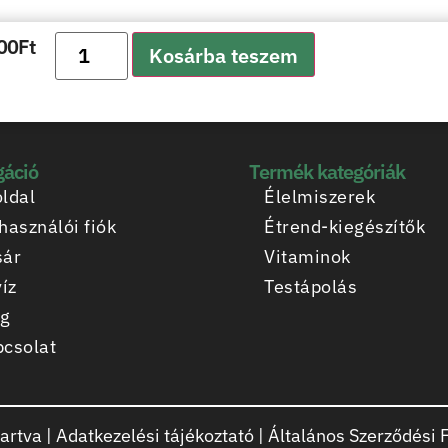
00
Ft
Kosárba teszem
gáció
Termék kategóriák
ldal
Élelmiszerek
használói fiók
Étrend-kiegészítők
sár
Vitaminok
víz
Testápolás
og
csolat
artva |
Adatkezelési tájékoztató
|
Általános Szerződési F