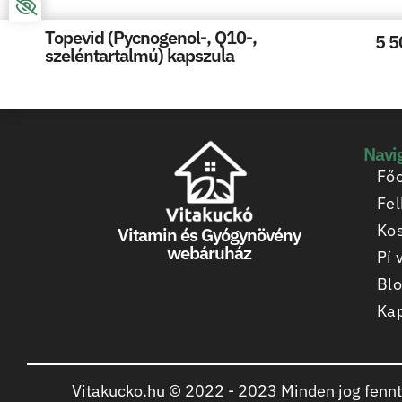
Topevid (Pycnogenol-, Q10-,
5 5
szeléntartalmú) kapszula
Navi
Főo
Fel
Ko
Vitamin és Gyógynövény
webáruház
Pí 
Bl
Kap
Vitakucko.hu © 2022 -
2023
Minden jog fennt