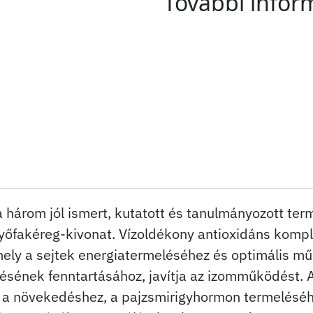
További infor
 három jól ismert, kutatott és tanulmányozott te
enyőfakéreg-kivonat. Vízoldékony antioxidáns komp
mely a sejtek energiatermeléséhez és optimális m
ésének fenntartásához, javítja az izomműködést. 
ú a növekedéshez, a pajzsmirigyhormon termelésé