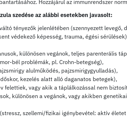
arbantartásához. Hozzájárul az immunrendszer no
ula szedése az alábbi esetekben javasolt:
áltó tényezők jelenlétében (szennyezett levegő, do
kkent védekező képesség, trauma, égési sérülések)
ánusok, különösen vegánok, teljes parenterális táp
omor-bél problémák, pl. Crohn-betegség),
ajzsmirigy alulműködés, pajzsmirigygyulladás),
dőskor, kezelés alatt alló daganatos betegek),
 felettiek, vagy akik a táplálkozással nem biztosí
nusok, különösen a vegánok, vagy akikben genetika
stressz, szellemi/fizikai igénybevétel: aktív élete