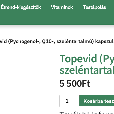
Étrend-kiegészítők
Vitaminok
Testápolás
vid (Pycnogenol-, Q10-, szeléntartalmú) kapszul
Topevid (Py
szeléntarta
5 500
Ft
Kosárba tes