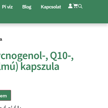
Pí víz
Blog
Kapcsolat
a
cnogenol-, Q10-,
lmú) kapszula
zem