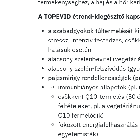
termékenységhez, a haj és a bőr k
A TOPEVID étrend-kiegészítő kapsz
a szabadgyökök túltermelését kiv
stressz, intenzív testedzés, csö
hatásuk esetén.
alacsony szelénbevitel (vegetári
alacsony szelén-felszívódás (gy
pajzsmirigy rendellenességek (p
immunhiányos állapotok (pl. i
csökkent Q10-termelés (50 év
feltételeket, pl. a vegetáriá
Q10 termelődik)
fokozott energiafelhasználás (
egyetemisták)