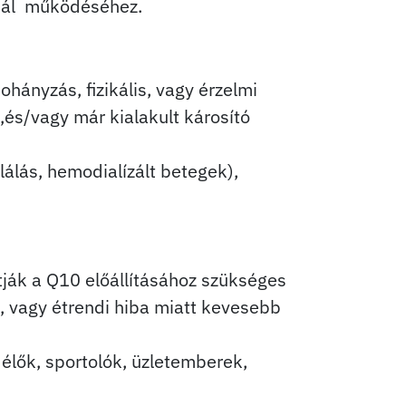
rmál működéséhez.
hányzás, fizikális, vagy érzelmi
,és/vagy már kialakult károsító
lálás, hemodialízált betegek),
tják a Q10 előállításához szükséges
i, vagy étrendi hiba miatt kevesebb
t élők, sportolók, üzletemberek,