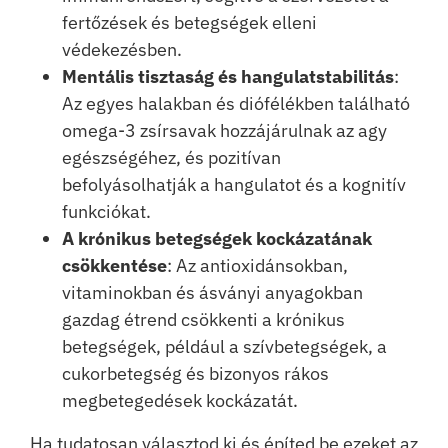
fertőzések és betegségek elleni
védekezésben.
Mentális tisztaság és hangulatstabilitás
:
Az egyes halakban és diófélékben található
omega-3 zsírsavak hozzájárulnak az agy
egészségéhez, és pozitívan
befolyásolhatják a hangulatot és a kognitív
funkciókat.
A krónikus betegségek kockázatának
csökkentése
: Az antioxidánsokban,
vitaminokban és ásványi anyagokban
gazdag étrend csökkenti a krónikus
betegségek, például a szívbetegségek, a
cukorbetegség és bizonyos rákos
megbetegedések kockázatát.
Ha tudatosan választod ki és építed be ezeket az