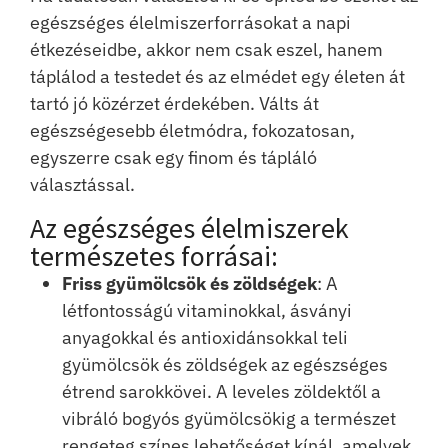
egészséges élelmiszerforrásokat a napi
étkezéseidbe, akkor nem csak eszel, hanem
táplálod a testedet és az elmédet egy életen át
tartó jó közérzet érdekében. Válts át
egészségesebb életmódra, fokozatosan,
egyszerre csak egy finom és tápláló
választással.
Az egészséges élelmiszerek
természetes forrásai:
Friss gyümölcsök és zöldségek
: A
létfontosságú vitaminokkal, ásványi
anyagokkal és antioxidánsokkal teli
gyümölcsök és zöldségek az egészséges
étrend sarokkövei. A leveles zöldektől a
vibráló bogyós gyümölcsökig a természet
rengeteg színes lehetőséget kínál, amelyek