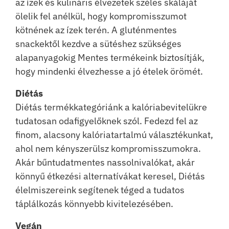
az ízek és kulináris élvezetek széles skáláját
ölelik fel anélkül, hogy kompromisszumot
kötnének az ízek terén. A gluténmentes
snackektől kezdve a sütéshez szükséges
alapanyagokig Mentes termékeink biztosítják,
hogy mindenki élvezhesse a jó ételek örömét.
Diétás
Diétás termékkategóriánk a kalóriabevitelükre
tudatosan odafigyelőknek szól. Fedezd fel az
finom, alacsony kalóriatartalmú választékunkat,
ahol nem kényszerülsz kompromisszumokra.
Akár bűntudatmentes nassolnivalókat, akár
könnyű étkezési alternatívákat keresel, Diétás
élelmiszereink segítenek téged a tudatos
táplálkozás könnyebb kivitelezésében.
Vegán