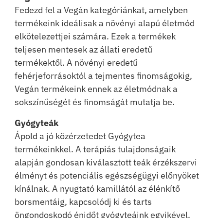
Fedezd fel a Vegán kategóriánkat, amelyben
termékeink ideálisak a növényi alapú életmód
elkötelezettjei számára. Ezek a termékek
teljesen mentesek az állati eredetű
termékektől. A növényi eredetű
fehérjeforrásoktól a tejmentes finomságokig,
Vegán termékeink ennek az életmódnak a
sokszínűségét és finomságát mutatja be.
Gyógyteák
Ápold a jó közérzetedet Gyógytea
termékeinkkel. A terápiás tulajdonságaik
alapján gondosan kiválasztott teák érzékszervi
élményt és potenciális egészségügyi előnyöket
kínálnak. A nyugtató kamillától az élénkítő
borsmentáig, kapcsolódj ki és tarts
öngondoskodó énidőt gyógyteáink egyikével.