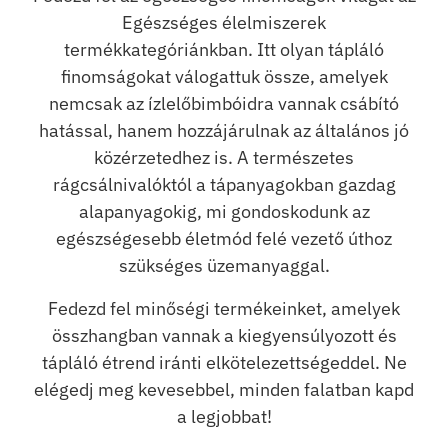
Egészséges élelmiszerek
termékkategóriánkban. Itt olyan tápláló
finomságokat válogattuk össze, amelyek
nemcsak az ízlelőbimbóidra vannak csábító
hatással, hanem hozzájárulnak az általános jó
közérzetedhez is. A természetes
rágcsálnivalóktól a tápanyagokban gazdag
alapanyagokig, mi gondoskodunk az
egészségesebb életmód felé vezető úthoz
szükséges üzemanyaggal.
Fedezd fel minőségi termékeinket, amelyek
összhangban vannak a kiegyensúlyozott és
tápláló étrend iránti elkötelezettségeddel. Ne
elégedj meg kevesebbel, minden falatban kapd
a legjobbat!