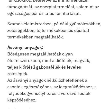
funkciókhoz, beleértve az immunrendszer
támogatását, az energiatermelést, valamint az
egészséges bőr és látás fenntartását.
Számos élelmiszerben, például gyümölcsökben,
zöldségekben, tejtermékekben és dúsított
termékekben megtalálhatók.
Ásványi anyagok:
Bőségesen megtalálhatóak olyan
élelmiszerekben, mint a diófélék, magvak,
teljes kiőrlésű gabonafélék és leveles
zöldségek.
Az ásványi anyagok nélkülözhetetlenek a
csontok egészségéhez, az idegműködéshez, a
folyadékegyensúlyhoz és a vörösvértestek
képződéséhez.