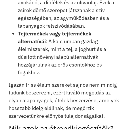
avokádó, a diófélék és az olívaolaj. Ezek a
zsírok döntő szerepet játszanak a szív
egészségében, az agyműködésben és a
tápanyagok felszívódásában.
Tejtermékek vagy tejtermékek
alternatívái
: A kalciumban gazdag
élelmiszerek, mint a tej, a joghurt és a
dúsított növényi alapú alternatívák
hozzájárulnak az erős csontokhoz és
fogakhoz.
Igazán friss élelmiszereket sajnos nem mindig
tudunk beszerezni, ezért kiváló megoldás az
olyan alapanyagok, ételek beszerzése, amelyek
hosszabb ideig elállnak, de megőrzik
szervezetünkre előnyös tulajdonságaikat.
Mik azok az étrendkiegészítők?