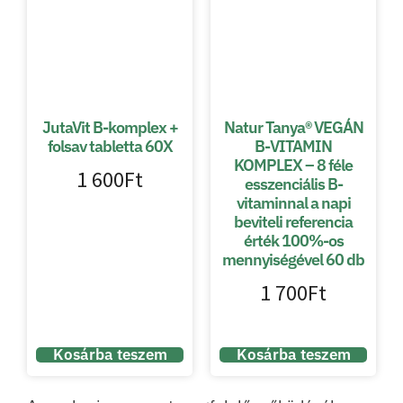
JutaVit B-komplex +
Natur Tanya® VEGÁN
folsav tabletta 60X
B-VITAMIN
KOMPLEX – 8 féle
1 600
Ft
esszenciális B-
vitaminnal a napi
beviteli referencia
érték 100%-os
mennyiségével 60 db
1 700
Ft
Kosárba teszem
Kosárba teszem