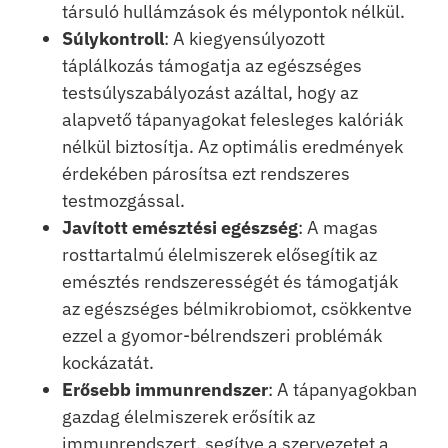
társuló hullámzások és mélypontok nélkül.
Súlykontroll
: A kiegyensúlyozott
táplálkozás támogatja az egészséges
testsúlyszabályozást azáltal, hogy az
alapvető tápanyagokat felesleges kalóriák
nélkül biztosítja. Az optimális eredmények
érdekében párosítsa ezt rendszeres
testmozgással.
Javított emésztési egészség
: A magas
rosttartalmú élelmiszerek elősegítik az
emésztés rendszerességét és támogatják
az egészséges bélmikrobiomot, csökkentve
ezzel a gyomor-bélrendszeri problémák
kockázatát.
Erősebb immunrendszer
: A tápanyagokban
gazdag élelmiszerek erősítik az
immunrendszert, segítve a szervezetet a