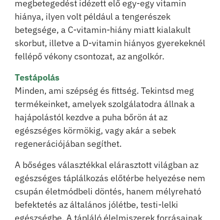
megbetegedést idézett elő egy-egy vitamin
hiánya, ilyen volt például a tengerészek
betegsége, a C-vitamin-hiány miatt kialakult
skorbut, illetve a D-vitamin hiányos gyerekeknél
fellépő vékony csontozat, az angolkór.
Testápolás
Minden, ami szépség és fittség. Tekintsd meg
termékeinket, amelyek szolgálatodra állnak a
hajápolástól kezdve a puha bőrön át az
egészséges körmökig, vagy akár a sebek
regenerációjában segíthet.
A bőséges választékkal elárasztott világban az
egészséges táplálkozás előtérbe helyezése nem
csupán életmódbeli döntés, hanem mélyreható
befektetés az általános jólétbe, testi-lelki
egészségbe. A tápláló élelmiszerek forrásainak