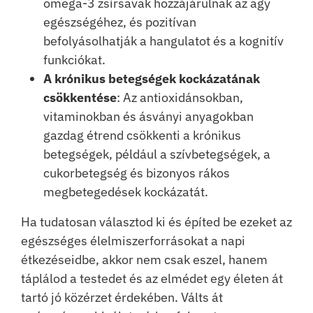
omega-3 zsírsavak hozzájárulnak az agy
egészségéhez, és pozitívan
befolyásolhatják a hangulatot és a kognitív
funkciókat.
A krónikus betegségek kockázatának
csökkentése
: Az antioxidánsokban,
vitaminokban és ásványi anyagokban
gazdag étrend csökkenti a krónikus
betegségek, például a szívbetegségek, a
cukorbetegség és bizonyos rákos
megbetegedések kockázatát.
Ha tudatosan választod ki és építed be ezeket az
egészséges élelmiszerforrásokat a napi
étkezéseidbe, akkor nem csak eszel, hanem
táplálod a testedet és az elmédet egy életen át
tartó jó közérzet érdekében. Válts át