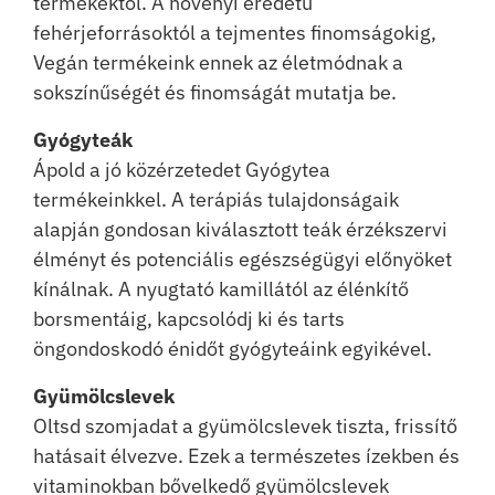
termékektől. A növényi eredetű
fehérjeforrásoktól a tejmentes finomságokig,
Vegán termékeink ennek az életmódnak a
sokszínűségét és finomságát mutatja be.
Gyógyteák
Ápold a jó közérzetedet Gyógytea
termékeinkkel. A terápiás tulajdonságaik
alapján gondosan kiválasztott teák érzékszervi
élményt és potenciális egészségügyi előnyöket
kínálnak. A nyugtató kamillától az élénkítő
borsmentáig, kapcsolódj ki és tarts
öngondoskodó énidőt gyógyteáink egyikével.
Gyümölcslevek
Oltsd szomjadat a gyümölcslevek tiszta, frissítő
hatásait élvezve. Ezek a természetes ízekben és
vitaminokban bővelkedő gyümölcslevek