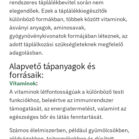
rendszeres táplálékbevitel során nem
elegendőek. Ezek a táplálékkiegészítők
különböző formákban, többek között vitaminok,
ásványi anyagok, aminosavak,
gyógynövénykivonatok formájában léteznek, az
adott táplálkozási szükségleteknek megfelelő
adagolásban.
Alapvető tápanyagok és
forrásaik:
Vitaminok
:
A vitaminok létfontosságúak a különböző testi
funkciókhoz, beleértve az immunrendszer
támogatását, az energiatermelést, valamint az
egészséges bőr és látás fenntartását.
Számos élelmiszerben, például gyümölcsökben,
zöldségekben, tejtermékekben és dúsított