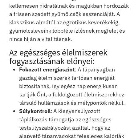
kellemesen hidratálnak és magukban hordozzák
a frissen szedett gyümölcsök esszenciáját. A
klasszikus almától az egzotikus keverékekig,
gyümölcsleveink többféle ízlésnek megfelel és
nincs híján a vitalitásnak.
Az egészséges élelmiszerek
fogyasztásának előnyei:
Fokozott energiaszint
: A tápanyagban
gazdag élelmiszerek tartósan energiát
biztosítanak, így egész nap energikusan
tartják Önt, a feldolgozott élelmiszerekhez
társuló hullámzások és mélypontok nélkül.
Súlykontroll
: A kiegyensúlyozott
táplálkozás támogatja az egészséges
testsúlyszabályozást azáltal, hogy az
alapvető tápanyagokat felesleges kalóriák