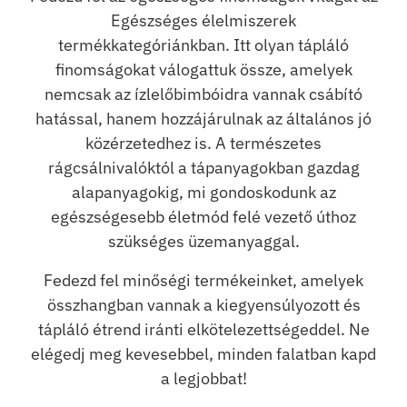
Egészséges élelmiszerek
termékkategóriánkban. Itt olyan tápláló
finomságokat válogattuk össze, amelyek
nemcsak az ízlelőbimbóidra vannak csábító
hatással, hanem hozzájárulnak az általános jó
közérzetedhez is. A természetes
rágcsálnivalóktól a tápanyagokban gazdag
alapanyagokig, mi gondoskodunk az
egészségesebb életmód felé vezető úthoz
szükséges üzemanyaggal.
Fedezd fel minőségi termékeinket, amelyek
összhangban vannak a kiegyensúlyozott és
tápláló étrend iránti elkötelezettségeddel. Ne
elégedj meg kevesebbel, minden falatban kapd
a legjobbat!