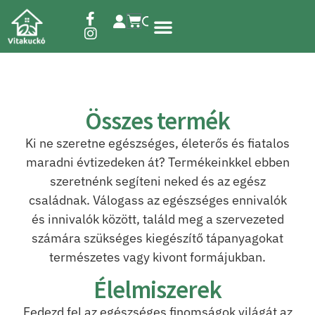
Étrend-kiegészítők
Összes termék
Ki ne szeretne egészséges, életerős és fiatalos
maradni évtizedeken át? Termékeinkkel ebben
szeretnénk segíteni neked és az egész
családnak. Válogass az egészséges ennivalók
és innivalók között, találd meg a szervezeted
számára szükséges kiegészítő tápanyagokat
természetes vagy kivont formájukban.
Élelmiszerek
Fedezd fel az egészséges finomságok világát az