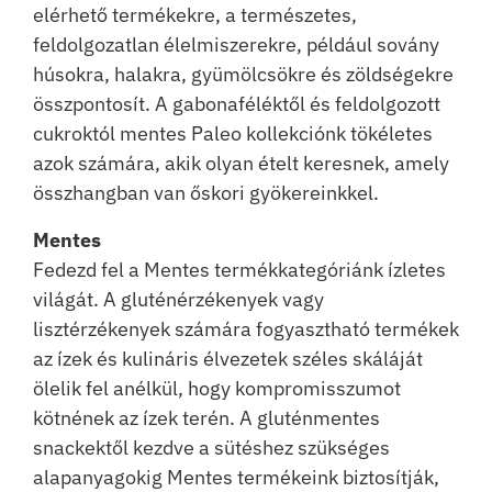
elérhető termékekre, a természetes,
feldolgozatlan élelmiszerekre, például sovány
húsokra, halakra, gyümölcsökre és zöldségekre
összpontosít. A gabonaféléktől és feldolgozott
cukroktól mentes Paleo kollekciónk tökéletes
azok számára, akik olyan ételt keresnek, amely
összhangban van őskori gyökereinkkel.
Mentes
Fedezd fel a Mentes termékkategóriánk ízletes
világát. A gluténérzékenyek vagy
lisztérzékenyek számára fogyasztható termékek
az ízek és kulináris élvezetek széles skáláját
ölelik fel anélkül, hogy kompromisszumot
kötnének az ízek terén. A gluténmentes
snackektől kezdve a sütéshez szükséges
alapanyagokig Mentes termékeink biztosítják,