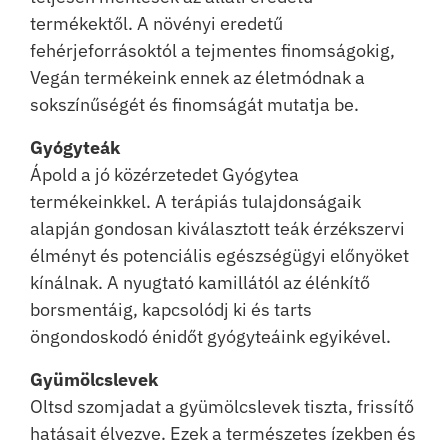
termékektől. A növényi eredetű
fehérjeforrásoktól a tejmentes finomságokig,
Vegán termékeink ennek az életmódnak a
sokszínűségét és finomságát mutatja be.
Gyógyteák
Ápold a jó közérzetedet Gyógytea
termékeinkkel. A terápiás tulajdonságaik
alapján gondosan kiválasztott teák érzékszervi
élményt és potenciális egészségügyi előnyöket
kínálnak. A nyugtató kamillától az élénkítő
borsmentáig, kapcsolódj ki és tarts
öngondoskodó énidőt gyógyteáink egyikével.
Gyümölcslevek
Oltsd szomjadat a gyümölcslevek tiszta, frissítő
hatásait élvezve. Ezek a természetes ízekben és