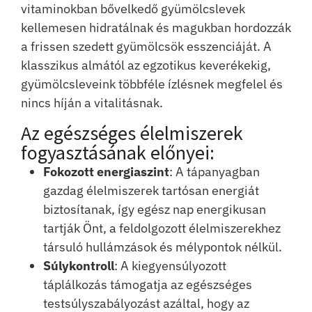
vitaminokban bővelkedő gyümölcslevek
kellemesen hidratálnak és magukban hordozzák
a frissen szedett gyümölcsök esszenciáját. A
klasszikus almától az egzotikus keverékekig,
gyümölcsleveink többféle ízlésnek megfelel és
nincs híján a vitalitásnak.
Az egészséges élelmiszerek
fogyasztásának előnyei:
Fokozott energiaszint
: A tápanyagban
gazdag élelmiszerek tartósan energiát
biztosítanak, így egész nap energikusan
tartják Önt, a feldolgozott élelmiszerekhez
társuló hullámzások és mélypontok nélkül.
Súlykontroll
: A kiegyensúlyozott
táplálkozás támogatja az egészséges
testsúlyszabályozást azáltal, hogy az