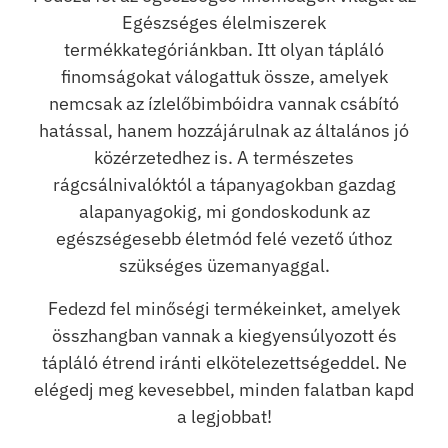
Egészséges élelmiszerek
termékkategóriánkban. Itt olyan tápláló
finomságokat válogattuk össze, amelyek
nemcsak az ízlelőbimbóidra vannak csábító
hatással, hanem hozzájárulnak az általános jó
közérzetedhez is. A természetes
rágcsálnivalóktól a tápanyagokban gazdag
alapanyagokig, mi gondoskodunk az
egészségesebb életmód felé vezető úthoz
szükséges üzemanyaggal.
Fedezd fel minőségi termékeinket, amelyek
összhangban vannak a kiegyensúlyozott és
tápláló étrend iránti elkötelezettségeddel. Ne
elégedj meg kevesebbel, minden falatban kapd
a legjobbat!