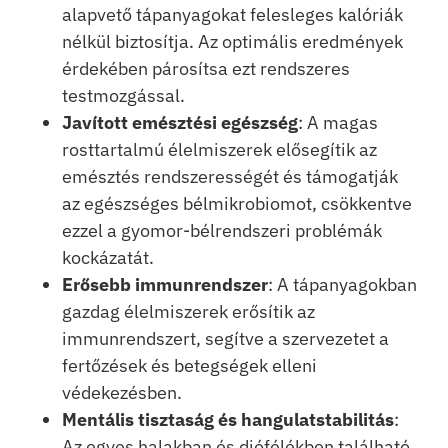
alapvető tápanyagokat felesleges kalóriák
nélkül biztosítja. Az optimális eredmények
érdekében párosítsa ezt rendszeres
testmozgással.
Javított emésztési egészség
: A magas
rosttartalmú élelmiszerek elősegítik az
emésztés rendszerességét és támogatják
az egészséges bélmikrobiomot, csökkentve
ezzel a gyomor-bélrendszeri problémák
kockázatát.
Erősebb immunrendszer
: A tápanyagokban
gazdag élelmiszerek erősítik az
immunrendszert, segítve a szervezetet a
fertőzések és betegségek elleni
védekezésben.
Mentális tisztaság és hangulatstabilitás
:
Az egyes halakban és diófélékben található