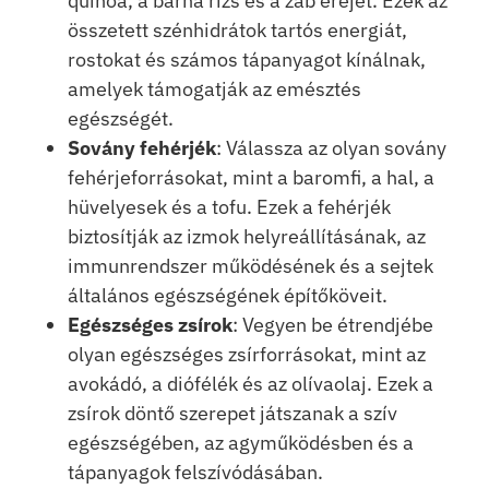
quinoa, a barna rizs és a zab erejét. Ezek az
összetett szénhidrátok tartós energiát,
rostokat és számos tápanyagot kínálnak,
amelyek támogatják az emésztés
egészségét.
Sovány fehérjék
: Válassza az olyan sovány
fehérjeforrásokat, mint a baromfi, a hal, a
hüvelyesek és a tofu. Ezek a fehérjék
biztosítják az izmok helyreállításának, az
immunrendszer működésének és a sejtek
általános egészségének építőköveit.
Egészséges zsírok
: Vegyen be étrendjébe
olyan egészséges zsírforrásokat, mint az
avokádó, a diófélék és az olívaolaj. Ezek a
zsírok döntő szerepet játszanak a szív
egészségében, az agyműködésben és a
tápanyagok felszívódásában.