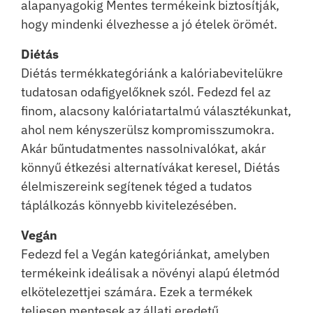
alapanyagokig Mentes termékeink biztosítják,
hogy mindenki élvezhesse a jó ételek örömét.
Diétás
Diétás termékkategóriánk a kalóriabevitelükre
tudatosan odafigyelőknek szól. Fedezd fel az
finom, alacsony kalóriatartalmú választékunkat,
ahol nem kényszerülsz kompromisszumokra.
Akár bűntudatmentes nassolnivalókat, akár
könnyű étkezési alternatívákat keresel, Diétás
élelmiszereink segítenek téged a tudatos
táplálkozás könnyebb kivitelezésében.
Vegán
Fedezd fel a Vegán kategóriánkat, amelyben
termékeink ideálisak a növényi alapú életmód
elkötelezettjei számára. Ezek a termékek
teljesen mentesek az állati eredetű