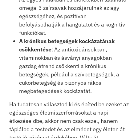
omega-3 zsírsavak hozzájárulnak az agy
egészségéhez, és pozitívan
befolyásolhatják a hangulatot és a kognitív
funkciókat.
A krónikus betegségek kockázatának
csökkentése
: Az antioxidánsokban,
vitaminokban és ásványi anyagokban
gazdag étrend csökkenti a krónikus
betegségek, például a szívbetegségek, a
cukorbetegség és bizonyos rákos
megbetegedések kockázatát.
Ha tudatosan választod ki és építed be ezeket az
egészséges élelmiszerforrásokat a napi
étkezéseidbe, akkor nem csak eszel, hanem
táplálod a testedet és az elmédet egy életen át
tartó jó közérzet érdekében. Válts át