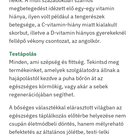
nekik. A múlt századokban számos
megbetegedést idézett elő egy-egy vitamin
hiánya, ilyen volt például a tengerészek
betegsége, a C-vitamin-hiány miatt kialakult
skorbut, illetve a D-vitamin hiányos gyerekeknél
fellépő vékony csontozat, az angolkór.
Testápolás
Minden, ami szépség és fittség. Tekintsd meg
termékeinket, amelyek szolgálatodra állnak a
hajápolástól kezdve a puha bőrön át az
egészséges körmökig, vagy akár a sebek
regenerációjában segíthet.
A bőséges választékkal elárasztott világban az
egészséges táplálkozás előtérbe helyezése nem
csupán életmódbeli döntés, hanem mélyreható
befektetés az általános jólétbe, testi-lelki