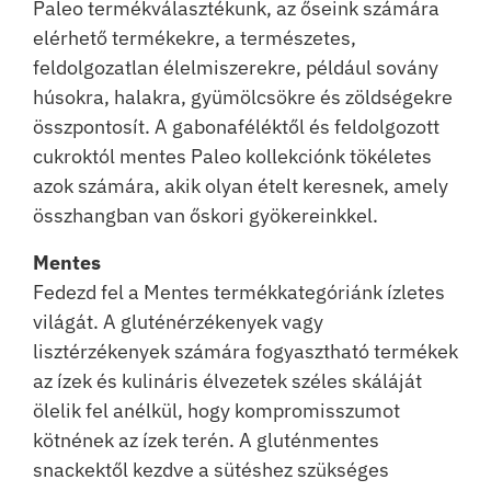
Paleo termékválasztékunk, az őseink számára
elérhető termékekre, a természetes,
feldolgozatlan élelmiszerekre, például sovány
húsokra, halakra, gyümölcsökre és zöldségekre
összpontosít. A gabonaféléktől és feldolgozott
cukroktól mentes Paleo kollekciónk tökéletes
azok számára, akik olyan ételt keresnek, amely
összhangban van őskori gyökereinkkel.
Mentes
Fedezd fel a Mentes termékkategóriánk ízletes
világát. A gluténérzékenyek vagy
lisztérzékenyek számára fogyasztható termékek
az ízek és kulináris élvezetek széles skáláját
ölelik fel anélkül, hogy kompromisszumot
kötnének az ízek terén. A gluténmentes
snackektől kezdve a sütéshez szükséges