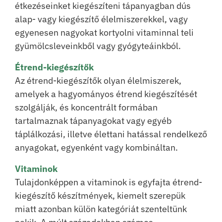
étkezéseinket kiegészíteni tápanyagban dús
alap- vagy kiegészítő élelmiszerekkel, vagy
egyenesen nagyokat kortyolni vitaminnal teli
gyümölcsleveinkből vagy gyógyteáinkból.
Étrend-kiegészítők
Az étrend-kiegészítők olyan élelmiszerek,
amelyek a hagyományos étrend kiegészítését
szolgálják, és koncentrált formában
tartalmaznak tápanyagokat vagy egyéb
táplálkozási, illetve élettani hatással rendelkező
anyagokat, egyenként vagy kombináltan.
Vitaminok
Tulajdonképpen a vitaminok is egyfajta étrend-
kiegészítő készítmények, kiemelt szerepük
miatt azonban külön kategóriát szenteltünk