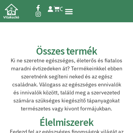
Étrend-kiegészítők
Összes termék
Ki ne szeretne egészséges, életerős és fiatalos
maradni évtizedeken át? Termékeinkkel ebben
szeretnénk segíteni neked és az egész
családnak. Válogass az egészséges ennivalók
és innivalók között, találd meg a szervezeted
számára szükséges kiegészítő tápanyagokat
természetes vagy kivont formájukban.
Élelmiszerek
Fedezd fel az egészséges finomságok világát az