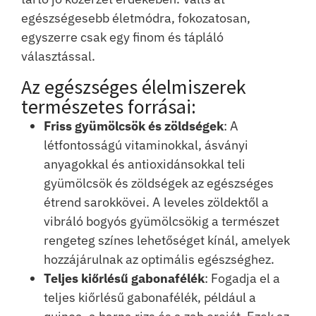
egészségesebb életmódra, fokozatosan,
egyszerre csak egy finom és tápláló
választással.
Az egészséges élelmiszerek
természetes forrásai:
Friss gyümölcsök és zöldségek
: A
létfontosságú vitaminokkal, ásványi
anyagokkal és antioxidánsokkal teli
gyümölcsök és zöldségek az egészséges
étrend sarokkövei. A leveles zöldektől a
vibráló bogyós gyümölcsökig a természet
rengeteg színes lehetőséget kínál, amelyek
hozzájárulnak az optimális egészséghez.
Teljes kiőrlésű gabonafélék
: Fogadja el a
teljes kiőrlésű gabonafélék, például a