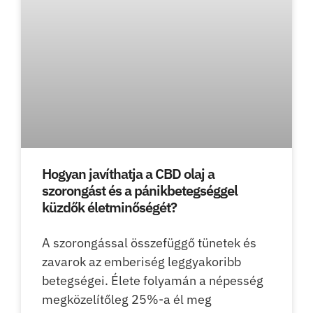
Hogyan javíthatja a CBD olaj a
szorongást és a pánikbetegséggel
küzdők életminőségét?
A szorongással összefüggő tünetek és
zavarok az emberiség leggyakoribb
betegségei. Élete folyamán a népesség
megközelítőleg 25%-a él meg