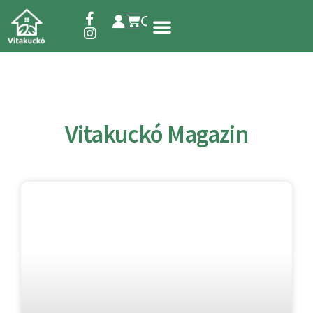
Étrend-kiegészítők
Vitakuckó Magazin