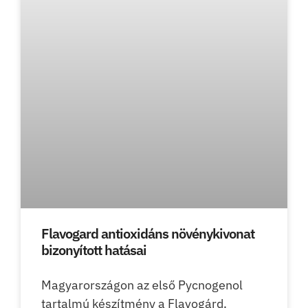
Flavogard antioxidáns növénykivonat
bizonyított hatásai
Magyarországon az első Pycnogenol
tartalmú készítmény a Flavogárd.