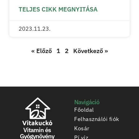
TELJES CIKK MEGNYITÁSA
2023.11.23.
« Előző
1
2
Következő »
Navigáció
Főoldal
Felhasználói fiók
Kosár
Vitamin és
Gyógynövény
Pí víz