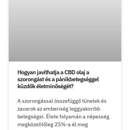
Hogyan javíthatja a CBD olaj a
szorongást és a pánikbetegséggel
küzdők életminőségét?
A szorongással összefüggő tünetek és
zavarok az emberiség leggyakoribb
betegségei. Élete folyamán a népesség
megközelítőleg 25%-a él meg