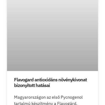
Flavogard antioxidáns növénykivonat
bizonyított hatásai
Magyarországon az első Pycnogenol
tartalmú készítmény a Flavogárd.