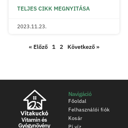
TELJES CIKK MEGNYITÁSA
2023.11.23.
« Előző
1
2
Következő »
Navigáció
Főoldal
Felhasználói fiók
Kosár
Vitamin és
Gyógynövény
Pí víz