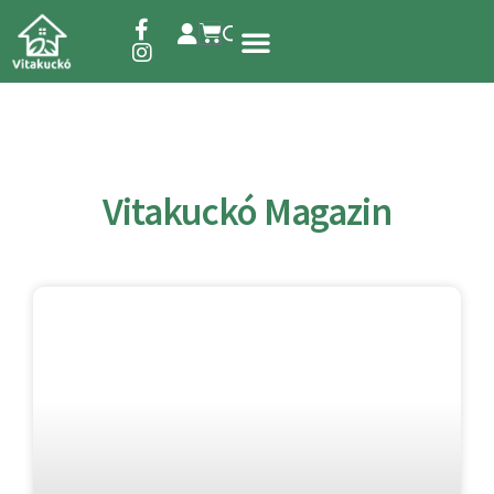
Étrend-kiegészítők
Vitakuckó Magazin