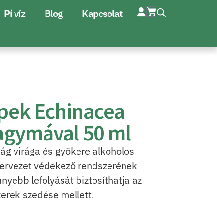
Pí víz
Blog
Kapcsolat
ppek Echinacea
agymával 50 ml
ág virága és gyökere alkoholos
szervezet védekező rendszerének
yebb lefolyását biztosíthatja az
szerek szedése mellett.