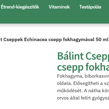
Étrend-kiegészítők
Vitaminok
Testápolás
nt Cseppek Echinacea csepp fokhagymával 50 ml
Bálint Cse
csepp fokh
Fokhagyma, bíborkasvir
oldata. Elősegítheti a 
működését. A nátha könn
orvos által felírt gyógy