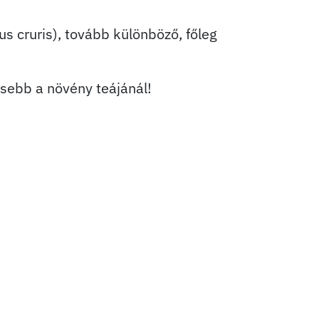
us cruris), tovább különböző, főleg
ősebb a növény teájánál!