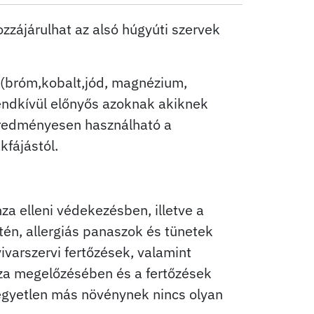
zzájárulhat az alsó húgyúti szervek
 (bróm,kobalt,jód, magnézium,
rendkívül előnyős azoknak akiknek
 Eredményesen használható a
kfájástól.
nza elleni védekezésben, illetve a
én, allergiás panaszok és tünetek
varszervi fertőzések, valamint
za megelőzésében és a fertőzések
egyetlen más növénynek nincs olyan