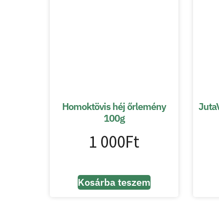
Homoktövis héj őrlemény
JutaV
100g
1 000
Ft
Kosárba teszem