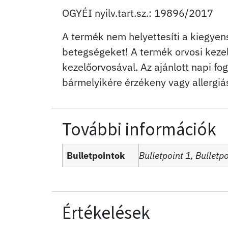
OGYÉI nyilv.tart.sz.: 19896/2017
A termék nem helyettesíti a kiegyen
betegségeket! A termék orvosi keze
kezelőorvosával. Az ajánlott napi fo
bármelyikére érzékeny vagy allergiá
További információk
Bulletpointok
Bulletpoint 1, Bulletpo
Értékelések