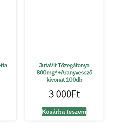
tta
JutaVit Tőzegáfonya
800mg*+Aranyvessző
kivonat 100db
3 000
Ft
Kosárba teszem