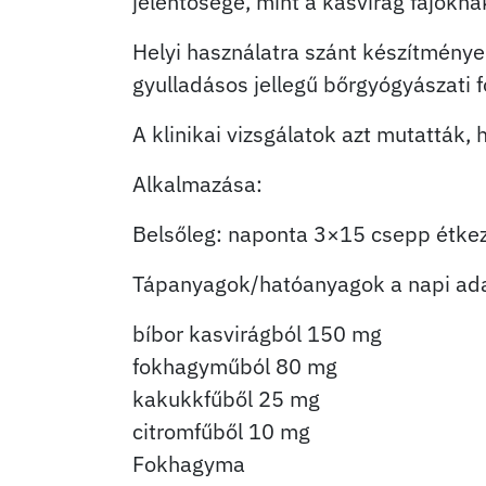
jelentősége, mint a kasvirág fajokna
Helyi használatra szánt készítményei
gyulladásos jellegű bőrgyógyászati 
A klinikai vizsgálatok azt mutatták,
Alkalmazása:
Belsőleg: naponta 3×15 csepp étkezé
Tápanyagok/hatóanyagok a napi ad
bíbor kasvirágból 150 mg
fokhagyműból 80 mg
kakukkfűből 25 mg
citromfűből 10 mg
Fokhagyma