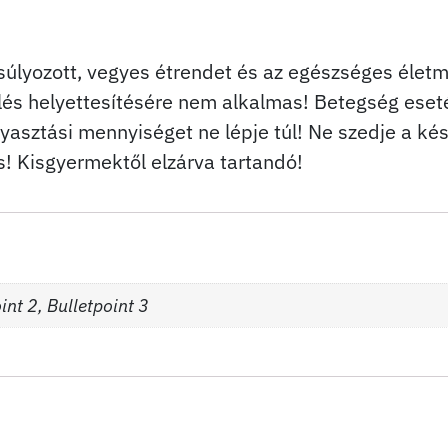
súlyozott, vegyes étrendet és az egészséges élet
lés helyettesítésére nem alkalmas! Betegség eset
gyasztási mennyiséget ne lépje túl! Ne szedje a ké
s! Kisgyermektől elzárva tartandó!
int 2, Bulletpoint 3