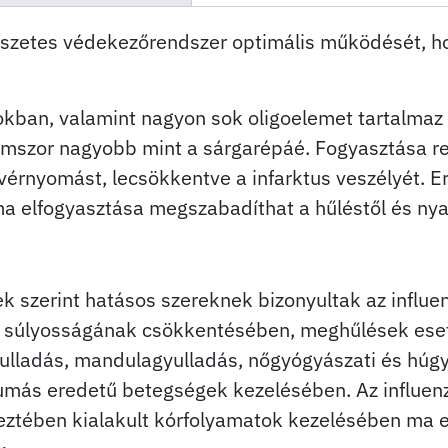
észetes védekezőrendszer optimális működését, ho
kban, valamint nagyon sok oligoelemet tartalmaz
áromszor nagyobb mint a sárgarépáé. Fogyasztása 
 a vérnyomást, lecsökkentve a infarktus veszélyét.
ma elfogyasztása megszabadíthat a hűléstől és nya
ek szerint hatásos szereknek bizonyultak az influe
k súlyosságának csökkentésében, meghűlések eset
ulladás, mandulagyulladás, nőgyógyászati és húgyi
umás eredetű betegségek kezelésében. Az influen
keztében kialakult kórfolyamatok kezelésében ma 