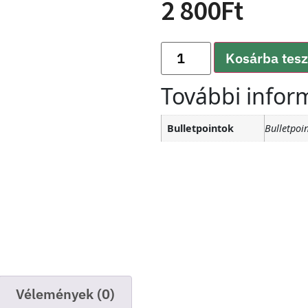
2 800
Ft
Kosárba tes
További infor
Bulletpointok
Bulletpoin
Vélemények (0)