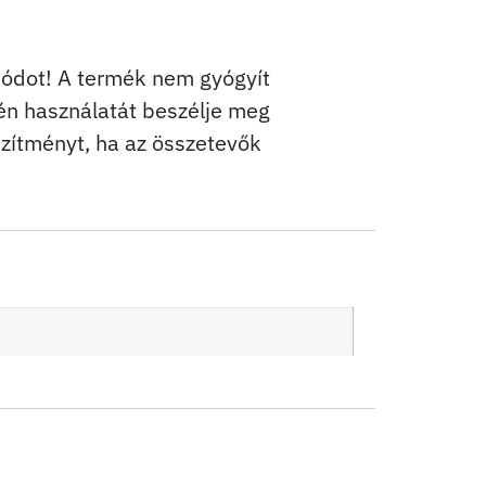
módot! A termék nem gyógyít
én használatát beszélje meg
szítményt, ha az összetevők