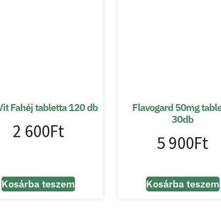
it Fahéj tabletta 120 db
Flavogard 50mg table
30db
2 600
Ft
5 900
Ft
Kosárba teszem
Kosárba teszem