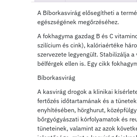
A Bíborkasvirág elősegítheti a term
egészségének megőrzéséhez.
A fokhagyma gazdag B és C vitamino
szilícium és cink), kalóriaértéke h
szervezete legyengült. Stabilizálja
bélférgek ellen is. Egy cikk fokhagy
Bíborkasvirág
A kasvirág drogok a klinikai kísérlet
fertőzés időtartamának és a tünete
enyhítésében, hörghurut, középfülgy
bőrgyógyászati kórfolyamatok és re
tüneteinek, valamint az azok követ