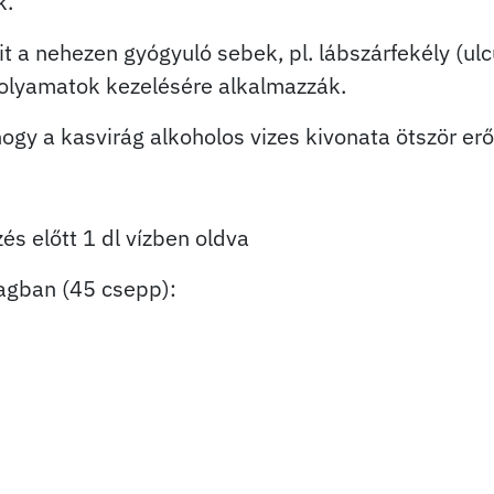
k.
t a nehezen gyógyuló sebek, pl. lábszárfekély (ulc
folyamatok kezelésére alkalmazzák.
 hogy a kasvirág alkoholos vizes kivonata ötször er
s előtt 1 dl vízben oldva
agban (45 csepp):