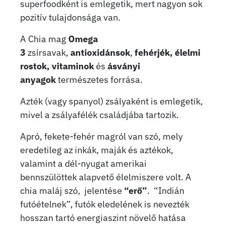
superfoodként is emlegetik, mert nagyon sok
pozitív tulajdonsága van.
A Chia mag
Omega
3
zsírsavak,
antioxidánsok
,
fehérjék,
élelmi
rostok, vitaminok
és
ásványi
anyagok
természetes forrása.
Azték (vagy spanyol) zsályaként is emlegetik,
mivel a zsályafélék családjába tartozik.
Apró, fekete-fehér magról van szó, mely
eredetileg az inkák, maják és aztékok,
valamint a dél-nyugat amerikai
bennszülöttek alapvető élelmiszere volt. A
chia maláj szó, jelentése
“erő”
. “Indián
futóételnek”, futók eledelének is nevezték
hosszan tartó energiaszint növelő hatása