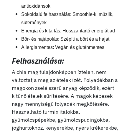
antioxidánsok
Sokoldalú felhasználás:
Smoothie-k, müzlik,
sütemények
Energia és kitartás:
Hosszantartó energiát ad
Bőr- és hajápolás:
Szépíti a bőrt és a hajat
Allergiamentes:
Vegán és gluténmentes
Felhasználása:
A chia mag tulajdonképpen íztelen, nem
változtatja meg az ételek ízét. Folyadékban a
magokon zselé szerű anyag képződik, ezért
kitűnő ételek sűrítésére. A magok képesek
nagy mennyiségű folyadék megkötésére.
Használható turmix italokba,
gyümölcspépekbe, gyümölcspudingokba,
joghurtokhoz, kenyerekbe, nyers krékerekbe,