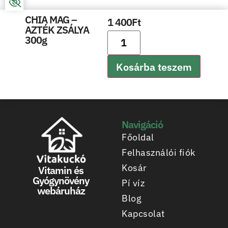
CHIA MAG –
1 400
Ft
AZTÉK ZSÁLYA
300g
Kosárba teszem
Navigáció
Főoldal
Felhasználói fiók
Kosár
Vitamin és
Gyógynövény
Pí víz
webáruház
Blog
Kapcsolat