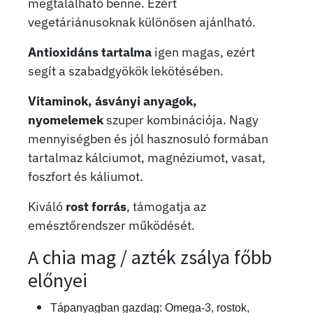
megtalálható benne. Ezért
vegetáriánusoknak különösen ajánlható.
Antioxidáns tartalma
igen magas, ezért
segít a szabadgyökök lekötésében.
Vitaminok, ásványi anyagok,
nyomelemek
szuper kombinációja. Nagy
mennyiségben és jól hasznosuló formában
tartalmaz kálciumot, magnéziumot, vasat,
foszfort és káliumot.
Kiváló
rost forrás
, támogatja az
emésztőrendszer működését.
A chia mag / azték zsálya főbb
előnyei
Tápanyagban gazdag:
Omega-3, rostok,