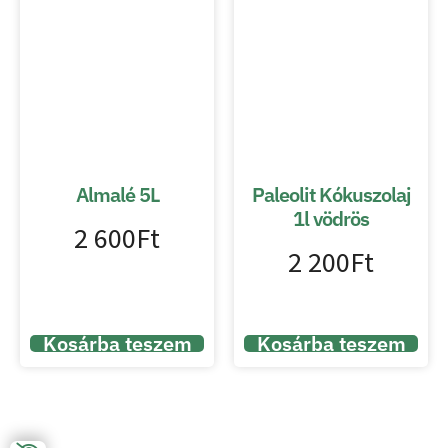
Almalé 5L
Paleolit Kókuszolaj
1l vödrös
2 600
Ft
2 200
Ft
Kosárba teszem
Kosárba teszem