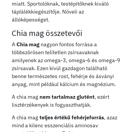
miatt. Sportolóknak, testépítőknek kiváló
táplálékkiegészítője. Növeli az
állóképességet.
Chia mag összetevői
A
Chia mag
nagyon fontos forrása a
többszörösen telítetlen zsírsavaknak
amilyenek az omega-3, omega-6 és omega-9
zsírsavak. Ezen kívül gazdagon található
benne természetes rost, fehérje és ásványi
anyag, mint például kálcium és magnézium.
A chia mag
nem tartalmaz glutént
, ezért
lisztérzékenyek is fogyaszthatják.
A chia mag
teljes értékű fehérjeforrás
, azaz
mind a kilenc esszenciális aminosav