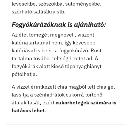
levesekbe, szószokba, süteményekbe,
szórható salátákra stb.
Fogyókúrázóknak is ajánlható:
Az étel tömegét megnöveli, viszont
kalóriatartalmát nem, így kevesebb
kalóriával is beéri a fogyókúrázó. Rost
tartalma további teltségérzetet ad. A
fogyókúrák alatt kieső tápanyaghiányt
pótolhatja.
A vízzel érintkezett chia magból lett chia gél
lassítja a szénhidrátok cukorrá történő
átalakítását, ezért
cukorbetegek számára is
hatásos lehet
.