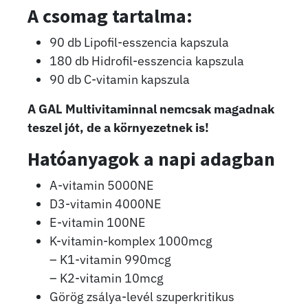
A csomag tartalma:
90 db Lipofil-esszencia kapszula
180 db Hidrofil-esszencia kapszula
90 db C-vitamin kapszula
A GAL Multivitaminnal nemcsak magadnak
teszel jót, de a környezetnek is!
Hatóanyagok a napi adagban
A-vitamin 5000NE
D3-vitamin 4000NE
E-vitamin 100NE
K-vitamin-komplex 1000mcg
– K1-vitamin 990mcg
– K2-vitamin 10mcg
Görög zsálya-levél szuperkritikus