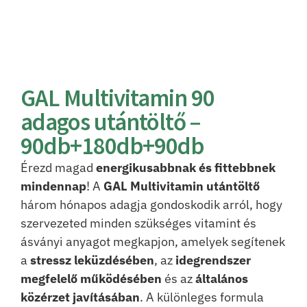
GAL Multivitamin 90
adagos utántöltő –
90db+180db+90db
Érezd magad
energikusabbnak és fittebbnek
mindennap
! A
GAL Multivitamin utántöltő
három hónapos adagja gondoskodik arról, hogy
szervezeted minden szükséges vitamint és
ásványi anyagot megkapjon, amelyek segítenek
a
stressz leküzdésében
, az
idegrendszer
megfelelő működésében
és az
általános
közérzet javításában
. A különleges formula