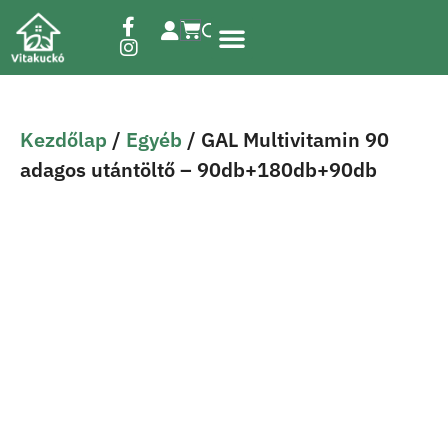
Étrend-kiegészítők
Kezdőlap
/
Egyéb
/ GAL Multivitamin 90
adagos utántöltő – 90db+180db+90db