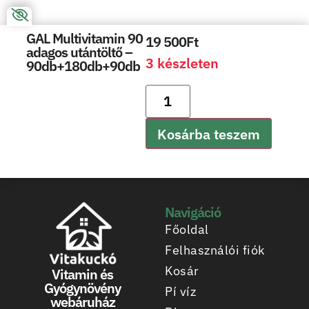
GAL Multivitamin 90
19 500
Ft
adagos utántöltő –
3 készleten
90db+180db+90db
Kosárba teszem
Navigáció
Főoldal
Felhasználói fiók
Kosár
Vitamin és
Gyógynövény
Pí víz
webáruház