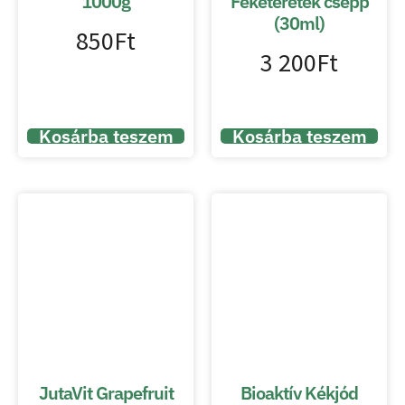
1000g
Feketeretek csepp
(30ml)
850
Ft
3 200
Ft
Kosárba teszem
Kosárba teszem
JutaVit Grapefruit
Bioaktív Kékjód