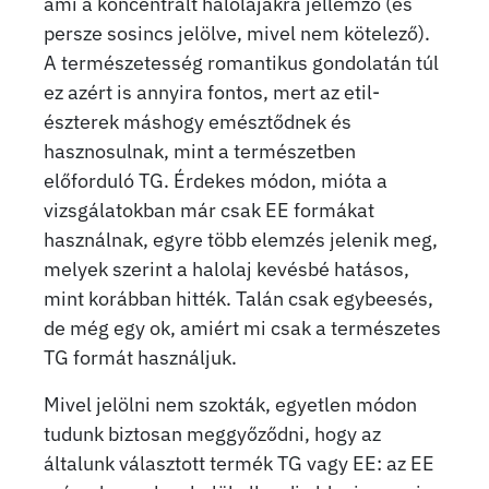
ami a koncentrált halolajakra jellemző (és
persze sosincs jelölve, mivel nem kötelező).
A természetesség romantikus gondolatán túl
ez azért is annyira fontos, mert az etil-
észterek máshogy emésztődnek és
hasznosulnak, mint a természetben
előforduló TG. Érdekes módon, mióta a
vizsgálatokban már csak EE formákat
használnak, egyre több elemzés jelenik meg,
melyek szerint a halolaj kevésbé hatásos,
mint korábban hitték. Talán csak egybeesés,
de még egy ok, amiért mi csak a természetes
TG formát használjuk.
Mivel jelölni nem szokták, egyetlen módon
tudunk biztosan meggyőződni, hogy az
általunk választott termék TG vagy EE: az EE