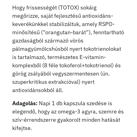
Hogy frissességét (TOTOX) sokáig
megőrizze, saját fejlesztésű antioxidáns-
keverékünkkel stabilizáltuk, amely RSPO-
minősítésű (“orangutan-barát”), fenntartható
gazdaságból származó vörös
pálmagyümölcshúsból nyert tokotrienolokat
is tartalmazó, természetes E-vitamin-
komplexből (8 féle tokoferol+tokotrienol) és
görög zsályából vegyszermentesen (ún.
szuperkritikus extrakcióval) nyert
antioxidánsokból áll.
Adagolás:
Napi 1 db kapszula szedése is
elegendő, hogy az omega-3 agyra, szemre és
szív-érrendszerre gyakorolt minden hatását
kifejtse.