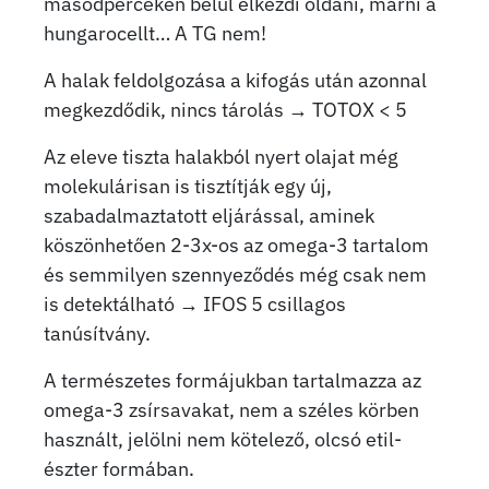
másodperceken belül elkezdi oldani, marni a
hungarocellt… A TG nem!
A halak feldolgozása a kifogás után azonnal
megkezdődik, nincs tárolás → TOTOX < 5
Az eleve tiszta halakból nyert olajat még
molekulárisan is tisztítják egy új,
szabadalmaztatott eljárással, aminek
köszönhetően 2-3x-os az omega-3 tartalom
és semmilyen szennyeződés még csak nem
is detektálható → IFOS 5 csillagos
tanúsítvány.
A természetes formájukban tartalmazza az
omega-3 zsírsavakat, nem a széles körben
használt, jelölni nem kötelező, olcsó etil-
észter formában.