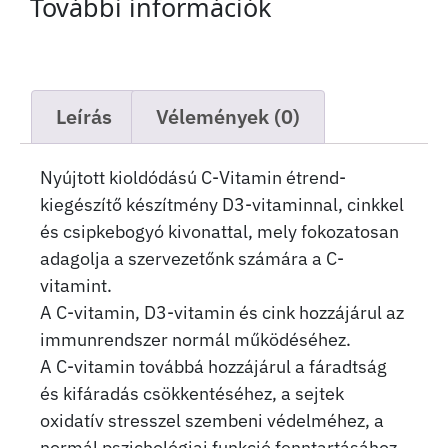
További információk
Leírás
Vélemények (0)
Nyújtott kioldódású C-Vitamin étrend-
kiegészítő készítmény D3-vitaminnal, cinkkel
és csipkebogyó kivonattal, mely fokozatosan
adagolja a szervezetőnk számára a C-
vitamint.
A C-vitamin, D3-vitamin és cink hozzájárul az
immunrendszer normál működéséhez.
A C-vitamin továbbá hozzájárul a fáradtság
és kifáradás csökkentéséhez, a sejtek
oxidatív stresszel szembeni védelméhez, a
normál pszichológiai funkció fenntartásához,