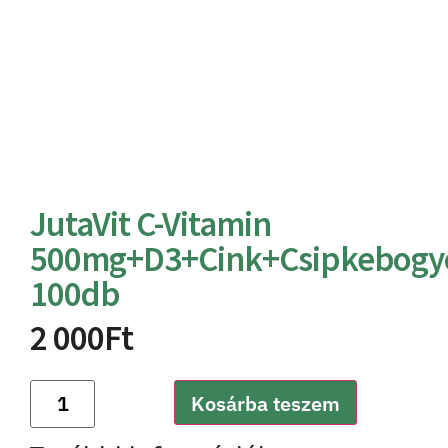
JutaVit C-Vitamin
500mg+D3+Cink+Csipkebogy
100db
2 000
Ft
Kosárba teszem