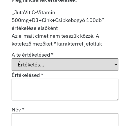
„JutaVit C-Vitamin
500mg+D3+Cink+Csipkebogyó 100db”
értékelése elsőként
Az e-mail címet nem tesszük közzé.
A
kötelező mezőket
*
karakterrel jelöltük
A te értékelésed
*
Értékelésed
*
Név
*