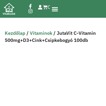
Étrend-kiegészítők
Kezdőlap
/
Vitaminok
/ JutaVit C-Vitamin
500mg+D3+Cink+Csipkebogyó 100db