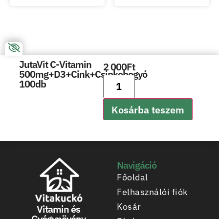
JutaVit C-Vitamin
2 000
Ft
500mg+D3+Cink+Csipkebogyó
100db
Kosárba teszem
Navigáció
Főoldal
Felhasználói fiók
Kosár
Vitamin és
Gyógynövény