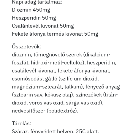
Napi adag tartalmaz:
Diozmin 450mg
Heszperidin 50mg
Csalánlevél kivonat 50mg
Fekete áfonya termés kivonat 50mg
Összetevők:
diozmin, tömegnövelő szerek (dikalcium-
foszfát, hidroxi-metil-cellulóz), heszperidin,
csalálevél kivonat, fekete áfonya kivonat,
csomósodást gátló (szilícium dioxid,
magnézium-sztearát, talkum), fényező anyag
(sztearin sav, kókusz olaj), színezékek (titán-
dioxid, vörös vas oxid, sárga vas oxid),
nedvesítőszer (polidextróz).
Tárolás:
Száraz, fényvédett helyen, 25C alatt.