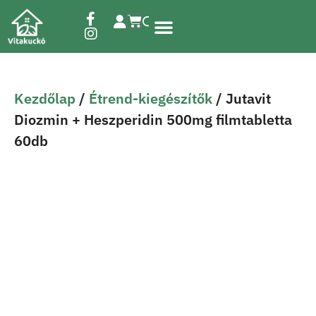
Étrend-kiegészítők
Kezdőlap
/
Étrend-kiegészítők
/ Jutavit
Diozmin + Heszperidin 500mg filmtabletta
60db