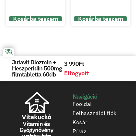
Kosárba teszem
Kosárba teszem
Jutavit Diozmin +
3 990
Ft
Heszperidin 500mg
Elfogyott
filmtabletta 60db
Navigáció
Főoldal
Felhasználói fiók
Kosár
Vitamin és
Gyógynövény
Pí víz
webáruház