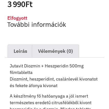
3 990
Ft
Elfogyott
További információk
Leírás
Vélemények (0)
Jutavit Diozmin + Heszperidin 500mg
filmtabletta
Diozmint, heszperidint, csalánlevél kivonatot
és fekete áfonya kivonat
A készítmény fő hatóanyaga a jól ismert
természetes eredetű citrusfélékből kivont