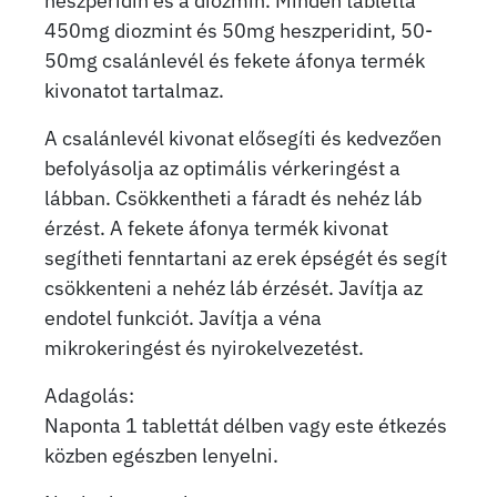
heszperidin és a diozmin. Minden tabletta
450mg diozmint és 50mg heszperidint, 50-
50mg csalánlevél és fekete áfonya termék
kivonatot tartalmaz.
A csalánlevél kivonat elősegíti és kedvezően
befolyásolja az optimális vérkeringést a
lábban. Csökkentheti a fáradt és nehéz láb
érzést. A fekete áfonya termék kivonat
segítheti fenntartani az erek épségét és segít
csökkenteni a nehéz láb érzését. Javítja az
endotel funkciót. Javítja a véna
mikrokeringést és nyirokelvezetést.
Adagolás:
Naponta 1 tablettát délben vagy este étkezés
közben egészben lenyelni.