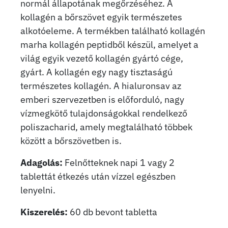
normál állapotának megőrzéséhez. A
kollagén a bőrszövet egyik természetes
alkotóeleme. A termékben található kollagén
marha kollagén peptidből készül, amelyet a
világ egyik vezető kollagén gyártó cége,
gyárt. A kollagén egy nagy tisztaságú
természetes kollagén. A hialuronsav az
emberi szervezetben is előforduló, nagy
vízmegkötő tulajdonságokkal rendelkező
poliszacharid, amely megtalálható többek
között a bőrszövetben is.
Adagolás:
Felnőtteknek napi 1 vagy 2
tablettát étkezés után vízzel egészben
lenyelni.
Kiszerelés:
60 db bevont tabletta