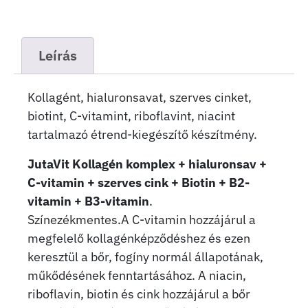
Leírás
Kollagént, hialuronsavat, szerves cinket,
biotint, C-vitamint, riboflavint, niacint
tartalmazó étrend-kiegészítő készítmény.
JutaVit Kollagén komplex + hialuronsav +
C-vitamin + szerves cink + Biotin + B2-
vitamin + B3-vitamin
.
Színezékmentes.A C-vitamin hozzájárul a
megfelelő kollagénképződéshez és ezen
keresztül a bőr, fogíny normál állapotának,
műkődésének fenntartásához. A niacin,
riboflavin, biotin és cink hozzájárul a bőr