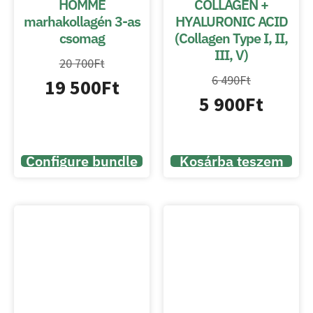
HOMME
COLLAGEN +
marhakollagén 3-as
HYALURONIC ACID
csomag
(Collagen Type I, II,
III, V)
20 700
Ft
6 490
Ft
19 500
Ft
5 900
Ft
Configure bundle
Kosárba teszem