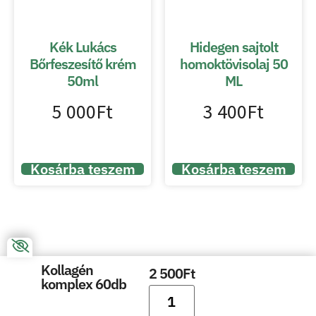
Kék Lukács
Hidegen sajtolt
Bőrfeszesítő krém
homoktövisolaj 50
50ml
ML
5 000
Ft
3 400
Ft
Kosárba teszem
Kosárba teszem
Kollagén
2 500
Ft
komplex 60db