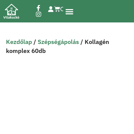
Étrend-kiegészítők
Kezdőlap
/
Szépségápolás
/ Kollagén
komplex 60db