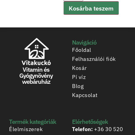
Kosárba teszem
Navigáció
Főoldal
Felhasználói fiók
Kosár
Vitamin és
Gyógynövény
Pí víz
webáruház
Blog
Kapcsolat
Termék kategóriák
Elérhetőségek
Élelmiszerek
Telefon:
+36 30 520