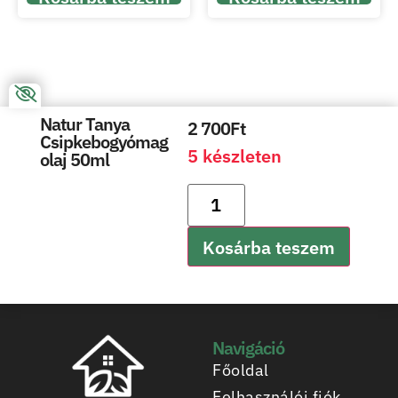
Natur Tanya
2 700
Ft
Csipkebogyómag
5 készleten
olaj 50ml
Kosárba teszem
Navigáció
Főoldal
Felhasználói fiók