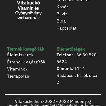
Kosár
Vitamin és
Gyógynövény
Pí víz
webáruház
Blog
Kapcsolat
Termék kategóriák
Elérhetőségek
Élelmiszerek
Telefon:
+36 30 520
5624
Étrend-kiegészítők
Címünk:
1114
Vitaminok
Budapest, Eszék utca
Testápolás
2
Vitakucko.hu © 2022 -
2023
Minden jog
fenntartva |
Adatkezelési tájékoztató
|
Általános