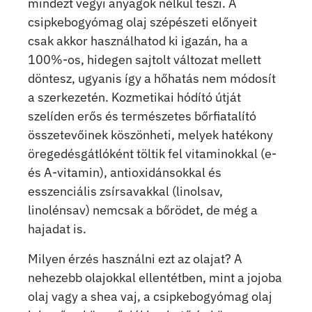
mindezt vegyi anyagok nélkül teszi. A
csipkebogyómag olaj szépészeti előnyeit
csak akkor használhatod ki igazán, ha a
100%-os, hidegen sajtolt változat mellett
döntesz, ugyanis így a hőhatás nem módosít
a szerkezetén. Kozmetikai hódító útját
szelíden erős és természetes bőrfiatalító
összetevőinek köszönheti, melyek hatékony
öregedésgátlóként töltik fel vitaminokkal (e-
és A-vitamin), antioxidánsokkal és
esszenciális zsírsavakkal (linolsav,
linolénsav) nemcsak a bőrödet, de még a
hajadat is.
Milyen érzés használni ezt az olajat? A
nehezebb olajokkal ellentétben, mint a jojoba
olaj vagy a shea vaj, a csipkebogyómag olaj