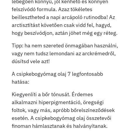
lebegően könnyű, jól kenhető és könnyen
felszívódó formula. Azaz tökéletes
beillesztheted a napi arcápoló rutinodba! Az
arctisztítást követően csak vidd fel, hagyd,
hogy beszívódjon, aztán jöhet még egy réteg.
Tipp: ha nem szereted önmagában használni,
vagy nem tudsz lemondani az arckrémedről,
dúsítsd vele azt!
A csipkebogyómag olaj 7 legfontosabb
hatása:
Kiegyenlíti a bőr tónusát. Érdemes
alkalmazni hiperpigmentáció, öregségi
foltok, vagy más, apróbb bőrelszíneződések
esetén. A csipkebogyómag olaj összetevői
finoman hámlasztanak és halványítanak.