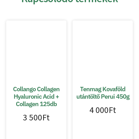
Collango Collagen
Tenmag Kovaföld
Hyaluronic Acid +
utántöltő Perui 450g
Collagen 125db
4 000
Ft
3 500
Ft