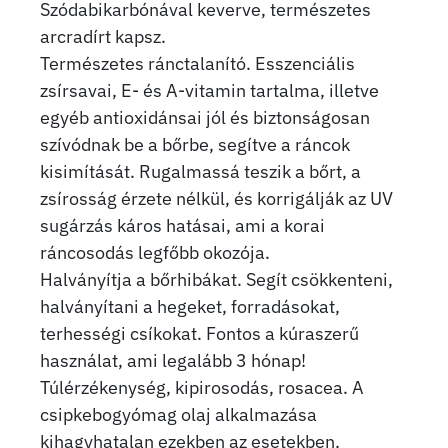
Szódabikarbónával keverve, természetes
arcradírt kapsz.
Természetes ránctalanító. Esszenciális
zsírsavai, E- és A-vitamin tartalma, illetve
egyéb antioxidánsai jól és biztonságosan
szívódnak be a bőrbe, segítve a ráncok
kisimítását. Rugalmassá teszik a bőrt, a
zsírosság érzete nélkül, és korrigálják az UV
sugárzás káros hatásai, ami a korai
ráncosodás legfőbb okozója.
Halványítja a bőrhibákat. Segít csökkenteni,
halványítani a hegeket, forradásokat,
terhességi csíkokat. Fontos a kúraszerű
használat, ami legalább 3 hónap!
Túlérzékenység, kipirosodás, rosacea. A
csipkebogyómag olaj alkalmazása
kihagyhatalan ezekben az esetekben,