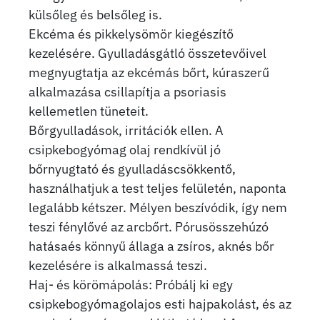
külsőleg és belsőleg is.
Ekcéma és pikkelysömör kiegészítő
kezelésére. Gyulladásgátló összetevőivel
megnyugtatja az ekcémás bőrt, kúraszerű
alkalmazása csillapítja a psoriasis
kellemetlen tüneteit.
Bőrgyulladások, irritációk ellen. A
csipkebogyómag olaj rendkívül jó
bőrnyugtató és gyulladáscsökkentő,
használhatjuk a test teljes felületén, naponta
legalább kétszer. Mélyen beszívódik, így nem
teszi fénylővé az arcbőrt. Pórusösszehúzó
hatásaés könnyű állaga a zsíros, aknés bőr
kezelésére is alkalmassá teszi.
Haj- és körömápolás: Próbálj ki egy
csipkebogyómagolajos esti hajpakolást, és az