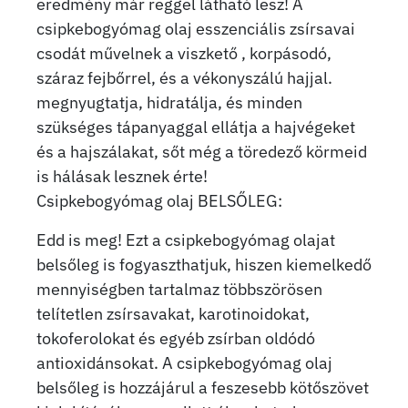
eredmény már reggel látható lesz! A
csipkebogyómag olaj esszenciális zsírsavai
csodát művelnek a viszkető , korpásodó,
száraz fejbőrrel, és a vékonyszálú hajjal.
megnyugtatja, hidratálja, és minden
szükséges tápanyaggal ellátja a hajvégeket
és a hajszálakat, sőt még a töredező körmeid
is hálásak lesznek érte!
Csipkebogyómag olaj BELSŐLEG:
Edd is meg! Ezt a csipkebogyómag olajat
belsőleg is fogyaszthatjuk, hiszen kiemelkedő
mennyiségben tartalmaz többszörösen
telítetlen zsírsavakat, karotinoidokat,
tokoferolokat és egyéb zsírban oldódó
antioxidánsokat. A csipkebogyómag olaj
belsőleg is hozzájárul a feszesebb kötőszövet