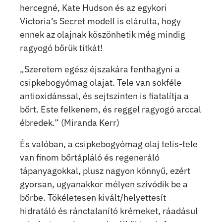
hercegné, Kate Hudson és az egykori
Victoria’s Secret modell is elárulta, hogy
ennek az olajnak köszönhetik még mindig
ragyogó bőrük titkát!
„Szeretem egész éjszakára fenthagyni a
csipkebogyómag olajat. Tele van sokféle
antioxidánssal, és sejtszinten is fiatalítja a
bőrt. Este felkenem, és reggel ragyogó arccal
ébredek.” (Miranda Kerr)
És valóban, a csipkebogyómag olaj telis-tele
van finom bőrtápláló és regeneráló
tápanyagokkal, plusz nagyon könnyű, ezért
gyorsan, ugyanakkor mélyen szívódik be a
bőrbe. Tökéletesen kivált/helyettesít
hidratáló és ránctalanító krémeket, ráadásul