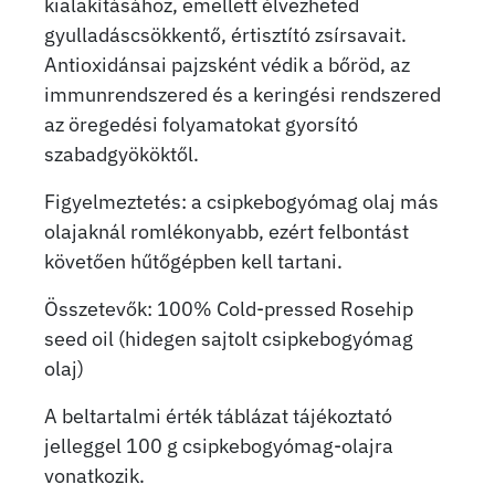
kialakításához, emellett élvezheted
gyulladáscsökkentő, értisztító zsírsavait.
Antioxidánsai pajzsként védik a bőröd, az
immunrendszered és a keringési rendszered
az öregedési folyamatokat gyorsító
szabadgyököktől.
Figyelmeztetés: a csipkebogyómag olaj más
olajaknál romlékonyabb, ezért felbontást
követően hűtőgépben kell tartani.
Összetevők: 100% Cold-pressed Rosehip
seed oil (hidegen sajtolt csipkebogyómag
olaj)
A beltartalmi érték táblázat tájékoztató
jelleggel 100 g csipkebogyómag-olajra
vonatkozik.