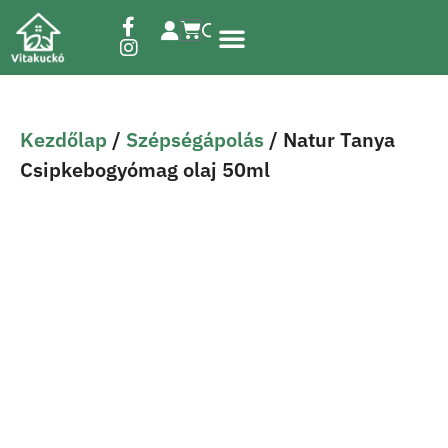
Étrend-kiegészítők
Kezdőlap
/
Szépségápolás
/ Natur Tanya
Csipkebogyómag olaj 50ml