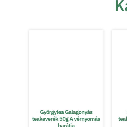
K
Györgytea Galagonyás
teakeverék 50g A vérnyomás
tea
barátja