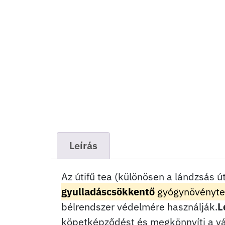
Leírás
Az útifű tea (különösen a lándzsás ú
gyulladáscsökkentő
gyógynövényt
bélrendszer védelmére használják.
L
köpetképződést és megkönnyíti a v