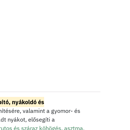
ító, nyákoldó és
hítésére, valamint a gyomor- és
adt nyákot, elősegíti a
rutos és száraz köhögés, asztma,