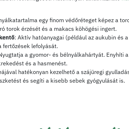
nyálkatartalma egy finom védőréteget képez a torok 
aró torok érzését és a makacs köhögési ingert.
kentő
: Aktív hatóanyagai (például az aukubin és a 
a fertőzések lefolyását.
 Nyugtatja a gyomor- és bélnyálkahártyát. Enyhíti 
ékrekedést és a hasmenést.
 teájával hatékonyan kezelhető a szájüregi gyullad
szketést és segíti a kisebb sebek gyógyulását is.