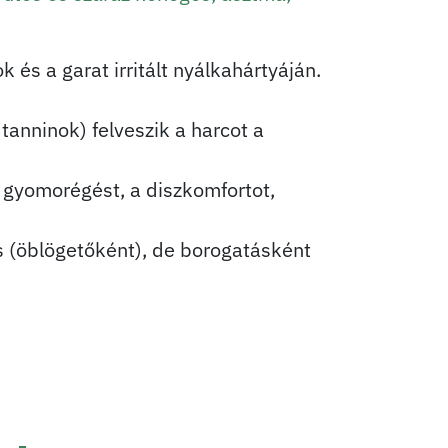
és a garat irritált nyálkahártyáján.
tanninok) felveszik a harcot a
a gyomorégést, a diszkomfortot,
ás (öblögetőként), de borogatásként