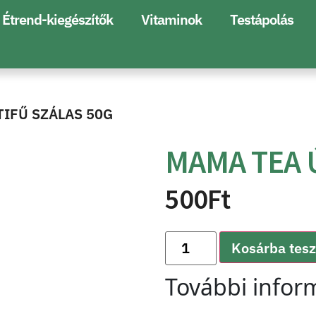
Étrend-kiegészítők
Vitaminok
Testápolás
TIFŰ SZÁLAS 50G
MAMA TEA 
500
Ft
Kosárba tes
További infor