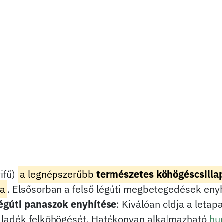
tifű)
a legnépszerűbb
természetes köhögéscsillap
ea
. Elsősorban a felső légúti megbetegedések eny
égúti panaszok enyhítése
: Kiválóan oldja a letap
áladék felköhögését. Hatékonyan alkalmazható
hu