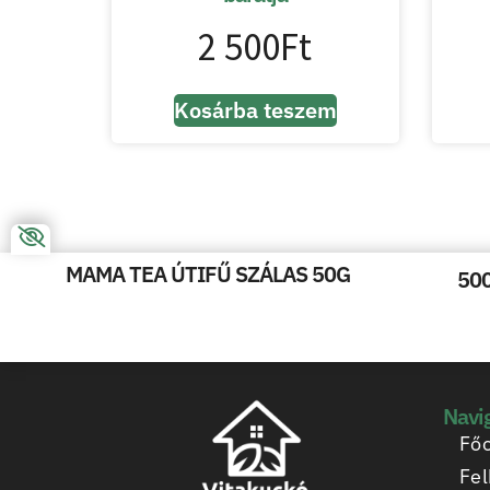
2 500
Ft
Kosárba teszem
MAMA TEA ÚTIFŰ SZÁLAS 50G
50
Navi
Főo
Fel