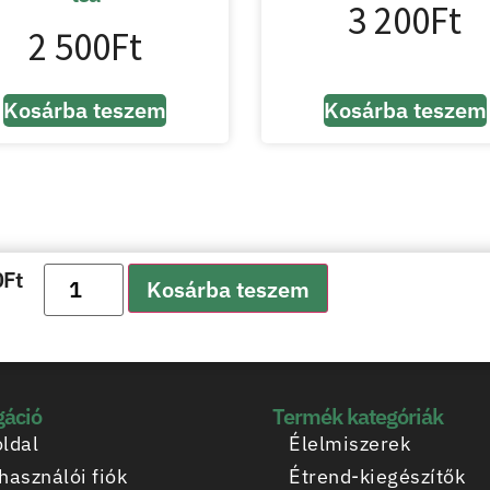
3 200
Ft
2 500
Ft
Kosárba teszem
Kosárba teszem
0
Ft
Kosárba teszem
gáció
Termék kategóriák
ldal
Élelmiszerek
használói fiók
Étrend-kiegészítők