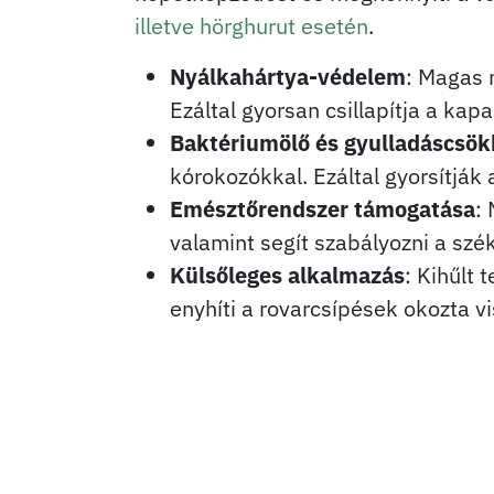
illetve hörghurut esetén
.
Nyálkahártya-védelem
: Magas 
Ezáltal gyorsan csillapítja a kap
Baktériumölő és gyulladáscsök
kórokozókkal. Ezáltal gyorsítják 
Emésztőrendszer támogatása
:
valamint segít szabályozni a sz
Külsőleges alkalmazás
: Kihűlt
enyhíti a rovarcsípések okozta vi