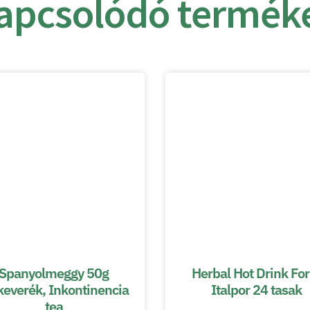
apcsolódó termék
Spanyolmeggy 50g
Herbal Hot Drink For
keverék, Inkontinencia
Italpor 24 tasak
tea