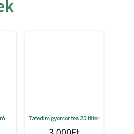
ek
ró
Tafedim gyomor tea 25 filter
3 000
Ft