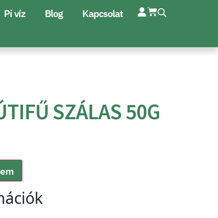
Pí víz
Blog
Kapcsolat
ÚTIFŰ SZÁLAS 50G
zem
mációk