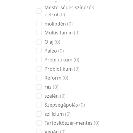
Mesterséges színezék
nélkül
0
molibdén
0
Multivitamin
0
Olaj
0
Paleo
0
Prebiotikum
0
Probiotikum
0
Reform
0
réz
0
szelén
0
Szépségápolás
0
szilícium
0
Tartósítószer-mentes
0
Vegán
0