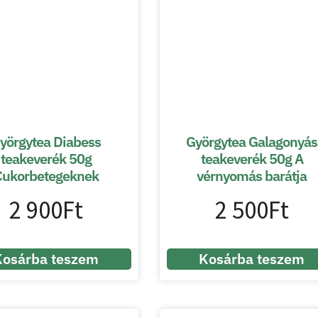
yörgytea Diabess
Györgytea Galagonyás
teakeverék 50g
teakeverék 50g A
Cukorbetegeknek
vérnyomás barátja
2 900
Ft
2 500
Ft
Kosárba teszem
Kosárba teszem