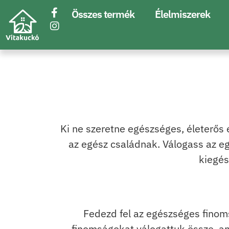
Összes termék
Élelmiszerek
Ki ne szeretne egészséges, életerős
az egész családnak. Válogass az e
kiegés
Fedezd fel az egészséges finom
finomságokat válogattuk össze, a