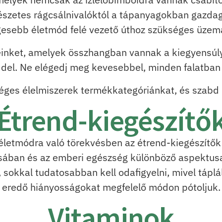
rmészetes rágcsálnivalóktól a tápanyagokban gazd
esebb életmód felé vezető úthoz szükséges üzem
inket, amelyek összhangban vannak a kiegyensúlyoz
del. Ne elégedj meg kevesebbel, minden falatban
ges élelmiszerek termékkategóriánkat, és szabd ú
Étrend-kiegészítő
életmódra való törekvésben az étrend-kiegészítők 
ásában és az emberi egészség különböző aspektu
sokkal tudatosabban kell odafigyelni, mivel táplá
eredő hiányosságokat megfelelő módon pótoljuk.
Vitaminok