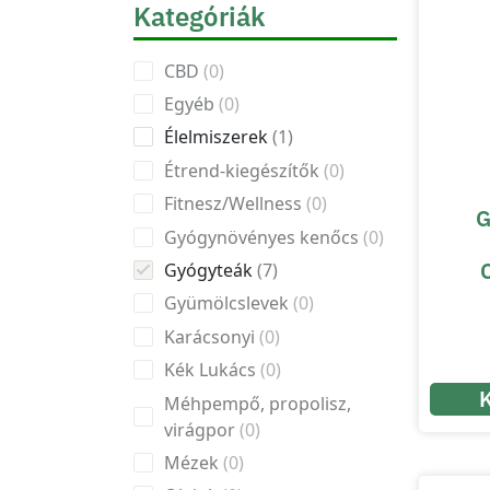
Kategóriák
CBD
0
Egyéb
0
Élelmiszerek
1
Étrend-kiegészítők
0
Fitnesz/Wellness
0
G
Gyógynövényes kenőcs
0
Gyógyteák
7
Gyümölcslevek
0
Karácsonyi
0
Kék Lukács
0
Méhpempő, propolisz,
virágpor
0
Mézek
0