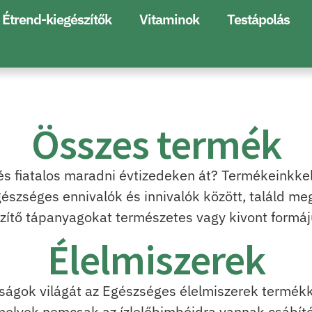
Étrend-kiegészítők
Vitaminok
Testápolás
Összes termék
 és fiatalos maradni évtizedeken át? Termékeinkke
gészséges ennivalók és innivalók között, találd m
zítő tápanyagokat természetes vagy kivont formá
Élelmiszerek
ságok világát az Egészséges élelmiszerek termékka
melyek nemcsak az ízlelőbimbóidra vannak csábító