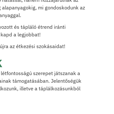
ag alapanyagokig, mi gondoskodunk az
anyaggal.
ott és tápláló étrend iránti
 kapd a legjobbat!
jra az étkezési szokásaidat!
k
létfontosságú szerepet játszanak a
sainak támogatásában. Jelentőségük
lkozunk, illetve a táplálkozásunkból