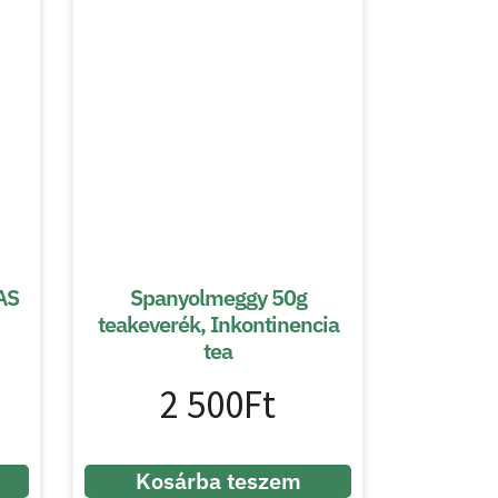
AS
Spanyolmeggy 50g
teakeverék, Inkontinencia
tea
2 500
Ft
Kosárba teszem