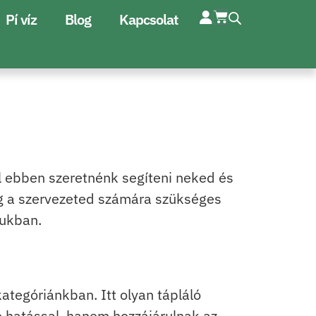
Pí víz
Blog
Kapcsolat
l ebben szeretnénk segíteni neked és
eg a szervezeted számára szükséges
jukban.
tegóriánkban. Itt olyan tápláló
 hatással, hanem hozzájárulnak az