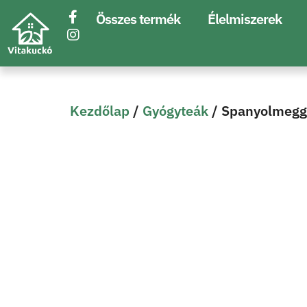
Összes termék
Élelmiszerek
Kezdőlap
/
Gyógyteák
/ Spanyolmeggy