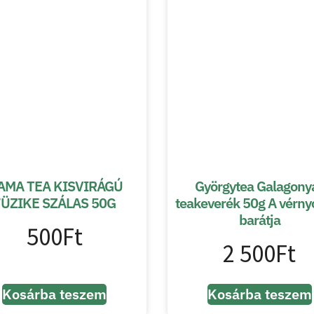
AMA TEA KISVIRÁGÚ
Györgytea Galagony
FÜZIKE SZÁLAS 50G
teakeverék 50g A vérn
barátja
500
Ft
2 500
Ft
Kosárba teszem
Kosárba teszem