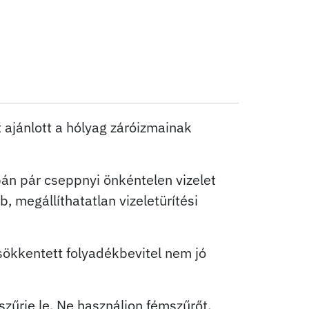
 ajánlott a hólyag záróizmainak
án pár cseppnyi önkéntelen vizelet
, megállíthatatlan vizeletürítési
sökkentett folyadékbevitel nem jó
 szűrje le. Ne használjon fémszűrőt.