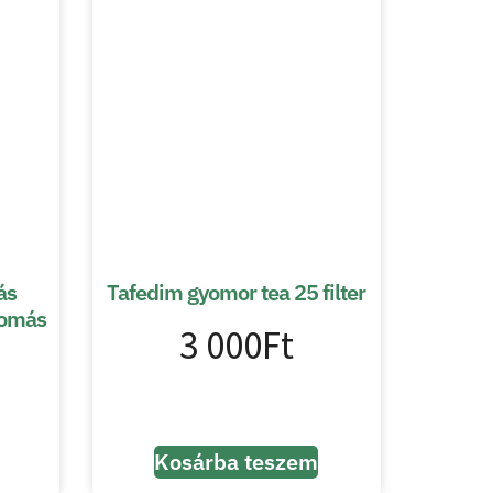
ás
Tafedim gyomor tea 25 filter
yomás
3 000
Ft
Kosárba teszem