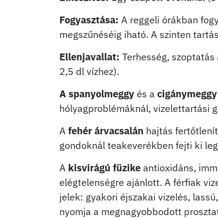
Fogyasztása:
A reggeli órákban fogy
megszűnéséig iható. A szinten tartás
Ellenjavallat:
Terhesség, szoptatás 
2,5 dl vízhez).
A spanyolmeggy
és a
cigánymeggy 
hólyagproblémáknál, vizelettartási 
A
fehér árvacsalán
hajtás fertőtlení
gondoknál teakeverékben fejti ki le
A
kisvirágú füzike
antioxidáns, imm
elégtelenségre ajánlott. A férfiak v
jelek: gyakori éjszakai vizelés, las
nyomja a megnagyobbodott prosztata,