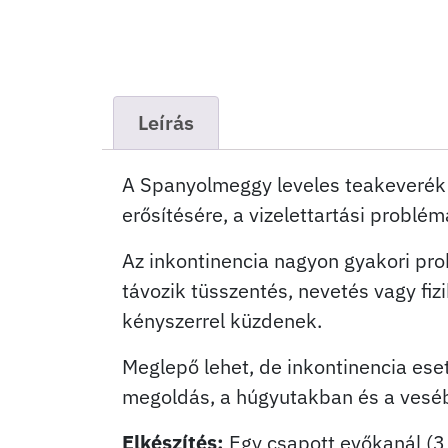
Leírás
A Spanyolmeggy leveles teakeverék (
erősítésére, a vizelettartási problé
Az inkontinencia nagyon gyakori pro
távozik tüsszentés, nevetés vagy fiz
kényszerrel küzdenek.
Meglepő lehet, de inkontinencia ese
megoldás, a húgyutakban és a vesébe
Elkészítés:
Egy csapott evőkanál (3 g