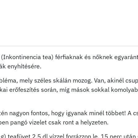
Inkontinencia tea) férfiaknak és nőknek egyaránt
mák enyhítésére.
bléma, mely széles skálán mozog. Van, akinél csup
ikai erőfeszítés során, míg mások sokkal komolyabb
tén nagyon fontos, hogy igyanak minél többet! A c
n pangó vizelet csak ront a helyzeten.
) teafüvet 2,5 dl vízzel forrázzon le, 15 perc után