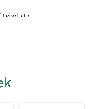
 füzike hajtás
ek