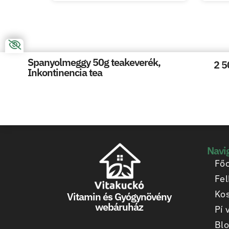
Spanyolmeggy 50g teakeverék,
2 5
Inkontinencia tea
Navi
Főo
Fel
Ko
Vitamin és Gyógynövény
webáruház
Pí 
Bl