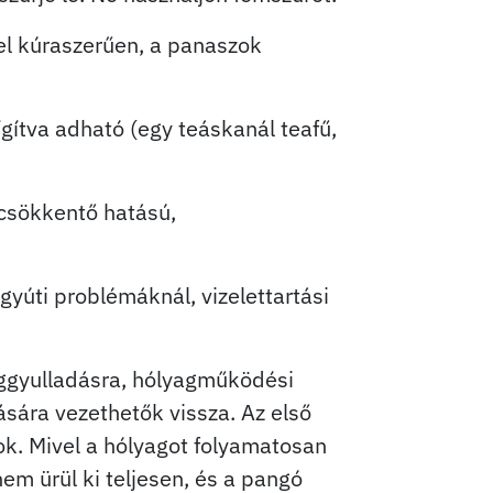
vel kúraszerűen, a panaszok
gítva adható (egy teáskanál teafű,
csökkentő hatású,
gyúti problémáknál, vizelettartási
aggyulladásra, hólyagműködési
ására vezethetők vissza. Az első
sok. Mivel a hólyagot folyamatosan
m ürül ki teljesen, és a pangó