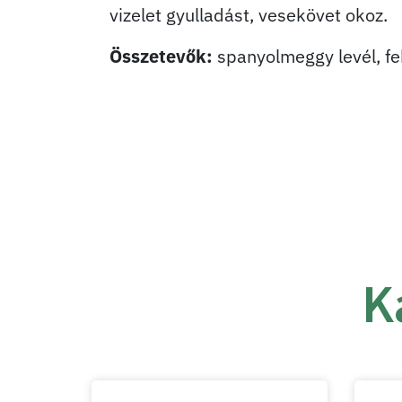
vizelet gyulladást, vesekövet okoz.
Összetevők:
spanyolmeggy levél, feh
K