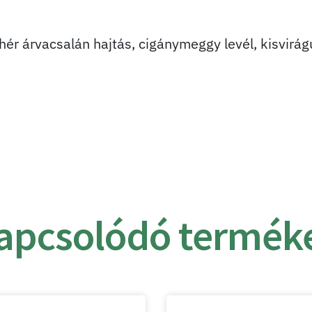
ér árvacsalán hajtás, cigánymeggy levél, kisvirágú
apcsolódó termék