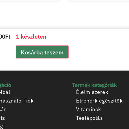
00
Ft
1 készleten
Kosárba teszem
gáció
Termék kategóriák
ldal
Élelmiszerek
használói fiók
Étrend-kiegészítők
sár
Vitaminok
víz
Testápolás
og