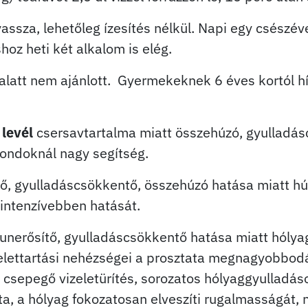
assza, lehetőleg ízesítés nélkül. Napi egy csészé
hoz heti két alkalom is elég.
alatt nem ajánlott. Gyermekeknek 6 éves kortól hí
levél
csersavtartalma miatt összehúzó, gyulladás
gondoknál nagy segítség.
tő, gyulladáscsökkentő, összehúzó hatása miatt hú
gintenzívebben hatását.
unerősítő, gyulladáscsökkentő hatása miatt hóly
izelettartási nehézségei a prosztata megnagyobbod
sú, csepegő vizeletürítés, sorozatos hólyaggyulladá
 a hólyag fokozatosan elveszíti rugalmasságát, ne