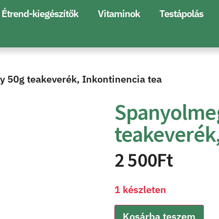
Étrend-kiegészítők
Vitaminok
Testápolás
 50g teakeverék, Inkontinencia tea
Spanyolme
teakeverék,
2 500
Ft
1 készleten
Kosárba teszem