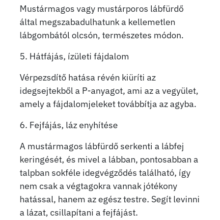
Mustármagos vagy mustárporos lábfürdő
által megszabadulhatunk a kellemetlen
lábgombától olcsón, természetes módon.
5. Hátfájás, ízületi fájdalom
Vérpezsdítő hatása révén kiüríti az
idegsejtekből a P-anyagot, ami az a vegyület,
amely a fájdalomjeleket továbbítja az agyba.
6. Fejfájás, láz enyhítése
A mustármagos lábfürdő serkenti a lábfej
keringését, és mivel a lábban, pontosabban a
talpban sokféle idegvégződés található, így
nem csak a végtagokra vannak jótékony
hatással, hanem az egész testre. Segít levinni
a lázat, csillapítani a fejfájást.