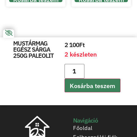
MUSTÁRMAG
2 100
Ft
EGÉSZ SÁRGA
2 készleten
250G PALEOLIT
Kosárba teszem
Navigáció
Főoldal