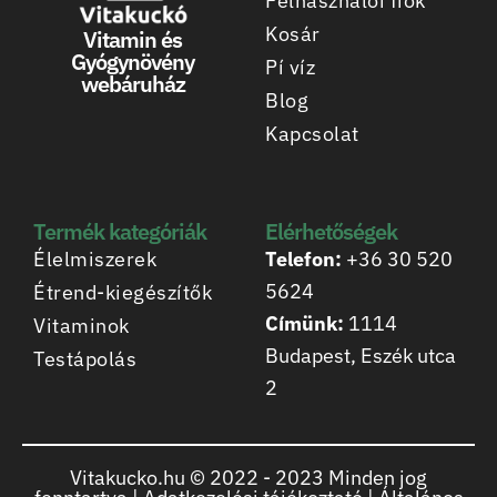
Felhasználói fiók
Kosár
Vitamin és
Gyógynövény
Pí víz
webáruház
Blog
Kapcsolat
Termék kategóriák
Elérhetőségek
Élelmiszerek
Telefon:
+36 30 520
5624
Étrend-kiegészítők
Címünk:
1114
Vitaminok
Budapest, Eszék utca
Testápolás
2
Vitakucko.hu © 2022 -
2023
Minden jog