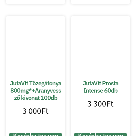
JutaVit Tőzegáfonya
JutaVit Prosta
800mg*+Aranyvess
Intense 60db
ző kivonat 100db
3 300
Ft
3 000
Ft
Kosárba teszem
Kosárba teszem