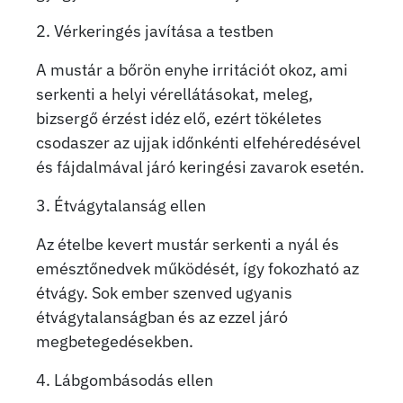
2. Vérkeringés javítása a testben
A mustár a bőrön enyhe irritációt okoz, ami
serkenti a helyi vérellátásokat, meleg,
bizsergő érzést idéz elő, ezért tökéletes
csodaszer az ujjak időnkénti elfehéredésével
és fájdalmával járó keringési zavarok esetén.
3. Étvágytalanság ellen
Az ételbe kevert mustár serkenti a nyál és
emésztőnedvek működését, így fokozható az
étvágy. Sok ember szenved ugyanis
étvágytalanságban és az ezzel járó
megbetegedésekben.
4. Lábgombásodás ellen