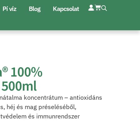
Pí víz
Blog
Kapcsolat
a® 100%
 500ml
nátalma koncentrátum – antioxidáns
s, héj és mag préseléséből,
ejtvédelem és immunrendszer