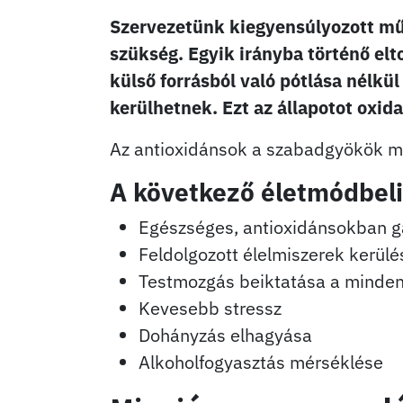
Szervezetünk kiegyensúlyozott mű
szükség. Egyik irányba történő el
külső forrásból való pótlása nélkü
kerülhetnek. Ezt az állapotot oxid
Az antioxidánsok a szabadgyökök m
A következő életmódbeli
Egészséges, antioxidánsokban g
Feldolgozott élelmiszerek kerülé
Testmozgás beiktatása a minde
Kevesebb stressz
Dohányzás elhagyása
Alkoholfogyasztás mérséklése