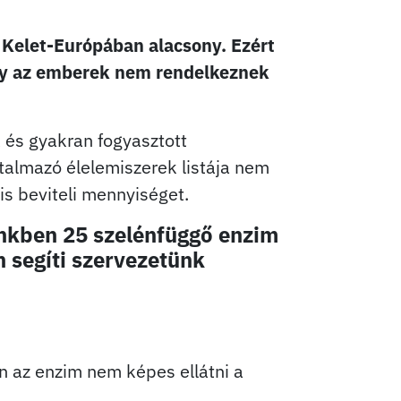
e Kelet-Európában alacsony. Ezért
gy az emberek nem rendelkeznek
 és gyakran fogyasztott
rtalmazó élelemiszerek listája nem
is beviteli mennyiséget.
ünkben 25 szelénfüggő enzim
n segíti szervezetünk
n az enzim nem képes ellátni a