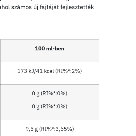
ol számos új fajtáját fejlesztették
100 ml-ben
173 kJ/41 kcal (RI%*:2%)
0 g (RI%*:0%)
0 g (RI%*:0%)
9,5 g (RI%*:3,65%)