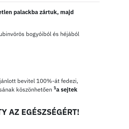
tlen palackba zártuk, majd
rubinvörös bogyóiból és héjából
jánlott bevitel 100%-át fedezi,
1
tásának köszönhetően
a sejtek
TY AZ EGÉSZSÉGÉRT!