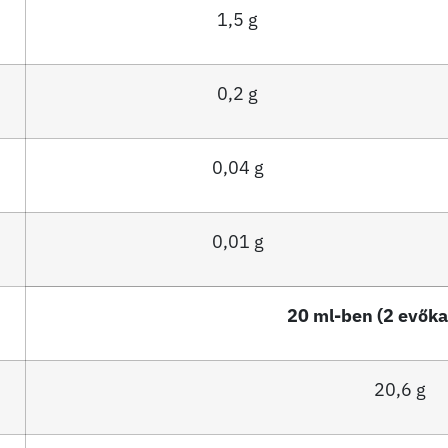
1,5 g
0,2 g
0,04 g
0,01 g
20 ml-ben (2 evők
20,6 g