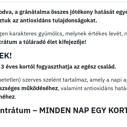
va, a gránátalma összes jótékony hatását egye
ztuk az antioxidáns tulajdonságokat.
igen karakteres gyümölcs, melynek értékes levét, 
rátum a túláradó élet kifejezője!
EK!
 éves kortól fogyaszthatja az egész család.
etetlen) szerves szelént tartalmaz, amely a napi a
észséges működéséhez
, valamint antioxidáns ha
lméhez
.
entrátum – MINDEN NAP EGY KOR