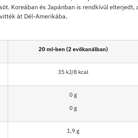
. Koreában és Japánban is rendkívül elterjedt, ah
vitték át Dél-Amerikába.
20 ml-ben (2 evőkanálban)
35 kJ/8 kcal
0 g
0 g
1,9 g