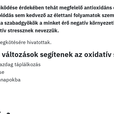
ködése érdekében tehát megfelelő antioxidáns
tolódás sem kedvező az élettani folyamatok szem
l a szabadgyökök a minket érő negatív környezet
atív stressznek nevezzük.
egkötésére hivatottak.
 változások segítenek az oxidatív
azdag táplálkozás
se
nnapokba