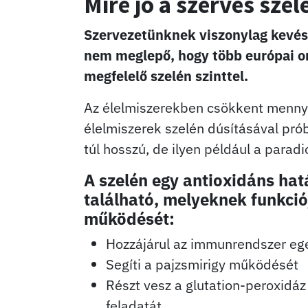
Mire jó a szerves szel
Szervezetünknek viszonylag kevés s
nem meglepő, hogy több európai 
megfelelő szelén szinttel.
Az élelmiszerekben csökkent mennyi
élelmiszerek szelén dúsításával pró
túl hosszú, de ilyen például a parad
A szelén egy antioxidáns ha
található, melyeknek funkció
működését:
Hozzájárul az immunrendszer e
Segíti a pajzsmirigy működését
Részt vesz a glutation-peroxidáz
feladatát