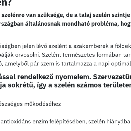
én?
zelénre van szüksége, de a talaj szelén szintj
országban általánosnak mondható probléma, ho
ségben jelen lévő szelént a szakemberek a földek
bálják orvosolni. Szelént természetes formában ta
ió, amelyből pár szem is tartalmazza a napi optimál
tással rendelkező nyomelem. Szervezet
ja sokrétű, így a szelén számos területe
gészséges működéséhez
 antioxidáns enzim felépítésében, szelén hiányába