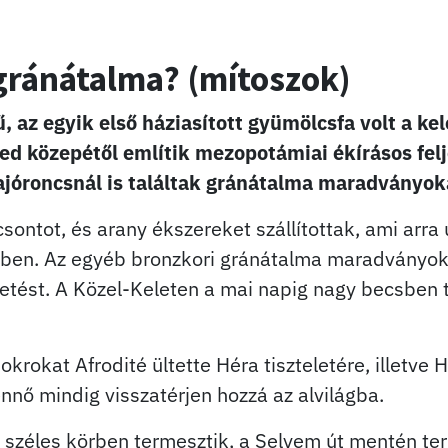
gránátalma? (mítoszok)
 az egyik első háziasított gyümölcsfa volt a ke
red közepétől említik mezopotámiai ékírásos felj
hajóroncsnál is találtak gránátalma maradványok
csontot, és arany ékszereket szállítottak, ami arra
ben. Az egyéb bronzkori gránátalma maradványok e
tetést. A Közel-Keleten a mai napig nagy becsben t
krokat Afrodité ültette Héra tiszteletére, illetve
nnő mindig visszatérjen hozzá az alvilágba.
széles körben termesztik, a Selyem út mentén terje