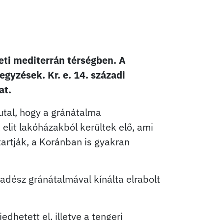
leti mediterrán térségben. A
egyzések. Kr. e. 14. századi
at.
 utal, hogy a gránátalma
lit lakóházakból kerültek elő, ami
artják, a Koránban is gyakran
 Hadész gránátalmával kínálta elrabolt
dhetett el, illetve a tengeri