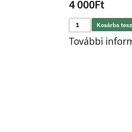
4 000
Ft
Kosárba tes
További infor