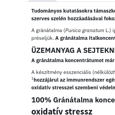
Tudományos kutatásokra támaszkod
szerves szelén hozzáadásával foko
A gránátalma (
Punica granatum
L.) 
préseljük.
A gránátalma italkoncent
ÜZEMANYAG A SEJTEKN
A gránátalma koncentrátumot már 3
A készítmény esszenciális (nélkülözh
1
hozzájárul az immunrendszer eg
oxidatív stresszel szembeni véde
100% Gránátalma konc
oxidatív stressz