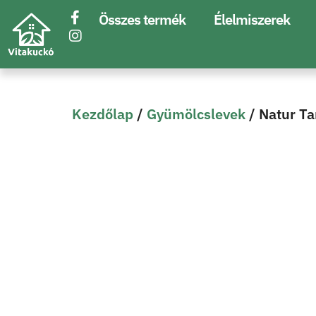
Összes termék
Élelmiszerek
Kezdőlap
/
Gyümölcslevek
/ Natur T