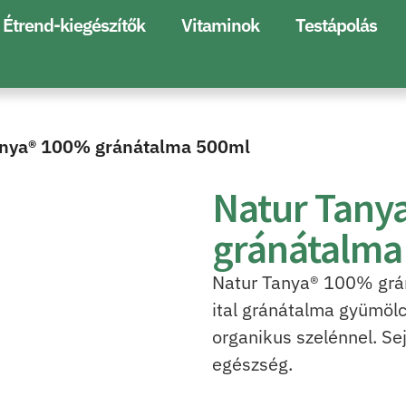
Étrend-kiegészítők
Vitaminok
Testápolás
anya® 100% gránátalma 500ml
Natur Tany
gránátalma
Natur Tanya® 100% grá
ital gránátalma gyümölc
organikus szelénnel. S
egészség.