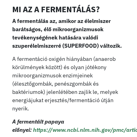
MI AZ A FERMENTÁLÁS?
A fermentálás az, amikor az élelmiszer
barátságos, élő mikroorganizmusok
tevékenységének hatására valódi
szuperélelmiszerré (SUPERFOOD) változik.
A fermentáció oxigén hiányában (anaerob
körülmények között) és olyan jótékony
mikroorganizmusok enzimjeinek
(élesztőgombák, penészgombák és
baktériumok) jelenlétében zajlik le, melyek
energiájukat erjesztés/fermentáció útján
nyerik.
A fermentált papaya
előnyei:
https://www.ncbi.nlm.nih.gov/pmc/art