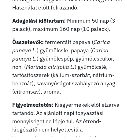
Használat előtt felrázandó.
Adagolási időtartam:
Minimum 50 nap (3
palack), maximum 160 nap (10 palack).
Összetevők:
fermentált papaya (
Carica
papaya L.
) gyümölcslé, papaya (
Carica
papaya L.
) gyümölcspép, gyümölcscukor,
noni (
Morinda citrifolia
L.
) gyümölcslé,
tartósítószerek (kálium-szorbát, nátrium-
benzoát), savanyúságot szabályozó anyag
(citromsav), aroma.
Figyelmeztetés:
Kisgyermekek elől elzárva
tartandó. Az ajánlott napi fogyasztási
mennyiséget ne lépje túl. Az étrend-
kiegészítő nem helyettesíti a