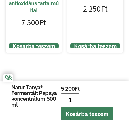
antioxidáns tartalmú
2 250
Ft
ital
7 500
Ft
Kosárba teszem
Kosárba teszem
Natur Tanya®
5 200
Ft
Fermentált Papaya
koncentrátum 500
ml
Kosárba teszem