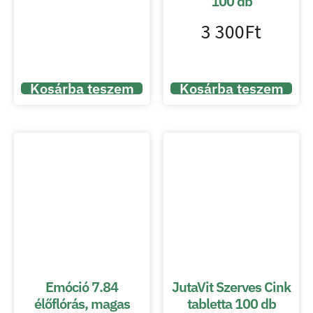
100 db
3 300
Ft
Kosárba teszem
Kosárba teszem
Emóció 7.84
JutaVit Szerves Cink
élőflórás, magas
tabletta 100 db