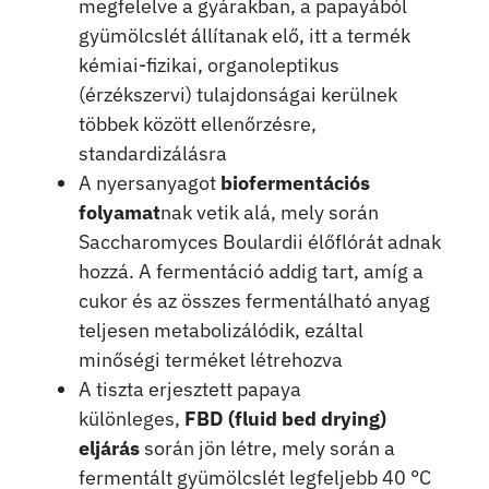
megfelelve a gyárakban, a papayából
gyümölcslét állítanak elő, itt a termék
kémiai-fizikai, organoleptikus
(érzékszervi) tulajdonságai kerülnek
többek között ellenőrzésre,
standardizálásra
A nyersanyagot
biofermentációs
folyamat
nak vetik alá, mely során
Saccharomyces Boulardii élőflórát adnak
hozzá. A fermentáció addig tart, amíg a
cukor és az összes fermentálható anyag
teljesen metabolizálódik, ezáltal
minőségi terméket létrehozva
A tiszta erjesztett papaya
különleges,
FBD (fluid bed drying)
eljárás
során jön létre, mely során a
fermentált gyümölcslét legfeljebb 40 °C