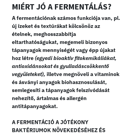
MIÉRT JÓ A FERMENTÁLÁS?
A fermentációnak számos funkciója van, pl.
új ízeket és textúrákat kölcsönöz az
ételnek, meghosszabbítja
eltarthatóságukat, megemeli bizonyos
tápanyagok mennyiségét vagy épp újakat
hoz létre
(egyedi bioaktív fitokemikáliákat,
antioxidánsokat és gyulladáscsökkentő
vegyületeket),
illetve megnöveli a vitaminok
és ásványi anyagok biohasznosulását,
semlegesíti a tápanyagok felszívódását
nehezítő, ártalmas és allergén
antitápanyagokat.
A FERMENTÁCIÓ A JÓTÉKONY
BAKTÉRIUMOK NÖVEKEDÉSÉHEZ ÉS