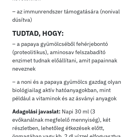
– az immunrendszer támogatására (nonival
dúsítva)
TUDTAD, HOGY:
– a papaya gyümölcséből fehérjebontó
(proteolitikus), aminosav felszabadító
enzimet tudnak előállítani, amit papainnak
neveznek
– a noni és a papaya gyümölcs gazdag olyan
biológiailag aktív hatóanyagokban, mint
például a vitaminok és az ásványi anyagok
Adagolási javaslat:
Napi 30 ml (3
evőkanálnak megfelelő mennyiség), két
részletben, lehetőleg étkezések előtt,
önmagában vagy kb. 2 dl vízzel elfogyasztva.