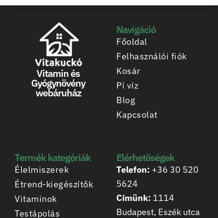
Navigáció
Főoldal
Felhasználói fiók
Kosár
Vitamin és
Gyógynövény
Pí víz
webáruház
Blog
Kapcsolat
Termék kategóriák
Elérhetőségek
Élelmiszerek
Telefon:
+36 30 520
5624
Étrend-kiegészítők
Címünk:
1114
Vitaminok
Budapest, Eszék utca
Testápolás