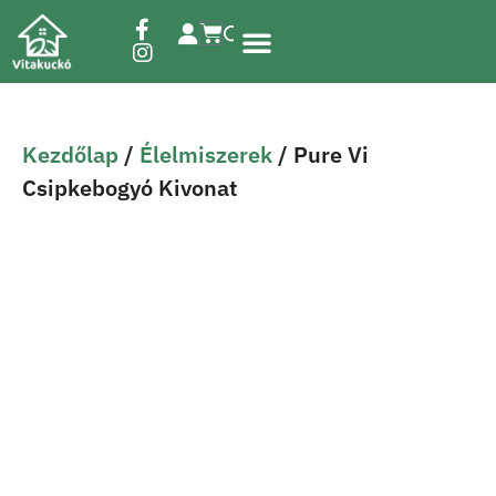
Étrend-kiegészítők
Kezdőlap
/
Élelmiszerek
/ Pure Vi
Csipkebogyó Kivonat