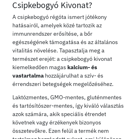
Csipkebogyó Kivonat?
A csipkebogyó régóta ismert jótékony
hatásairól, amelyek közé tartozik az
immunrendszer erősítése, a bőr
egészségének támogatása és az általános
vitalitás növelése. Tapasztalja meg a
természet erejét: a csipkebogyó kivonat
kiemelkedően magas
kalcium- és
vastartalma
hozzájárulhat a szív- és
érrendszeri betegségek megelőzéséhez.
Laktózmentes, GMO-mentes, gluténmentes
és tartósítószer-mentes, így kiváló választás
azok számára, akik speciális étrendet
követnek vagy érzékenyek bizonyos
összetevőkre. Ezen felül a termék nem