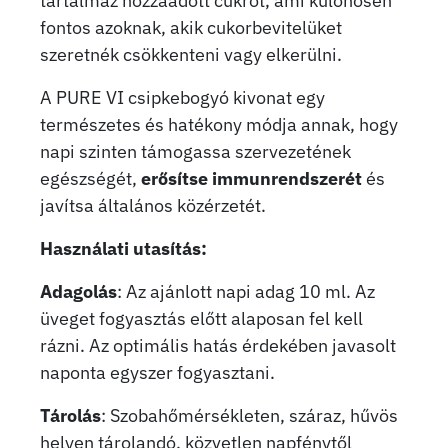
tartalmaz hozzáadott cukrot, ami különösen
fontos azoknak, akik cukorbevitelüket
szeretnék csökkenteni vagy elkerülni.
A PURE VI csipkebogyó kivonat egy
természetes és hatékony módja annak, hogy
napi szinten támogassa szervezetének
egészségét,
erősítse immunrendszerét
és
javítsa általános közérzetét.
Használati utasítás:
Adagolás
: Az ajánlott napi adag 10 ml. Az
üveget fogyasztás előtt alaposan fel kell
rázni. Az optimális hatás érdekében javasolt
naponta egyszer fogyasztani.
Tárolás
: Szobahőmérsékleten, száraz, hűvös
helyen tárolandó, közvetlen napfénytől