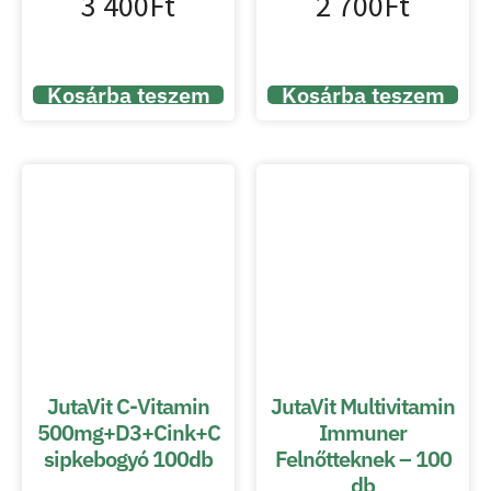
3 400
Ft
2 700
Ft
Kosárba teszem
Kosárba teszem
JutaVit C-Vitamin
JutaVit Multivitamin
500mg+D3+Cink+C
Immuner
sipkebogyó 100db
Felnőtteknek – 100
db