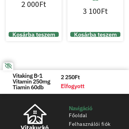
2 000
Ft
3 100
Ft
Kosárba teszem
Kosárba teszem
Vitaking B-1
2 250
Ft
Vitamin 250mg
Elfogyott
Tiamin 60db
Navigáció
Főoldal
Felhasználói fiók