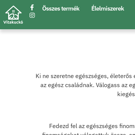
Összes termék
Élelmiszerek
Ki ne szeretne egészséges, életerős
az egész családnak. Válogass az e
kiegés
Fedezd fel az egészséges finom
finomságokat válogattuk össze, a