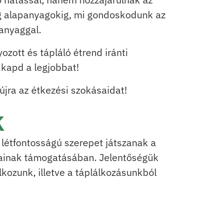
ag alapanyagokig, mi gondoskodunk az
anyaggal.
ott és tápláló étrend iránti
 kapd a legjobbat!
jra az étkezési szokásaidat!
k
létfontosságú szerepet játszanak a
sainak támogatásában. Jelentőségük
lkozunk, illetve a táplálkozásunkból