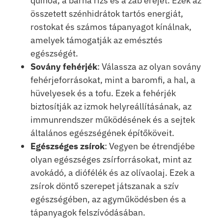
quinoa, a barna rizs és a zab erejét. Ezek az
összetett szénhidrátok tartós energiát,
rostokat és számos tápanyagot kínálnak,
amelyek támogatják az emésztés
egészségét.
Sovány fehérjék
: Válassza az olyan sovány
fehérjeforrásokat, mint a baromfi, a hal, a
hüvelyesek és a tofu. Ezek a fehérjék
biztosítják az izmok helyreállításának, az
immunrendszer működésének és a sejtek
általános egészségének építőköveit.
Egészséges zsírok
: Vegyen be étrendjébe
olyan egészséges zsírforrásokat, mint az
avokádó, a diófélék és az olívaolaj. Ezek a
zsírok döntő szerepet játszanak a szív
egészségében, az agyműködésben és a
tápanyagok felszívódásában.