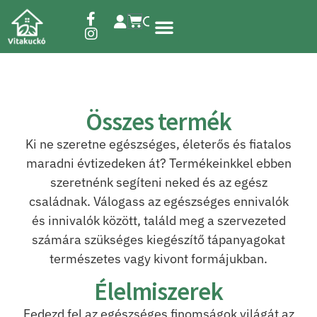
Étrend-kiegészítők
Összes termék
Ki ne szeretne egészséges, életerős és fiatalos
maradni évtizedeken át? Termékeinkkel ebben
szeretnénk segíteni neked és az egész
családnak. Válogass az egészséges ennivalók
és innivalók között, találd meg a szervezeted
számára szükséges kiegészítő tápanyagokat
természetes vagy kivont formájukban.
Élelmiszerek
Fedezd fel az egészséges finomságok világát az