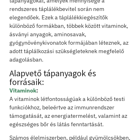
tápanyagokat, amelyek mennyisége a
rendszeres táplálékbevitel során nem
elegendőek. Ezek a táplálékkiegészítők
különböző formákban, többek között vitaminok,
ásványi anyagok, aminosavak,
gyógynövénykivonatok formájában léteznek, az
adott táplálkozási szükségleteknek megfelelő
adagolásban.
Alapvető tápanyagok és
forrásaik:
Vitaminok
:
A vitaminok létfontosságúak a különböző testi
funkciókhoz, beleértve az immunrendszer
támogatását, az energiatermelést, valamint az
egészséges bőr és látás fenntartását.
Számos élelmiszerben, például gyümölcsökben,