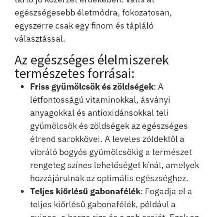
egészségesebb életmódra, fokozatosan,
egyszerre csak egy finom és tápláló
választással.
Az egészséges élelmiszerek
természetes forrásai:
Friss gyümölcsök és zöldségek
: A
létfontosságú vitaminokkal, ásványi
anyagokkal és antioxidánsokkal teli
gyümölcsök és zöldségek az egészséges
étrend sarokkövei. A leveles zöldektől a
vibráló bogyós gyümölcsökig a természet
rengeteg színes lehetőséget kínál, amelyek
hozzájárulnak az optimális egészséghez.
Teljes kiőrlésű gabonafélék
: Fogadja el a
teljes kiőrlésű gabonafélék, például a