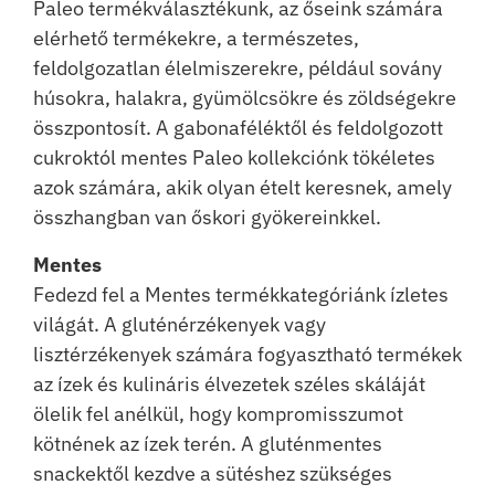
Paleo termékválasztékunk, az őseink számára
elérhető termékekre, a természetes,
feldolgozatlan élelmiszerekre, például sovány
húsokra, halakra, gyümölcsökre és zöldségekre
összpontosít. A gabonaféléktől és feldolgozott
cukroktól mentes Paleo kollekciónk tökéletes
azok számára, akik olyan ételt keresnek, amely
összhangban van őskori gyökereinkkel.
Mentes
Fedezd fel a Mentes termékkategóriánk ízletes
világát. A gluténérzékenyek vagy
lisztérzékenyek számára fogyasztható termékek
az ízek és kulináris élvezetek széles skáláját
ölelik fel anélkül, hogy kompromisszumot
kötnének az ízek terén. A gluténmentes
snackektől kezdve a sütéshez szükséges