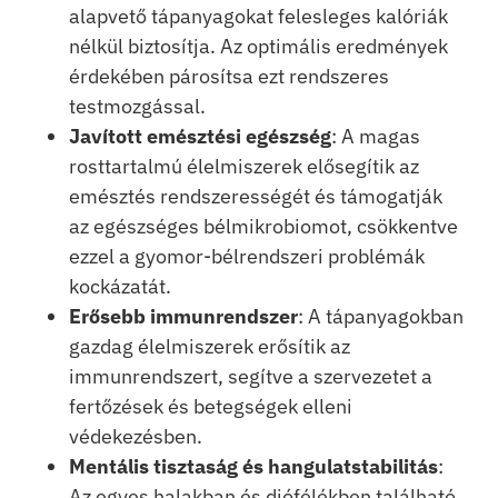
alapvető tápanyagokat felesleges kalóriák
nélkül biztosítja. Az optimális eredmények
érdekében párosítsa ezt rendszeres
testmozgással.
Javított emésztési egészség
: A magas
rosttartalmú élelmiszerek elősegítik az
emésztés rendszerességét és támogatják
az egészséges bélmikrobiomot, csökkentve
ezzel a gyomor-bélrendszeri problémák
kockázatát.
Erősebb immunrendszer
: A tápanyagokban
gazdag élelmiszerek erősítik az
immunrendszert, segítve a szervezetet a
fertőzések és betegségek elleni
védekezésben.
Mentális tisztaság és hangulatstabilitás
:
Az egyes halakban és diófélékben található