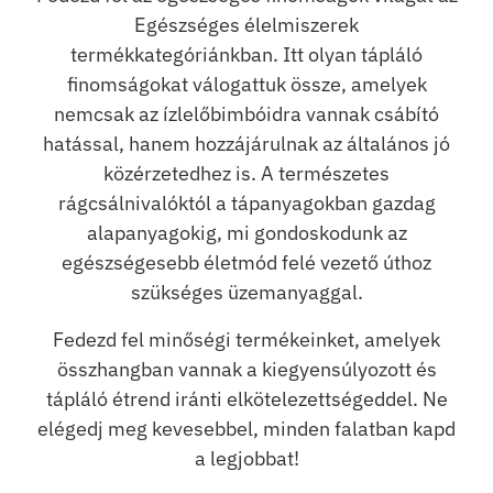
Egészséges élelmiszerek
termékkategóriánkban. Itt olyan tápláló
finomságokat válogattuk össze, amelyek
nemcsak az ízlelőbimbóidra vannak csábító
hatással, hanem hozzájárulnak az általános jó
közérzetedhez is. A természetes
rágcsálnivalóktól a tápanyagokban gazdag
alapanyagokig, mi gondoskodunk az
egészségesebb életmód felé vezető úthoz
szükséges üzemanyaggal.
Fedezd fel minőségi termékeinket, amelyek
összhangban vannak a kiegyensúlyozott és
tápláló étrend iránti elkötelezettségeddel. Ne
elégedj meg kevesebbel, minden falatban kapd
a legjobbat!