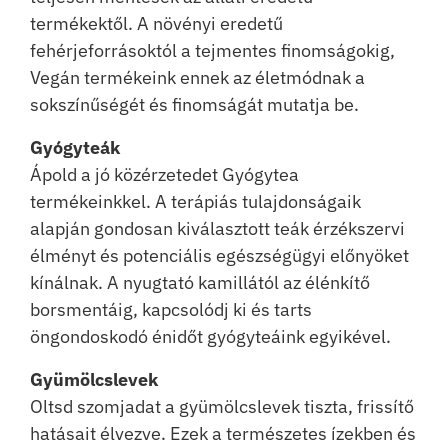
termékektől. A növényi eredetű
fehérjeforrásoktól a tejmentes finomságokig,
Vegán termékeink ennek az életmódnak a
sokszínűségét és finomságát mutatja be.
Gyógyteák
Ápold a jó közérzetedet Gyógytea
termékeinkkel. A terápiás tulajdonságaik
alapján gondosan kiválasztott teák érzékszervi
élményt és potenciális egészségügyi előnyöket
kínálnak. A nyugtató kamillától az élénkítő
borsmentáig, kapcsolódj ki és tarts
öngondoskodó énidőt gyógyteáink egyikével.
Gyümölcslevek
Oltsd szomjadat a gyümölcslevek tiszta, frissítő
hatásait élvezve. Ezek a természetes ízekben és