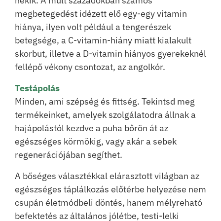
nekik. A múlt századokban számos
megbetegedést idézett elő egy-egy vitamin
hiánya, ilyen volt például a tengerészek
betegsége, a C-vitamin-hiány miatt kialakult
skorbut, illetve a D-vitamin hiányos gyerekeknél
fellépő vékony csontozat, az angolkór.
Testápolás
Minden, ami szépség és fittség. Tekintsd meg
termékeinket, amelyek szolgálatodra állnak a
hajápolástól kezdve a puha bőrön át az
egészséges körmökig, vagy akár a sebek
regenerációjában segíthet.
A bőséges választékkal elárasztott világban az
egészséges táplálkozás előtérbe helyezése nem
csupán életmódbeli döntés, hanem mélyreható
befektetés az általános jólétbe, testi-lelki