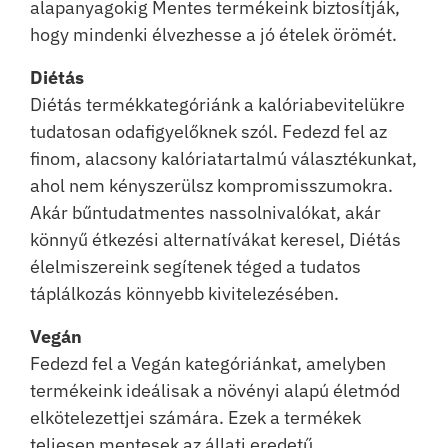
alapanyagokig Mentes termékeink biztosítják,
hogy mindenki élvezhesse a jó ételek örömét.
Diétás
Diétás termékkategóriánk a kalóriabevitelükre
tudatosan odafigyelőknek szól. Fedezd fel az
finom, alacsony kalóriatartalmú választékunkat,
ahol nem kényszerülsz kompromisszumokra.
Akár bűntudatmentes nassolnivalókat, akár
könnyű étkezési alternatívákat keresel, Diétás
élelmiszereink segítenek téged a tudatos
táplálkozás könnyebb kivitelezésében.
Vegán
Fedezd fel a Vegán kategóriánkat, amelyben
termékeink ideálisak a növényi alapú életmód
elkötelezettjei számára. Ezek a termékek
teljesen mentesek az állati eredetű