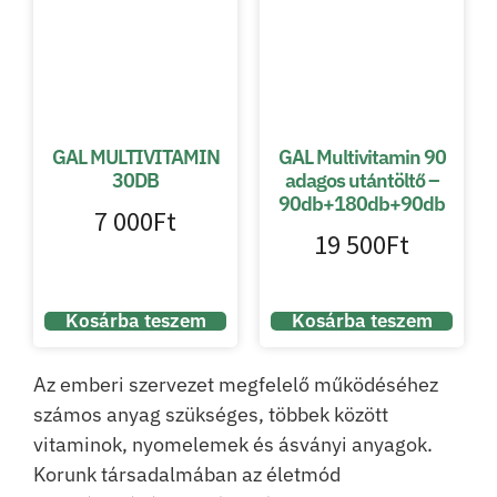
GAL MULTIVITAMIN
GAL Multivitamin 90
30DB
adagos utántöltő –
90db+180db+90db
7 000
Ft
19 500
Ft
Kosárba teszem
Kosárba teszem
Az emberi szervezet megfelelő működéséhez
számos anyag szükséges, többek között
vitaminok, nyomelemek és ásványi anyagok.
Korunk társadalmában az életmód