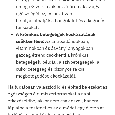
omega-3 zsírsavak hozzájárulnak az agy
egészségéhez, és pozitívan
befolyásolhatják a hangulatot és a kognitív
funkciókat.
A krónikus betegségek kockázatának
csökkentése
: Az antioxidánsokban,
vitaminokban és ásványi anyagokban
gazdag étrend csökkenti a krónikus
betegségek, például a szívbetegségek, a
cukorbetegség és bizonyos rákos
megbetegedések kockázatát.
Ha tudatosan választod ki és építed be ezeket az
egészséges élelmiszerforrásokat a napi
étkezéseidbe, akkor nem csak eszel, hanem
táplálod a testedet és az elmédet egy életen át
tartó jó közérzet érdekében. Válts át