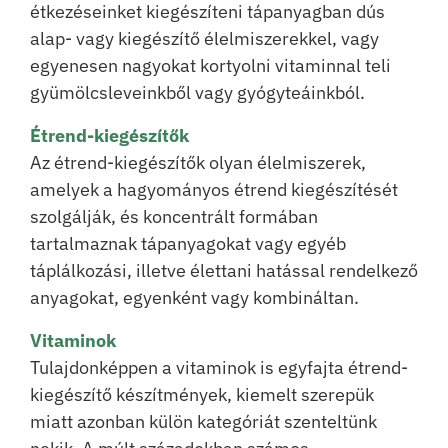
étkezéseinket kiegészíteni tápanyagban dús
alap- vagy kiegészítő élelmiszerekkel, vagy
egyenesen nagyokat kortyolni vitaminnal teli
gyümölcsleveinkből vagy gyógyteáinkból.
Étrend-kiegészítők
Az étrend-kiegészítők olyan élelmiszerek,
amelyek a hagyományos étrend kiegészítését
szolgálják, és koncentrált formában
tartalmaznak tápanyagokat vagy egyéb
táplálkozási, illetve élettani hatással rendelkező
anyagokat, egyenként vagy kombináltan.
Vitaminok
Tulajdonképpen a vitaminok is egyfajta étrend-
kiegészítő készítmények, kiemelt szerepük
miatt azonban külön kategóriát szenteltünk