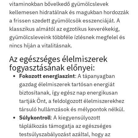
vitaminokban bővelkedő gyümölcslevek
kellemesen hidratálnak és magukban hordozzák
a frissen szedett gyümölcsök esszenciáját. A
klasszikus almától az egzotikus keverékekig,
gyümölcsleveink többféle ízlésnek megfelel és
nincs híján a vitalitásnak.
Az egészséges élelmiszerek
fogyasztásának előnyei:
Fokozott energiaszint
: A tápanyagban
gazdag élelmiszerek tartósan energiát
biztosítanak, így egész nap energikusan
tartják Önt, a feldolgozott élelmiszerekhez
társuló hullámzások és mélypontok nélkül.
Súlykontroll
: A kiegyensúlyozott
táplálkozás támogatja az egészséges
testsúlyszabályozást azáltal, hogy az